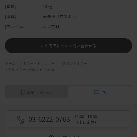
[重量]
15kg
[本体]
軒先便（玄関渡し）
[フレーム]
ニレ古材
この商品について問い合わせる
ホーム
>
ミラー・ドレッサー
>
スタンドミラー
>
アル ミラー(W60 × H160cm)
スマートフォン
PC
11:00 - 18:00
03-6222-0763
（土日定休）