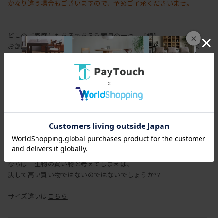
かなり違う場合もございますので、予めご了承くださいませ。
どこのご家庭にもあるであろう家具の一つ、【鏡】
×
お部屋に置いていただくだけで部屋を広く見せる効果がございま
す。
しかし一口に鏡と言っても、本商品の様な木枠のついた姿鏡なんて
案外ドラマや映画のワンシーンくらいでしか
見かけることは少ないのではないでしょうか??
姿鏡に映る自分に服を重ねてあれでもないこれでもないと悩んでみ
たい。
その夢、叶えちゃいません??
鏡なんて一度買ってしまえばそうそう壊れることはございません。
ならば一生物の買い物と考えてしまえば、
決して高い買い物ではないのではないでしょうか??
サイズ違いは
こちら