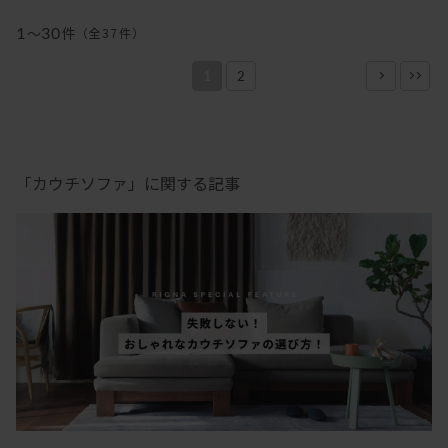
1
～
30
件
（全
37
件
）
1
2
「カウチソファ」に関する記事