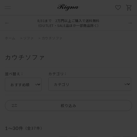
LINE新規追加でクーポンプレゼント
ホーム
>
ソファ
>
カウチソファ
カウチソファ
並べ替え：
カテゴリ：
絞り込み
1
～
30
件
（全
37
件
）