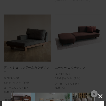
デニッシュ ワンアームカウチソフ
ユーケー カウチソファ
ァ
￥249,920
￥324,500
2499ポイント
（1％）
3245ポイント
（1％）
バリエーション：あり
在庫：○
バリエーション：あり
在庫：○
×