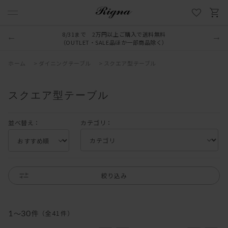
8/31まで 2万円以上ご購入で送料無料
（OUTLET・SALE品ほか一部商品除く）
ホーム
>
ダイニングテーブル
>
スクエア型テーブル
スクエア型テーブル
並べ替え：
カテゴリ：
絞り込み
1
～
30
件
（全
41
件
）