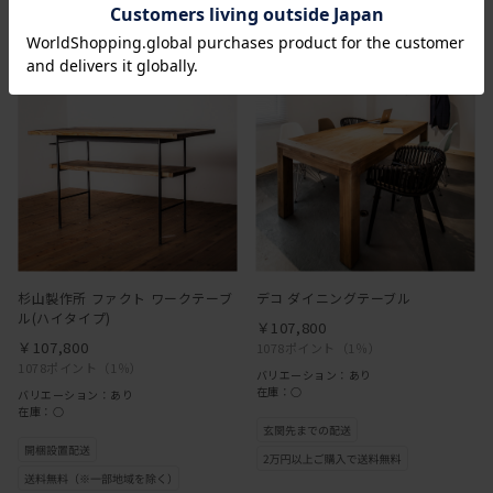
杉山製作所 ファクト ワークテーブ
デコ ダイニングテーブル
ル(ハイタイプ)
￥107,800
￥107,800
1078ポイント
（1％）
1078ポイント
（1％）
バリエーション：あり
在庫：○
バリエーション：あり
在庫：○