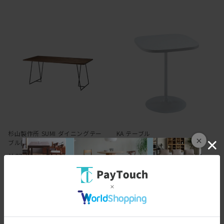
杉山製作所 SUMI ダイニングテー
KA テーブル
×
ブル(ウォールナット)
￥38,720
￥275,000
387ポイント
（1％）
2750ポイント
（1％）
バリエーション：なし
在庫：○
バリエーション：あり
在庫：○