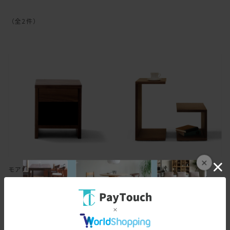
（全
2
件
）
×
モアレス ナイトテーブル
タンゴ サイドテーブル
￥68,200
￥56,100
682ポイント
（1％）
561ポイント
（1％）
バリエーション：あり
バリエーション：あり
在庫：○
在庫：○