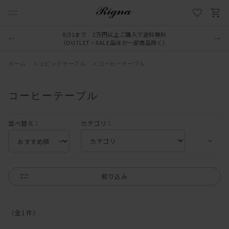
8/31まで 2万円以上ご購入で送料無料
（OUTLET・SALE品ほか一部商品除く）
ホーム
>
リビングテーブル
>
コーヒーテーブル
コーヒーテーブル
並べ替え：
カテゴリ：
絞り込み
（全
1
件
）