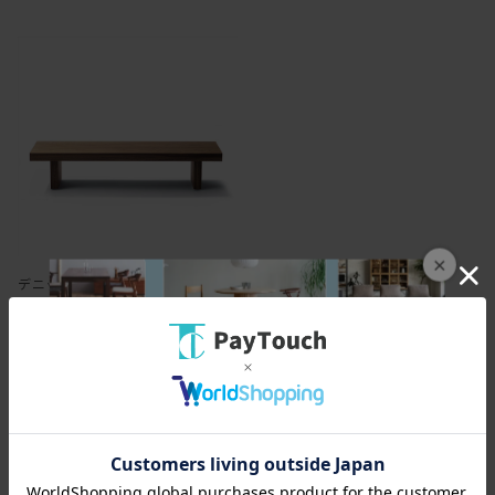
×
デニッシュ ローリビングテーブル
￥159,500
1595ポイント
（1％）
バリエーション：あり
在庫：○