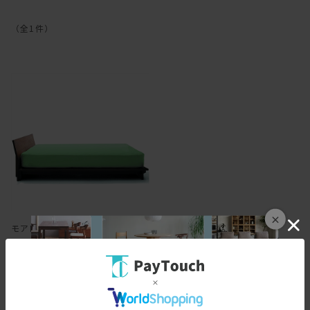
（全
1
件
）
×
モアレス ベッド
￥269,500
2695ポイント
（1％）
バリエーション：あり
在庫：○