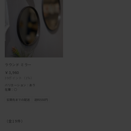
ラウンド ミラー
￥3,960
39ポイント
（1％）
バリエーション：あり
在庫：○
（全
19
件
）