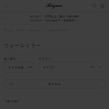
8/31まで 2万円以上ご購入で送料無料
（OUTLET・SALE品ほか一部商品除く）
ホーム
>
ミラー・ドレッサー
>
ウォールミラー
ウォールミラー
並べ替え：
カテゴリ：
絞り込み
（全
19
件
）