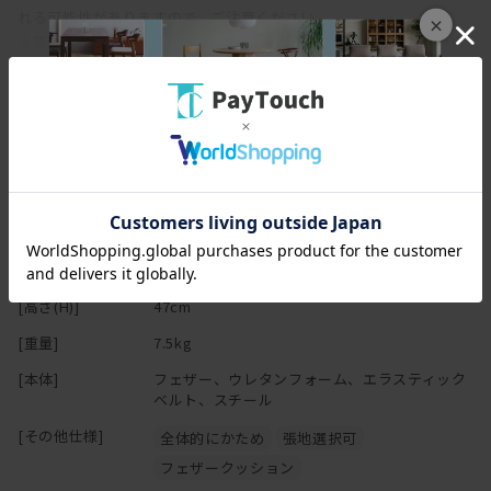
れる可能性がありますので、ご注意ください。
×
※底面には滑り止め用のシートが張られています。床でご使用の場
合、床暖房やホットカーペットに対応はできますが長時間あるいは
強い熱により、劣化するおそれがありますので、床暖房等の温度は
30℃以内でご使用ください。また、底面には熱がこもる可能性があ
り、設定温度以上の熱になりますので、長時間同じ場所に置かない
ようにご注意ください。
スペック
[幅(W)]
70cm
[奥行(D)]
47cm
[高さ(H)]
47cm
[重量]
7.5kg
[本体]
フェザー、ウレタンフォーム、エラスティック
ベルト、スチール
[その他仕様]
全体的にかため
張地選択可
フェザークッション