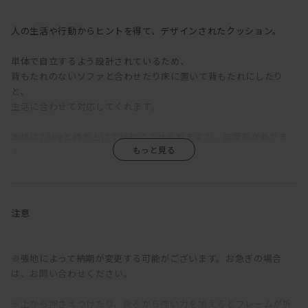
人の生活や行動からヒントを得て、デザインされたクッション。
単体で自立するよう設計されているため、
背もたれのないソファと合わせたり床に置いて背もたれにしたり
と、
生活に合わせて対応してくれます。
本体は7.5kgと持ち上げて移動はさせられますが、重厚感がありま
す。
底面に滑り止めも付いているため、
寄りかかった時に動いてしまうという心配はありません。
カラーバリエーションの豊富なため、
注意
ぴったりの一つをぜひ探してみてください。
※張地によって納期が変更する可能がございます。お急ぎの場合
は、お問い合わせください。
※上から押さえつけたり、後ろから強い力を加えるとフレームが折