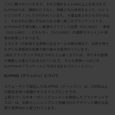
ごとに織られていきます。その工程はなんと60以上にも及びます。
KLIPPANでは、機械だけでなく、熟練された技術をもって、ひとつ
ひとつのモノづくりが行われています。 大量生産されたものではな
く、それぞれに想いが込められた唯一無二のブランケットです。
KLIPPANの工場は厳しい基準をクリアした品質（ISO 9001）・環境
（ISO 14001）・エネルギー（ISO 50001）の国際マネジメント規
格を取得しております。
エネルギーの削減や生産時に出るウールの再利用など、伝統を保ち
ながらも革新的な挑戦や取り組みを毎年行っています。
1枚のブランケットが私たちのもとに届くまでには、作り手の愛情
が幾重にも重なり込められています。 そんな愛情いっぱいの
KLIPPANのブランケットに今日は包まれてみてください。
KLIPPAN（クリッパン）について
スウェーデンで誕生したKLIPPAN（クリッパン）は、140年以上
の歴史を持つ老舗テキスタイルブランドです。
上質なウールやオーガニックコットンを使用したブランケットや
スローは、北欧らしいシンプルで洗練されたデザインと確かな品
質で世界中から愛されています。