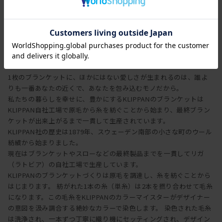
2000年にようやく完成したリサイクルウール（※） 。
サステナブルかつ永く愛用できるスローを暮らしに取り入れ、
この秋から「地球にやさしい暮らし」に衣替えしませんか。
クリッパン
KLIPPAN
（※）KLIPPANのリサイクルウールは、使い古したウールの再利用
ではなく、
生産過程の中で発生し廃棄される残糸や糸くずを活用した素材。
1枚のブランケットに、ほかにはない愛しさが生まれるのは、誰よ
りも一番あなたの近くで、あなたを包み込むモノだから。
私たちの暮らしを幸せに、豊かにするKLIPPANのブランケットは
KLIPPAN自社工場で原毛から糸を紡ぐことから始まり、最終ブラン
ケットが出来上がるまで一貫して生産されています。
KLIPPAN社の歴史は1879年、スウェーデン南部の小さな町のウール
紡績から始まりました。
現在はブランケットやスローなどの最終製品までを一貫してリガ
（ラトビア）の自社工場で生産しています。
KLIPPANのブランケットづくりは原毛を調達し、糸を紡ぐことから
はじまります。 紡がれた1本の糸（単糸）は2本を撚り合わせて毛糸
になります。この毛糸をKLIPPANのカラーマイスターがデザイナー
の意図を汲み調合する絶妙なカラーで染色します。 染色された毛糸
は洗浄され、一本ずつ丁寧に織り機にセッティングされ、デザイン