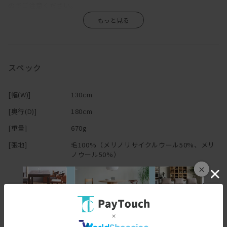
約670gの軽さで持ち運びも簡単。
のでご注意ください。
秋冬のスポーツ観戦やキャンプなど、
アウトドアシーンは防寒グッズとしても大活躍。
秋から春まで、朝起きた時から眠りにつくまで、
何役もこなすウールスローが暮らしに豊かさをもたらします。
スペック
シングルブランケットより大きい130cm×180cmの大判サイズ。
ベッドスローとして掛布団や羽毛布団の上に掛ければ、
スローに含まれる空気の層が冬の寒さから体を守り、
[幅(W)]
130cm
ウールの温かさと肌触りに包まれながら朝までぐっすり眠ることが
[奥行(D)]
180cm
できます。
[重量]
670g
掛けるだけでスタイリッシュになるKLIPPANのウールスローは、
[張地]
毛100%（メリノリサイクルウール50%、メリ
おしゃれ上級者の必需品。
ノウール50%）
ご自身が心地よいと感じるカラーやデザインを選んで、
×
快適で理想の寝室空間を作ってみてください。
高い耐久性を保つため、
ブランド
リサイクルウールと新しいウールの最適な混紡率を追求し、
安定した色作りの開発にも力を入れて、