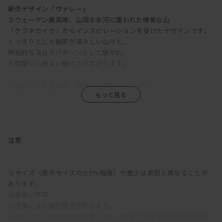
新作デザイン「ヴァレー」
スウェーデン最高峰、山頂を氷河に覆われた優美な山
「ケブネカイセ」からインスピレーションを受けたデザインです。
くっきりとした輪郭が凛々しい山々と、
神秘的な渓谷がパターンとして描かれ、
お部屋に心地よい静けさが広がります。
「スロー」と言えば、スウェーデン人にとって、
一年を通して暮らしに不可欠なぬくもりテキスタイルです。
朝起きてカラダをすっぽり包んだり、ベッドスローとして布団を温
めたり、
家族団欒の時間にひざ掛けにしたり。
注意
スローの使い方、楽しみ方はエンドレス。
無造作にソファに掛けたり、ソファカバーにしたり、
ベッドスローとしてデュベの上にかけたり。
※サイズ（表示サイズの±5%程度）や重さは表記と異なることが
あります。
ゆるい織りのスローは体のラインに優しくフィットするので、
※水洗い不可
ストールのように羽織れば肌も心も温かく包み込んでくれます。
※洗濯により縮む場合があります。
※色によっては汗や水分摩擦により、色移りがする場合があります