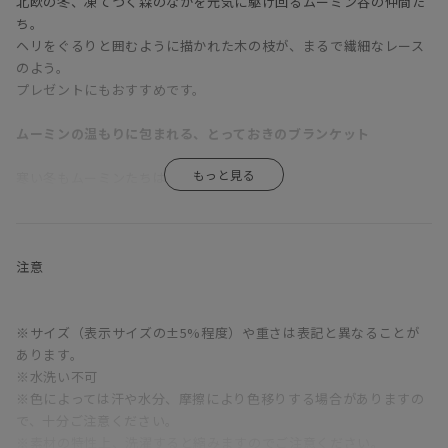
北欧の冬、凍てつく森のなかを元気に駆け回るムーミン谷の仲間た
ち。
ヘリをぐるりと囲むように描かれた木の枝が、まるで繊細なレース
のよう。
プレゼントにもおすすめです。
ムーミンの温もりに包まれる、とっておきのブランケット
寒い冬もムーミンたちは元気いっぱい！
ムーミン生誕80周年イヤーに届いたブランケットには、
北欧の凍てつく風をものともせず、森の中を元気に駆け回る様子が
描かれています。
ここには、ムーミンたちが大切する価値観が表れています。自然を
注意
愛し仲良くすること、
知らない世界へ踏み出す勇気、そして何より、大切な人と過ごす時
間……。
※サイズ（表示サイズの±5%程度）や重さは表記と異なることが
北欧流のしあわせが伝わってくる一枚です。
あります。
※水洗い不可
カラーは３色。ニュアンスのあるグレー、ワインのような深みのあ
※色によっては汗や水分、摩擦により色移りする場合がありますの
るレッド、
で、十分ご注意ください。
そしてアウトドアにも映えそうなブルー。ヘリをぐるりと囲むよう
※素材の特性上、洗濯すると縮みますのでご注意ください。