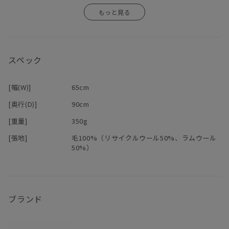
に
※KLIPPANは環境負荷を最小にするため、ロゴ入りプラスチック袋
描かれた植物が繊細な表情を作ります。裏表で色が反転するので、
は100％再生プラスチックを使用しております。特性上、くすんだ
リバーシブルでお使いいただけます。
色味で黒い斑点がありますが品質上の問題はございません。
ひと目見ただけで誰もが心を奪われる、愛らしいデザイン。
年齢を問わず、どんな方にも喜んでいただけるので、
スペック
誕生日や記念日などのプレゼントにもぴったりです。
[幅(W)]
65cm
[奥行(D)]
90cm
[重量]
350g
[張地]
毛100%（リサイクルウール50%、ラムウール
50%）
ブランド