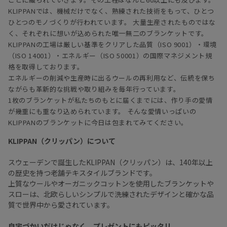
KLIPPANでは、機械だけでなく、熟練された技術をもって、ひとつ
ひとつのモノづくりが行われています。 大量生産されたものではな
く、それぞれに想いが込められた唯一無二のブランケットです。
KLIPPANの工場は厳しい基準をクリアした品質（ISO 9001）・環境
（ISO 14001）・エネルギー（ISO 50001）の国際マネジメント規
格を取得しております。
エネルギーの削減や生産時に出るウールの再利用など、伝統を保ち
ながらも革新的な挑戦や取り組みを毎年行っています。
1枚のブランケットが私たちのもとに届くまでには、作り手の愛情
が幾重にも重なり込められています。 そんな愛情いっぱいの
KLIPPANのブランケットに今日は包まれてみてください。
KLIPPAN（クリッパン）について
スウェーデンで誕生したKLIPPAN（クリッパン）は、140年以上
の歴史を持つ老舗テキスタイルブランドです。
上質なウールやオーガニックコットンを使用したブランケットや
スローは、北欧らしいシンプルで洗練されたデザインと確かな品
質で世界中から愛されています。
自宅づかいだけじゃなく、プレゼントにもピッタリ