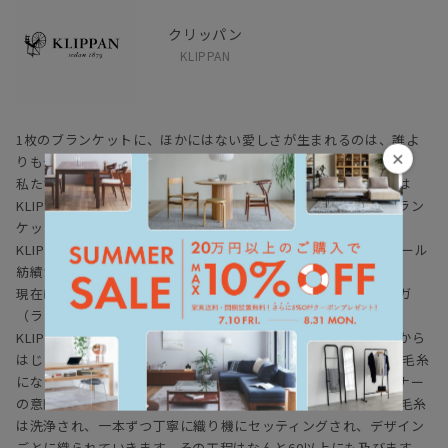
クリッパン
KLIPPAN
1枚のブランケットに、ほかにはない愛しさが生まれるのは、誰よ
×
りも一番あなたの近くで、あなたを包み込むモノだから。
私たちの暮らしを幸せに、豊かにするKLIPPANのブランケットは
KLIPPAN自社工場で原毛から糸を紡ぐことから始まり、最終ブラン
ケットが出来上がるまで一貫して生産されています。
KLIPPAN社の歴史は1879年、スウェーデン南部の小さな町のウール
紡績から始まりました。
現在はブランケットやスローなどの最終製品までを一貫してリガ
（ラトビア）の自社工場で生産しています。
KLIPPANのブランケットづくりは原毛を調達し、糸を紡ぐことから
はじまります。 紡がれた1本の糸（単糸）は2本を撚り合わせて毛糸
になります。この毛糸をKLIPPANのカラーマイスターがデザイナー
の意図を汲み調合する絶妙なカラーで染色します。 染色された毛糸
は洗浄され、一本ずつ丁寧に織り機にセッティングされ、デザイン
ごとに織られていきます。その工程はなんと60以上にも及びます。