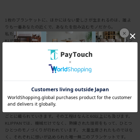
1枚のブランケットに、ほかにはない愛しさが生まれるのは、誰よ
りも一番あなたの近くで、あなたを包み込むモノだから。
×
私たちの暮らしを幸せに、豊かにするKLIPPANのブランケットは
KLIPPAN自社工場で原毛から糸を紡ぐことから始まり、最終ブラン
ケットが出来上がるまで一貫して生産されています。
KLIPPAN社の歴史は1879年、スウェーデン南部の小さな町のウール
紡績から始まりました。
現在はブランケットやスローなどの最終製品までを一貫してリガ
（ラトビア）の自社工場で生産しています。
KLIPPANのブランケットづくりは原毛を調達し、糸を紡ぐことから
はじまります。 紡がれた1本の糸（単糸）は2本を撚り合わせて毛糸
になります。この毛糸をKLIPPANのカラーマイスターがデザイナー
の意図を汲み調合する絶妙なカラーで染色します。 染色された毛糸
は洗浄され、一本ずつ丁寧に織り機にセッティングされ、デザイン
ごとに織られていきます。その工程はなんと60以上にも及びます。
KLIPPANでは、機械だけでなく、熟練された技術をもって、ひとつ
ひとつのモノづくりが行われています。 大量生産されたものではな
く、それぞれに想いが込められた唯一無二のブランケットです。