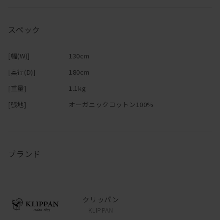
スペック
[幅(W)]
130cm
[奥行(D)]
180cm
[重量]
1.1kg
[張地]
オーガニックコットン100%
ブランド
クリッパン
KLIPPAN