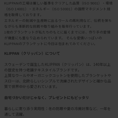
KLIPPANの工場は厳しい基準をクリアした品質（ISO 9001）・環境
（ISO 14001）・エネルギー（ISO 50001）の国際マネジメント規
格を取得しております。
エネルギーの削減や生産時に出るウールの再利用など、伝統を保ち
ながらも革新的な挑戦や取り組みを毎年行っています。
1枚のブランケットが私たちのもとに届くまでには、作り手の愛情
が幾重にも重なり込められています。 そんな愛情いっぱいの
KLIPPANのブランケットに今日は包まれてみてください。
KLIPPAN（クリッパン）について
スウェーデンで誕生したKLIPPAN（クリッパン）は、140年以上
の歴史を持つ老舗テキスタイルブランドです。
上質なウールやオーガニックコットンを使用したブランケットや
スローは、北欧らしいシンプルで洗練されたデザインと確かな品
質で世界中から愛されています。
自宅づかいだけじゃなく、プレゼントにもピッタリ
暮らしに寄り添う実用性：冬の防寒や夏の冷房対策など、一年を
通して活躍。