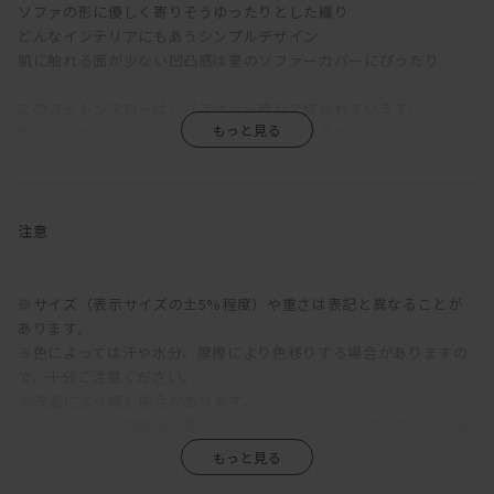
ソファの形に優しく寄りそうゆったりとした織り
どんなインテリアにもあうシンプルデザイン
肌に触れる面が少ない凹凸感は夏のソファーカバーにぴったり
このコットンスローは、バスケット織りで作られています。
籠（バスケット）をつくるのと同じような構造です。
3 本の糸を束ねた太い糸で、ゆるく織っているため、
糸と糸の間に空気を含み柔らかい仕上がりになります。
コットンスローをふわっとソファにかけてみてください。
注意
まるで新しいソファを手に入れた時のような感動が生まれます。
ゆったり織り上げたソフトなコットンスローはソファとの相性抜
群！
※サイズ（表示サイズの±5%程度）や重さは表記と異なることが
あります。
ブランケットシングルサイズより500グラム軽く、掛け替えも簡
※色によっては汗や水分、摩擦により色移りする場合がありますの
単。
で、十分ご注意ください。
「バスケット」という商品名の由来はバスケット織りで創られてい
※洗濯により縮む場合があります。
るからです。
※KLIPPANは環境負荷を最小にするため、ロゴ入りプラスチック袋
は100％再生プラスチックを使用しております。特性上、くすんだ
色味で黒い斑点がありますが品質上の問題はございません。