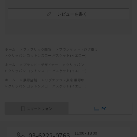
レビューを書く
ホーム
>
ファブリック雑貨
>
ブランケット・ひざ掛け
>
クリッパン コットンスロー バスケット(イエロー)
ホーム
>
ブランド・デザイナー
>
クリッパン
>
クリッパン コットンスロー バスケット(イエロー)
ホーム
>
展示店舗
>
リグナテラス東京 展示中
>
クリッパン コットンスロー バスケット(イエロー)
スマートフォン
PC
11:00 - 18:00
03-6222-0763