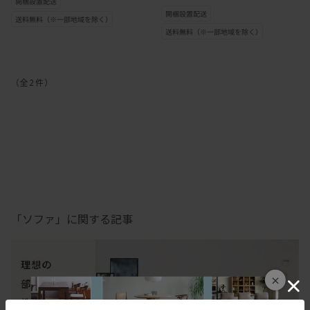
（全
2
件
）
「ソファ」に関する記事
×