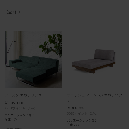
（全
2
件
）
シエスタ カウチソファ
デニッシュ アームレスカウチソフ
ァ
￥385,110
￥308,000
3851ポイント
（1％）
3080ポイント
（1％）
バリエーション：あり
在庫：○
バリエーション：あり
在庫：○