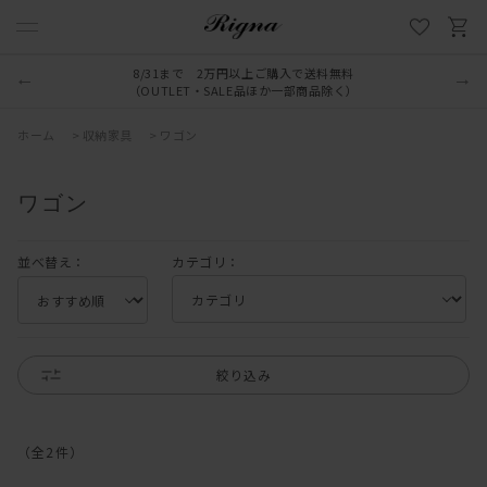
8/31まで 2万円以上ご購入で送料無料
（OUTLET・SALE品ほか一部商品除く）
ホーム
>
収納家具
>
ワゴン
ワゴン
並べ替え：
カテゴリ：
絞り込み
（全
2
件
）