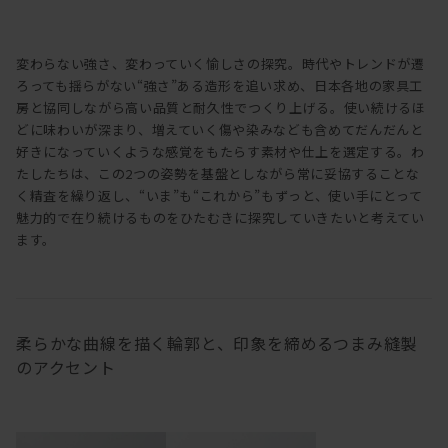
変わらない強さ、変わっていく愉しさの探究。時代やトレンドが遷
ろっても揺らがない“強さ”ある造形を追い求め、日本各地の家具工
房と協同しながら高い品質と耐久性でつくり上げる。使い続けるほ
どに味わいが深まり、増えていく傷や染みなども含めてだんだんと
好きになっていくような感覚をもたらす素材や仕上を選定する。わ
たしたちは、この2つの姿勢を基盤としながら常に妥協することな
く精査を繰り返し、“いま”も“これから”もずっと、使い手にとって
魅力的で在り続けるものをひたむきに探究していきたいと考えてい
ます。
柔らかな曲線を描く輪郭と、印象を締めるつまみ縫製
のアクセント