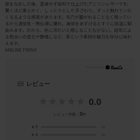
皮をなめした後、塗装せず染料で仕上げたアニリンレザーです。
驚くほど柔らかく、しっとりとした手ざわり。ずっと触れていた
くなるような感覚があります。毛穴が塞がれることなく残ってい
るから通気性・熱伝導に優れ、身体をあずけるとすぐに体温に馴
染みます。だから、冬に冷たいと感じることも少ない。経年によ
る色合いの変化や艶増しなど、革という素材の魅力を存分に味わ
えます。
ANILINE FINISH
レビュー
0.0
0
レビュー件数：
件
★
5
(0)
★
4
(0)