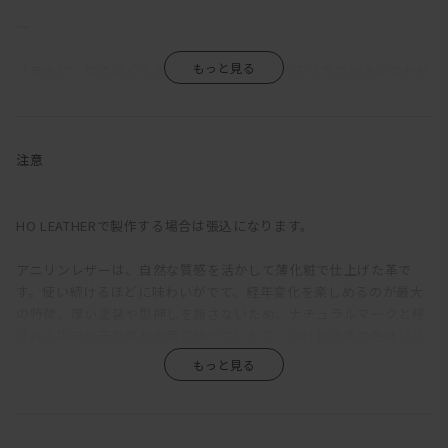
―
「自由に、気の向くままに」。MANIは、くつろぎ方の好みに合わせ
て、サイズやアームの種類、組み合わせを多彩なバリエーションか
ら選択できるソファだ。
ふっくらと丸みを帯びているのは、クッションのウレタン層の上に
注意
羽毛を使用した層を重ねているため。長時間座っていても疲れにく
い固めの座り心地をベースに、適度な沈みこみで身体を受けとめて
くれる気持ちよさを備えている。背もたれが低く見えるが、この沈
HO LEATHERで製作する場合は張込になります。
み込みにより、座ると思った以上に身体をしっかりと支えてくれ
る。ゆったりと深さのある座面は、ごろっとねころがった時にもベ
アニリンレザーは、自然な質感を活かして薄化粧で仕上げた革で
ッドのように快適。
す。使い続けるほどに味わいがでて、経年変化を楽しめるのが最大
の特徴。厚い塗装や型押しを施さないため、ナチュラルマークと呼
直線的な構成をベースに輪郭に丸みをもたせ、加えて生地をわざと
ばれる牛皮の天然傷が表面に残っていたり、1枚1枚の革の色味にバ
緩めに張ることで、上品さがありながらも構えたところのない、リ
ラつきがあります。また、ひっかき傷や染みがつきやすく、陽の光
ラックス感のある印象に。端部をつまんだ縫製は柔らかな輪郭の中
による色褪せも生じます。均一な表面で、使い続けても見た目があ
に緊張感をもたらし、これにより、カジュアルにもシックにも合わ
まり変わらず、汚れもつきにくい、というような一般的な革とは全
せられる絶妙な佇まいが生まれている。
く違うため、革の素朴な風合い、深みあるエイジングを求める方に
おすすめです。