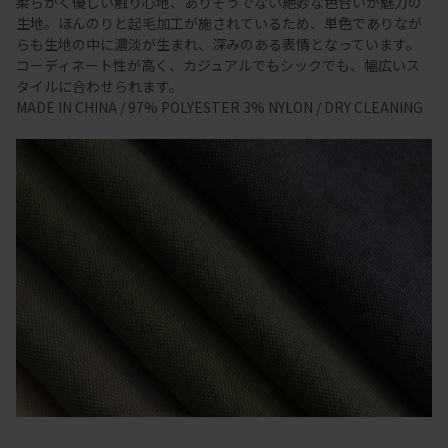
柔らかく優しい触り心地、ありそうでない絶妙な色合いが魅力の
生地。ほんのりと起毛加工が施されているため、単色でありなが
らも生地の中に濃淡が生まれ、深みのある表情となっています。
コーディネート性が高く、カジュアルでもシックでも、幅広いス
タイルに合わせられます。
MADE IN CHINA / 97% POLYESTER 3% NYLON / DRY CLEANING