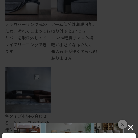
フルカバーリング式の
アーム部分は着脱可能、
ため、汚れてしまっても
取り外すと3Pでも
カバーを取り外してド
175cm程度まで本体横
ライクリーニングでき
幅が小さくなるため、
ます
搬入経路が狭くても心配
ありません
各タイプを組み合わせ
ることで、L型やその他
×
様々なレイアウトに対
応