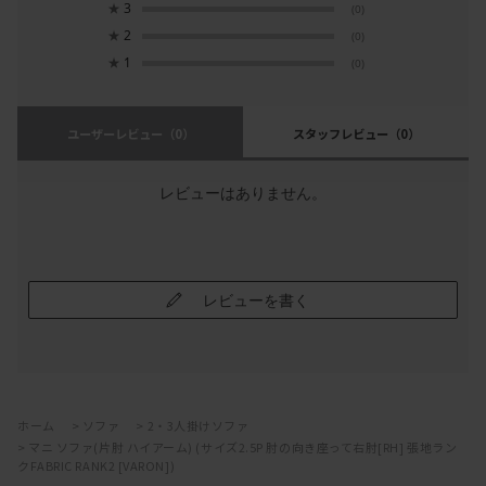
★
3
(0)
★
2
(0)
★
1
(0)
ユーザーレビュー
（0）
スタッフレビュー
（0）
レビューはありません。
レビューを書く
ホーム
>
ソファ
>
2・3人掛けソファ
>
マニ ソファ(片肘 ハイアーム) (サイズ2.5P 肘の向き座って右肘[RH] 張地ラン
クFABRIC RANK2 [VARON])