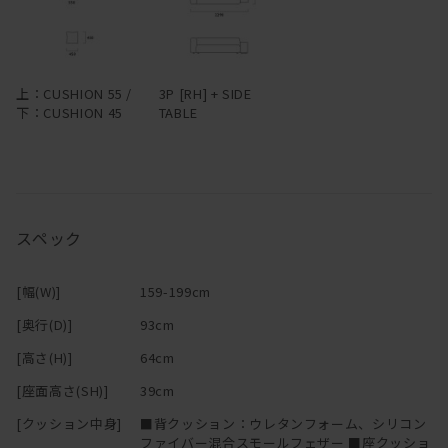
―
上：CUSHION 55 /
3P [RH] + SIDE
下：CUSHION 45
TABLE
スペック
[幅(W)]
159-199cm
[奥行(D)]
93cm
[高さ(H)]
64cm
[座面高さ(SH)]
39cm
[クッション中身]
■背クッション：ウレタンフォーム、シリコン
ファイバー混合スモールフェザー ■座クッショ