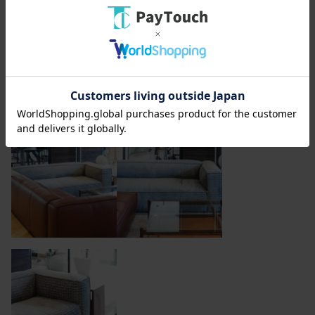
ラインナップ外の生地を張ることもできます 納品事
例： nano・universe 様 本社