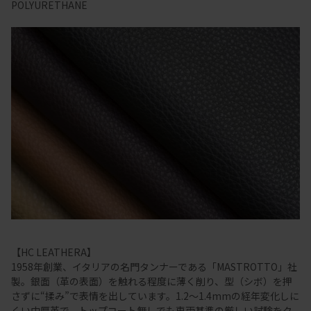
POLYURETHANE
【HC LEATHERA】
1958年創業、イタリアの名門タンナーである「MASTROTTO」社
製。銀面（革の表面）を触れる程度に薄く削り、型（シボ）を押
さずに“揉み”で表情を出しています。1.2～1.4mmの経年変化しに
くい中厚革で、トップコート無しでも車両基準の厳しい試験をク