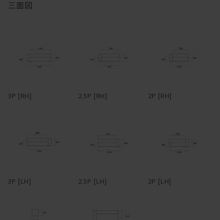
三面図
ハイアームは、アームを背にすれば、脚を伸ばしてカウチのように
もくつろげるのが長所。背もたれとアームがぶつかる角に身体をう
マニ ソファは、中身のクッションが体に馴染んでいく構造です。
ずめるのも気持ちいい。アームや背は、腰掛けたり、肘をついてく
つろげるよう、ゆったり幅広に設定。
柔らかくクタっと変化し、まるで包みこまれるような座り心地にな
ります。
フルカバーリング式のため、汚れてしまってもカバーを取り外して
ドライクリーニングが可能。アーム部分は着脱可能で、取り外すと
変化していく姿を楽しむことができるのも魅力の一つです。
3Pでも1750mm程度まで本体横幅が小さくなるため、買ったはいい
3P [RH]
2.5P [RH]
2P [RH]
けど搬入経路が狭くて部屋に入らなかった・・・なんてことになる
心配もない。
革らしさを大切にしたアニリンレザーや、独特の風合いが美しい帆
布、色合いと触り心地豊かなリネンファブリックなど、張地も選り
抜きのものだけをラインナップ。張地によってがらりと雰囲気が変
わるデザインのため、張地次第で、モダンからインダストリアルま
で様々なスタイルの家具とコーディネートできる。また、各タイプ
3P [LH]
2.5P [LH]
2P [LH]
を組み合わせることで、L型やその他様々なレイアウトに対応。ソ
ファごとに生地を張り分ける、なんて遊び心を効かせるのも有り
だ。