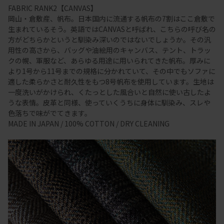
FABRIC RANK2【CANVAS】
岡山・倉敷産、帆布。日本国内に流通する帆布の7割はここ倉敷で
生まれているそう。英語ではCANVASと呼ばれ、こちらの呼び名の
方がどちらかというと馴染み深いのではないでしょうか。その汎
用性の高さから、バッグや油絵用のキャンバス、テント、トラッ
クの幌、軍服など、あらゆる用途に用いられてきた帆布。厚みに
より1号から11号までの規格に分かれていて、その中でもソファに
適した柔らかさと耐久性をもつ8号帆布を使用しています。生地は
一度洗いがかけられ、くたっとした風合いと自然に使い古したよ
うな表情。皮革と同様、使っていくうちに身体に馴染み、スレや
色落ちで味がでてきます。
MADE IN JAPAN / 100% COTTON / DRY CLEANING