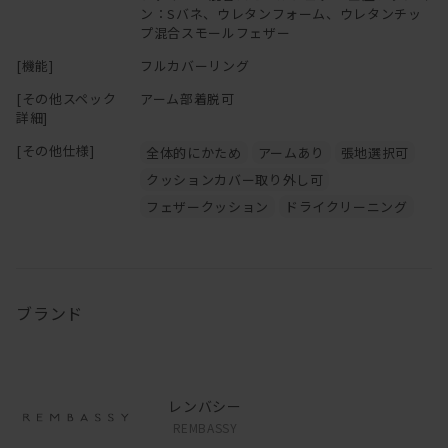
ン：Sバネ、ウレタンフォーム、ウレタンチッ
プ混合スモールフェザー
[機能]
フルカバーリング
[その他スペック
アーム部着脱可
詳細]
[その他仕様]
全体的にかため
アームあり
張地選択可
クッションカバー取り外し可
フェザークッション
ドライクリーニング
ブランド
レンバシー
REMBASSY