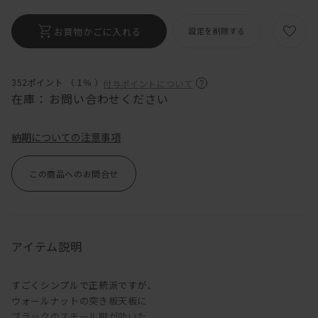
お買物かごに入れる
設定を削除する
352ポイント （
1％
）
付与ポイントについて
在庫：
お問い合わせください
納期についての注意事項
この商品へのお問合せ
アイテム説明
すごくシンプルで正統派ですが、
ウォールナットの突き板天板に
ブラックのスチール脚が効いた