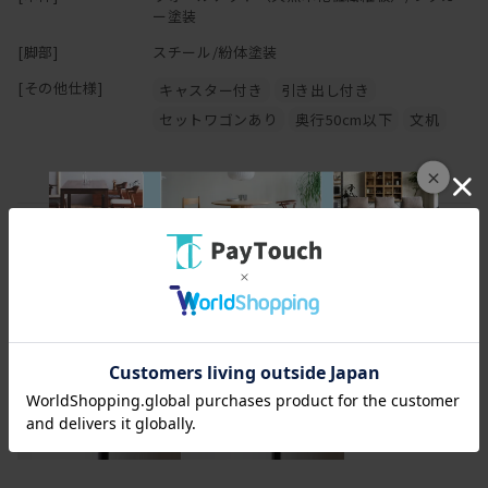
Q&A
ー塗装
組み立て所要時間はどれくらいですか？
[脚部]
スチール/紛体塗装
→2名いれば約10分、1人の場合は15分から20分程度
組み立てに必要な工具は付属しております。
[その他仕様]
キャスター付き
引き出し付き
セットワゴンあり
奥行50cm以下
文机
椅子の高さはどれぐらいがいいでしょうか？
→身長にもよりますが、座面の高さが
×
42-45cm程度がよいかと思われます。
天板表面の風合いが気になります。
指紋が目立つタイプでしょうか？
→製造元に改めて確認いたしましたところ、
指紋はあまり目立たず軽く触るだけでは
ベタベタと残ってしまう印象は感じません
（※感じ方には個人差がございます）
ぐらつきはどうでしょうか？
→まったく揺れないということはございませんが、
きちんとネジを締めて組み立てていただければ横揺れは少ないで
す。