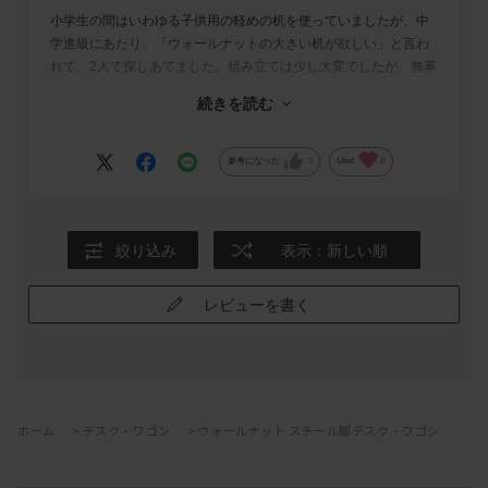
小学生の間はいわゆる子供用の軽めの机を使っていましたが、中
学進級にあたり、「ウォールナットの大きい机が欲しい」と言わ
れて、2人で探しあてました。組み立ては少し大変でしたが、無事
自分たちでできました。使い心地はよいそうです。大き目なの
続きを読む
で、教科書やプリントが多くなっても、勉強するスペースに困ら
ないようです。これから長く使ってくれそうです。
参考になった
0
Like!
0
絞り込み
表示：新しい順
レビューを書く
ホーム
>
デスク・ワゴン
>
ウォールナット スチール脚デスク・ワゴン