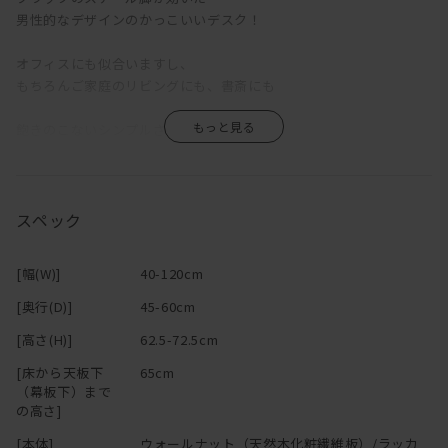
男性的なデザインのかっこいいデスク！
オフィスにも似合いますし、
もちろんご家庭のリビングにも、書斎にも
飽きのこないシンプルさがゆえ、
子供から大人まで長く使えそうですね。
センターに引き出し1杯ですが、
同シリーズのサイドワゴンも合わせれば
スペック
収納力も増え、より使い勝手が増します
[幅(W)]
40-120cm
合わせる椅子や小物次第で、
お値段以上に映えること間違えなし
[奥行(D)]
45-60cm
オススメです
[高さ(H)]
62.5-72.5cm
耐荷重
[床から天板下
65cm
（幕板下）まで
天板：約30kg
の高さ]
引出し：約3kg
[本体]
ウォールナット（天然木化粧繊維板）/ラッカ