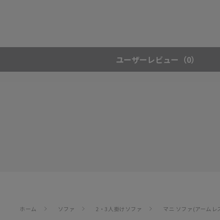
ユーザーレビュー
（0）
ホーム
ソファ
2・3人掛けソファ
マニ ソファ(アームレス) 