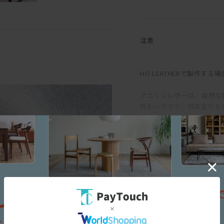
ふっくらと丸みを帯びてい
重ねているため。長時間座
注意
こみで身体を受けとめてく
の沈み込みにより、座ると
のある座面は、ごろっとね
HO LEATHERで製作す
直線的な構成をベースに輪
アニリンレザーは、自然な
品さがありながらも構えた
味わいがでて、経年変化を
縫製は柔らかな輪郭の中に
め、ナチュラルマークと呼
わせられる絶妙な佇まいが
味にバラつきがあります。
も生じます。均一な表面で
フルカバーリング式のため
というような一般的な革と
可能。
求める方におすすめです。
革らしさを大切にしたアニ
木部の仕上は、素材本来の
地豊かなリネンファブリッ
段のお手入れは基本的には
三面図
よってがらりと雰囲気が変
イル仕上は撥水性を備えて
ルまで様々なスタイルの家
などを直置きして放置する
ことで、L型やその他様々