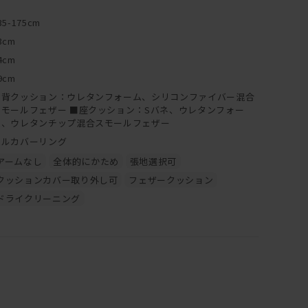
35-175cm
3cm
4cm
9cm
■背クッション：ウレタンフォーム、シリコンファイバー混合
スモールフェザー ■座クッション：Sバネ、ウレタンフォー
ム、ウレタンチップ混合スモールフェザー
フルカバーリング
アームなし
全体的にかため
張地選択可
クッションカバー取り外し可
フェザークッション
ドライクリーニング