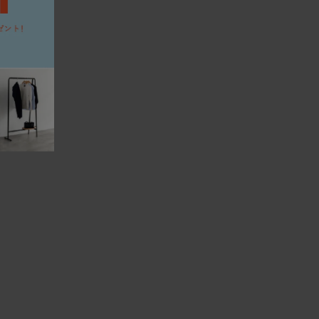
マットのご使用をおすすめします。お届け直後はオイルがたっ
だ。
使い続けるうちにオイルは徐々に揮発していきます。表面に
に、1年に1、2回程度メンテナンスオイルを塗布いただくと、
り、味わいも深まります。冬場は特にエアコンの風で乾燥し、
やすくなるため、冬前のお手入れをおすすめします。
膨張し、冬場は放湿して痩せます。そんなふうに呼吸し、伸
季節の移り変わりの中でクラックが生じることもあります。
けるうち、そんなクラックも、あるいは増えていく傷や染み
だんと馴染んでいき、やがて味わいに変わっていきます。自然
たかく見守りながら、末永くおつきあいください。
ッションが体に馴染んでいく構造です。
まるで包みこまれるような座り心地になります。
とができるのも魅力の一つです。