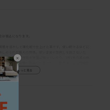
るのは、クッションのウレタン層の上に羽毛を使用した層を
っていても疲れにくい固めの座り心地をベースに、適度な沈み
れる気持ちよさを備えている。背もたれが低く見えるが、こ
思った以上に身体をしっかりと支えてくれる。ゆったりと深さ
ころがった時にもベッドのように快適。
る場合は張込になります。
郭に丸みをもたせ、加えて生地をわざと緩めに張ることで、上
質感を活かして薄化粧で仕上げた革です。使い続けるほどに
ところのない、リラックス感のある印象に。端部をつまんだ
楽しめるのが最大の特徴。厚い塗装や型押しを施さないた
緊張感をもたらし、これにより、カジュアルにもシックにも合
ばれる牛皮の天然傷が表面に残っていたり、1枚1枚の革の色
×
生まれている。
また、ひっかき傷や染みがつきやすく、陽の光による色褪せ
、使い続けても見た目があまり変わらず、汚れもつきにくい、
、汚れてしまってもカバーを取り外してドライクリーニングが
は全く違うため、革の素朴な風合い、深みあるエイジングを
リンレザーや、独特の風合いが美しい帆布、色合いと触り心
質感を最大限に活かすためオイル仕上を採用しています。普
クなど、張地も選り抜きのものだけをラインナップ。張地に
乾拭きで、汚れた時は固く絞った布で拭き取ってください。オ
わるデザインのため、張地次第で、モダンからインダストリア
いますが、強力なものではありません。水滴のついたグラス
具とコーディネートできる。また、各タイプを組み合わせる
と、輪染みになってしまう場合があります。そのため食卓で
なレイアウトに対応。ソファごとに生地を張り分ける、なんて