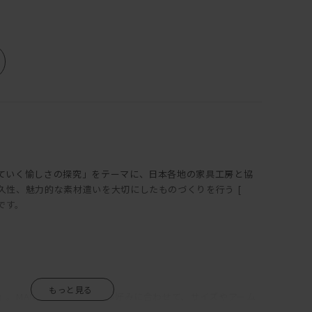
ていく愉しさの探究」をテーマに、日本各地の家具工房と協
久性、魅力的な素材遣いを大切にしたものづくりを行う [
トです。
」。MANIは、くつろぎ方の好みに合わせて、サイズやアーム
なバリエーションから選択できるソファだ。