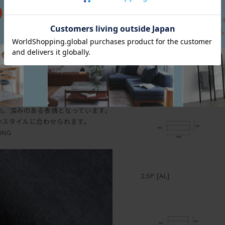
は、コースターやプレイス
遊び心を効かせるのも有り
ぷりと浸透していますが、
かさつきを感じた時を目安
―
しっとりとした風合いが蘇
反ったり割れたりを起こし
無垢材は、夏場は吸湿して
3P [AL]
縮を繰り返しているため、
しかしながら、長く使い続
力の生地。ほんのりと起毛加工が施
も、経年変化とともにだん
れ、深みのある表情となっています。
素材ならではの変化をあた
いスタイルに合わせられます。
ING
マニ ソファは、中身のク
2.5P [AL]
柔らかくクタっと変化し、
変化していく姿を楽しむこ