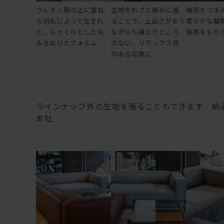
ウレタン層の上に重ね
生地をわざと緩めに張
端部をつま
た羽毛によって生まれ
ることで、上品さがあり
柔らかな輪
た、ふっくらとした丸
ながらも構えたところ
張感をもた
みをおびたフォルム
のない、リラックス感
のある印象に
ラインナップ外の生地を張ることもできます 納品事例：
本社