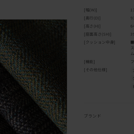
[幅(W)]
1
[奥行(D)]
9
[高さ(H)]
6
[座面高さ(SH)]
3
[クッション中身]
[機能]
[その他仕様]
ブランド