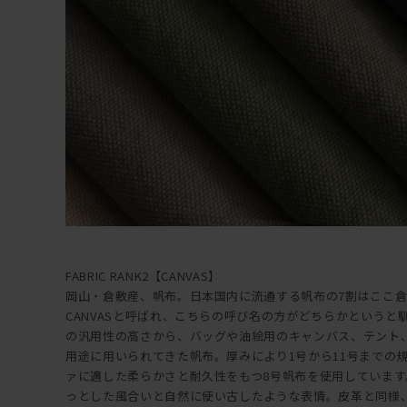
FABRIC RANK2【CANVAS】
岡山・倉敷産、帆布。日本国内に流通する帆布の7割はここ
CANVASと呼ばれ、こちらの呼び名の方がどちらかという
の汎用性の高さから、バッグや油絵用のキャンバス、テント
用途に用いられてきた帆布。厚みにより1号から11号までの
ァに適した柔らかさと耐久性をもつ8号帆布を使用していま
っとした風合いと自然に使い古したような表情。皮革と同様