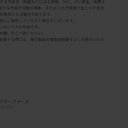
する不具合（結露などによる凍結、サビ、カビ発生、虫害な
術では予測不可能な現象、またはこれが原因で生じた不具合
対象外となる場合があります。
客様にご負担していただく場合がございます。
内においてのみ有効です。
（本書）をご一読ください。
納・設置する際には、電化製品の取扱説明書をよくお読みいただ
。
スターウォール
sterWal