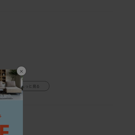
て使えば座面高20cmとさらに低くしてお使いいただけます。
ご安心を。
びいただくと、カバーは外してクリーニングができるカバー
 オリジナルメンテナンスキットでお手入れをして頂ければ、
日本製を守り抜き見事に完成したこのソファは、100年後のア
×
応しい家具です。
の方にはうってつけのアイテムです。
生きているので、湿気を吸ったり吐いたりし、伸び縮みをしま
どれをとっても一流のDANISH（デニッシュ）ソファ。
します。
境や気候によって、反りや割れが生じる場合がありますので、
ない場所、乾燥する季節には加湿器などの使用をおすすめし
くや直射日光も同様に避けて下さい。
のご使用は、カビ・ダニが発生し健康を害する原因になりま
にして下さい。