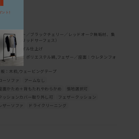
60cm
、熱をもったものを置くと、シミや変色の原因になりますの
0cm
7cm
0cm
ウォールナット／ブラックチェリー／レッドオーク無垢材、集
成無垢材（ソリッドサーフェス）
ついて】
フレーム：オイル仕上げ
背クッション：ポリエステル綿,フェザー／座面：ウレタンフォ
ーム
床板：木枠,ウェービングテープ
大半は無垢材の保護としてオイルを塗布することで、木本来
や質感を生かした仕上げとなっております。
ローソファ
アームなし
ため、直射日光による日焼けをしやすく、 傷・水分によるシ
座面かため＋背もたれやわらかめ
張地選択可
リットと言えます。しかし傷やシミ等は、使い込んでいく中で
クッションカバー取り外し可
フェザークッション
ます。
レザーソファ
ドライクリーニング
十分ですが、定期的にオイルを上塗りするメンテナンスを行
や濃くなります。同時に傷やシミは目立ちにくくもなります。
ンテナンスキッド（ドイツ・リボス社製）を使用して、ご自