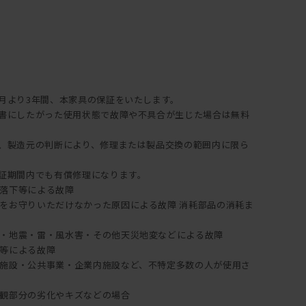
てオイルメンテナンスを行うことで、時間の経過とともに深い
ます。
入は
突板の製品にはご使用できません。
年月より3年間、本家具の保証をいたします。
説明書にしたがった使用状態で故障や不具合が生じた場合は無料
。
証は、製造元の判断により、修理または製品交換の範囲内に限ら
保証期間内でも有償修理になります。
落下等による故障
をお守りいただけなかった原因による故障 消耗部品の消耗ま
・地震・雷・風水害・その他天災地変などによる故障
等による故障
施設・公共事業・企業内施設など、不特定多数の人が使用さ
観部分の劣化やキズなどの場合