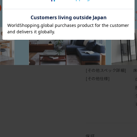
[幅(W)]
1
直接硬いものや濡れたもの
[奥行(D)]
9
でご注意下さい。
[高さ(H)]
6
[座面高さ(SH)]
3
[フレーム]
【オイル仕上げの家具に
[塗装]
[クッション中身]
[その他スペック詳細]
マスターウォールの家具の
がもつ自然に近い 風合い
[その他仕様]
木の表面に塗膜を作らない
ミがつきやすいことがデメ
の風合い・味わいとも言え
普段のお手入れは乾拭きで
えば、木に艶が戻り色はや
オイル塗装は、別売りのメ
身で行うことが可能です。
保証