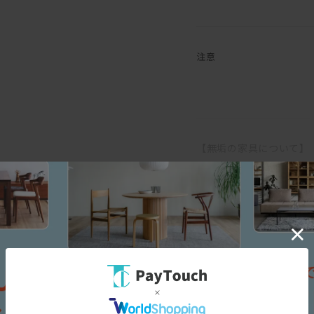
脚は着脱可能なので、外し
注意
「汚れが心配」という方も
ファブリックの張地をお選
リングタイプです。
木部は、マスターウォール
一生付き合える家具です。
【無垢の家具について】
日本伝統の意地をかけて純
ンティークという言葉に相
一生モノのソファをお探し
無垢の木は家具になっても
座り心地、実用性、センスの
す。
自信を持っておすすめいた
そのため、ご使用になる環
温度や湿度の急激な変化の
デニッシュシリーズは
ます。
スペック
こちら
エアコンの吹き出し口の近
から
また、高温・多湿の部屋で
すので、部屋の換気を十分