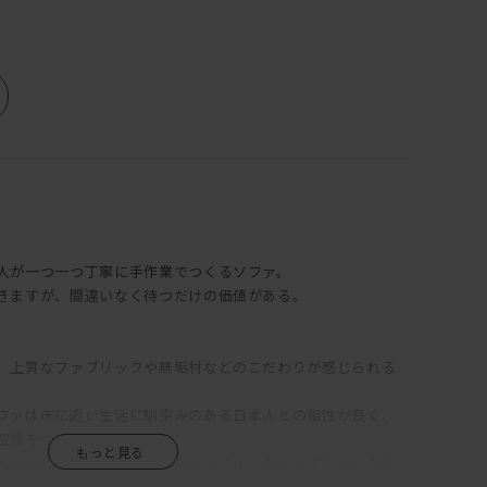
人が一つ一つ丁寧に手作業でつくるソファ。
きますが、間違いなく待つだけの価値がある。
。
、上質なファブリックや無垢材などのこだわりが感じられる
ファは床に近い生活に馴染みのある日本人との相性が良く、
空間をつくりだします。
入りのふっくらした背クッションでゆったりと座ることがで
ァはリラックスできなきゃ！」という方にはピッタリです。