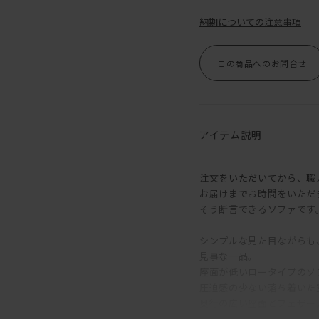
納期についての注意事項
この商品へのお問合せ
アイテム説明
注文をいただいてから、職
お届けまでお時間をいただ
そう断言できるソファです
シンプルな見た目ながらも
見事な一品。
座面が低いロータイプのソ
圧迫感の少ない落ち着いた
奥行の広い座面とフェザー
きるので、「やっぱりソフ