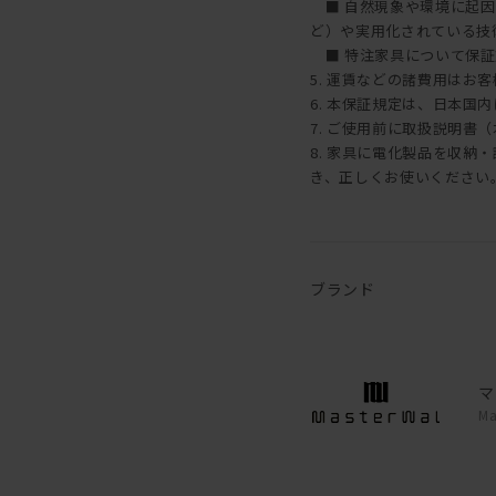
■ 自然現象や環境に起因
ど）や実用化されている技
■ 特注家具について保証
5. 運賃などの諸費用はお
6. 本保証規定は、日本国
7. ご使用前に取扱説明書
8. 家具に電化製品を収
き、正しくお使いください
ブランド
マ
Ma