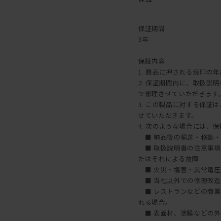
1年に1回程度を目安とし
味わいを楽しむことができ
メンテナンスキットのご購
保証期間
こちら
3年
【ご注意】ウレタン塗装・
保証内容
1. 商品に押される焼印の
2. 保証期間内に、取扱
で修理させていただきます
3. この製品に対する保
せていただきます。
4. 次のような場合には、
■ 納品後の輸送・移動・
■ 取扱説明書の注意事項
たはそれによる故障
■ 火災・塩害・異常電圧
■ 当社以外での修理改造
■ レストランなどの商業
れる場合。
■ 表面材、塗膜などの外