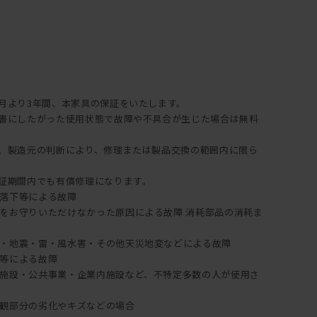
てオイルメンテナンスを行うことで、時間の経過とともに深い
ます。
入は
突板の製品にはご使用できません。
年月より3年間、本家具の保証をいたします。
説明書にしたがった使用状態で故障や不具合が生じた場合は無料
。
証は、製造元の判断により、修理または製品交換の範囲内に限ら
保証期間内でも有償修理になります。
落下等による故障
をお守りいただけなかった原因による故障 消耗部品の消耗ま
・地震・雷・風水害・その他天災地変などによる故障
等による故障
施設・公共事業・企業内施設など、不特定多数の人が使用さ
観部分の劣化やキズなどの場合