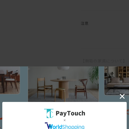
脚は着脱可能なので、外し
注意
「汚れが心配」という方も
ファブリックの張地をお選
リングタイプです。
木部は、マスターウォール
一生付き合える家具です。
【無垢の家具について】
日本伝統の意地をかけて純
ンティークという言葉に相
一生モノのソファをお探し
無垢の木は家具になっても
座り心地、実用性、センスの
す。
自信を持っておすすめいた
そのため、ご使用になる環
温度や湿度の急激な変化の
デニッシュシリーズは
ます。
スペック
こちら
エアコンの吹き出し口の近
から
また、高温・多湿の部屋で
すので、部屋の換気を十分