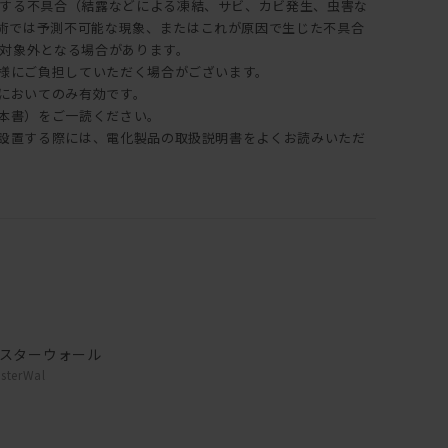
する不具合（結露などによる凍結、サビ、カビ発生、虫害な
術では予測不可能な現象、またはこれが原因で生じた不具合
対象外となる場合があります。
客様にご負担していただく場合がございます。
内においてのみ有効です。
（本書）をご一読ください。
納・設置する際には、電化製品の取扱説明書をよくお読みいただ
。
スターウォール
sterWal