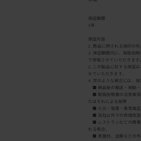
1年に1回程度を目安とし
味わいを楽しむことができ
メンテナンスキットのご購
保証期間
こちら
3年
【ご注意】ウレタン塗装・
保証内容
1. 商品に押される焼印の
2. 保証期間内に、取扱
で修理させていただきます
3. この製品に対する保
せていただきます。
4. 次のような場合には、
■ 納品後の輸送・移動・
■ 取扱説明書の注意事項
たはそれによる故障
■ 火災・塩害・異常電圧
■ 当社以外での修理改造
■ レストランなどの商業
れる場合。
■ 表面材、塗膜などの外