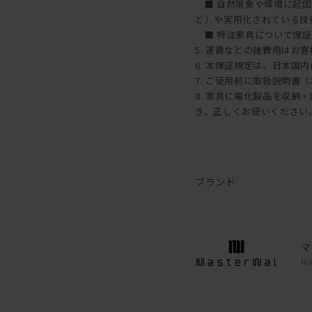
■ 自然現象や環境に起因
ど）や実用化されている技
■ 特注家具について保証
5. 運賃などの諸費用はお
6. 本保証規定は、日本国
7. ご使用前に取扱説明書
8. 家具に電化製品を収
き、正しくお使いください
ブランド
マ
Ma