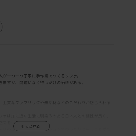
人が一つ一つ丁寧に手作業でつくるソファ。
きますが、間違いなく待つだけの価値がある。
。
、上質なファブリックや無垢材などのこだわりが感じられる
ファは床に近い生活に馴染みのある日本人との相性が良く、
空間をつくりだします。
入りのふっくらした背クッションでゆったりと座ることがで
ァはリラックスできなきゃ！」という方にはピッタリです。