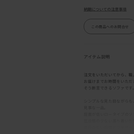
納期についての注意事項
この商品へのお問合せ
アイテム説明
注文をいただいてから、職
お届けまでお時間をいただ
そう断言できるソファです
シンプルな見た目ながらも
見事な一品。
座面が低いロータイプのソ
圧迫感の少ない落ち着いた
奥行の広い座面とフェザー
きるので、「やっぱりソフ