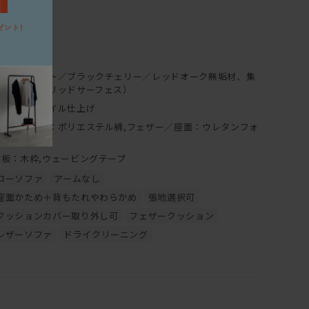
60cm
、熱をもったものを置くと、シミや変色の原因になりますの
0cm
7cm
0cm
ウォールナット／ブラックチェリー／レッドオーク無垢材、集
成無垢材（ソリッドサーフェス）
ついて】
フレーム：オイル仕上げ
背クッション：ポリエステル綿,フェザー／座面：ウレタンフォ
ーム
床板：木枠,ウェービングテープ
大半は無垢材の保護としてオイルを塗布することで、木本来
や質感を生かした仕上げとなっております。
ローソファ
アームなし
ため、直射日光による日焼けをしやすく、 傷・水分によるシ
座面かため＋背もたれやわらかめ
張地選択可
リットと言えます。しかし傷やシミ等は、使い込んでいく中で
クッションカバー取り外し可
フェザークッション
ます。
レザーソファ
ドライクリーニング
十分ですが、定期的にオイルを上塗りするメンテナンスを行
や濃くなります。同時に傷やシミは目立ちにくくもなります。
ンテナンスキッド（ドイツ・リボス社製）を使用して、ご自