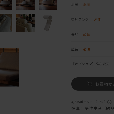
樹種
必須
張地ランク
必須
張地
必須
塗装
必須
【オプション】高さ変更
お買物か
4,235ポイント （
1％
）
在庫：
受注生産（納品