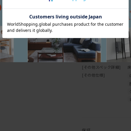
[幅(W)]
1
直接硬いものや濡れたもの
[奥行(D)]
9
でご注意下さい。
[高さ(H)]
6
[座面高さ(SH)]
3
[フレーム]
【オイル仕上げの家具に
[塗装]
[クッション中身]
[その他スペック詳細]
マスターウォールの家具の
がもつ自然に近い 風合い
[その他仕様]
木の表面に塗膜を作らない
ミがつきやすいことがデメ
の風合い・味わいとも言え
普段のお手入れは乾拭きで
えば、木に艶が戻り色はや
オイル塗装は、別売りのメ
身で行うことが可能です。
保証