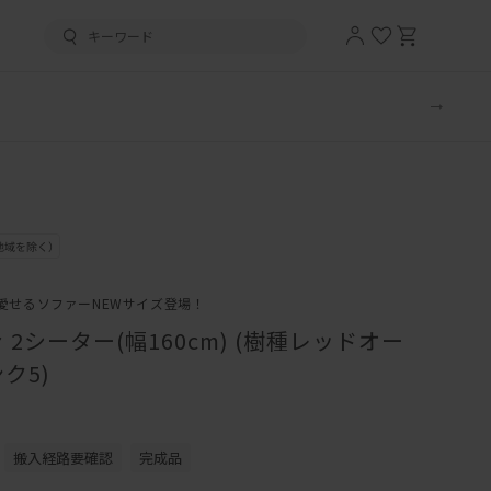
愛せるソファーNEWサイズ登場！
2シーター(幅160cm) (樹種レッドオー
ク5)
搬入経路要確認
完成品