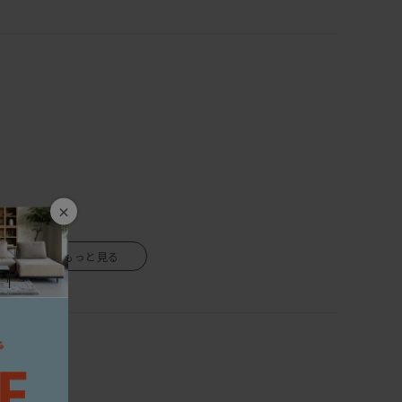
て使えば座面高20cmとさらに低くしてお使いいただけます。
ご安心を。
びいただくと、カバーは外してクリーニングができるカバー
 オリジナルメンテナンスキットでお手入れをして頂ければ、
日本製を守り抜き見事に完成したこのソファは、100年後のア
×
応しい家具です。
の方にはうってつけのアイテムです。
生きているので、湿気を吸ったり吐いたりし、伸び縮みをしま
どれをとっても一流のDANISH（デニッシュ）ソファ。
します。
境や気候によって、反りや割れが生じる場合がありますので、
ない場所、乾燥する季節には加湿器などの使用をおすすめし
くや直射日光も同様に避けて下さい。
のご使用は、カビ・ダニが発生し健康を害する原因になりま
にして下さい。