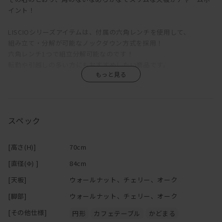
イント！
LISCIOシリーズアイテムは、付属の六角レンチを使用して、
組み立て・分解が可能なノックダウン方式を採用！
六角レンチ1つで組立分解可能なのです！
転勤や引越しの多い方にもおすすめしたい商品です。
木材は無垢のウォールナット、オーク、チェリーの3種類。
仕上げは触り心地重視のオイル仕上げとなっております。
天板サイズはΦ84cm。
スペック
1人暮らしや、2人用のダイニングテーブルとしてぴったり。
同じシリーズのサイドチェアや、スタッキング可能で場所を取らな
[高さ(H)]
70cm
いと一緒に併せると、
丸くなめらかな統一感がでておすすめです。
[直径(Φ) ]
84cm
[天板]
ウォールナット、チェリー、オーク
[脚部]
ウォールナット、チェリー、オーク
[その他仕様]
円形
カフェテーブル
かどまる