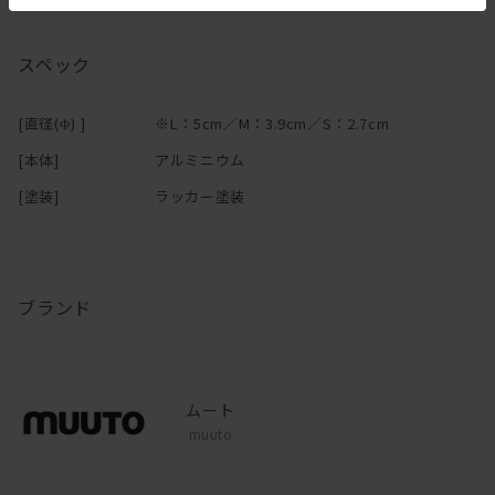
ガをする恐れがあります。
・定期的に点検し、ネジに緩みがないかどうかご確認の上ご使用く
ださい。
スペック
▼取付方法はこちら
[直径(Φ) ]
※L：5cm／M：3.9cm／S：2.7cm
[本体]
アルミニウム
[塗装]
ラッカー塗装
ブランド
ムート
muuto