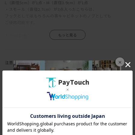
L（直径5cm）が1点・M（直径3.9cm）が1点
・スモール（直径2.7cm）が3点入ったこちらは、
フックとしてはもちろんの事キャビネットのノブとしても
ご使用可能です。
カラーは3色。
もはや何も引っ掛けずとも、壁のディスプレイとしてつけても
おしゃれになりそうな予感。
×
注意
・ネジの長さと設置する壁の厚みに十分ご注意して取付ください。
・取り付けられる場所：壁紙・布壁紙・ビニール壁紙張りなどの石
膏ボード壁、プリント合板などの板壁・柱、コンクリート壁寄りか
かったり
・取付工具は付属しませんので、ご準備をお願いいたします。
・屋内用の商品となりますので、屋外での設置はお避けください。
・貴重品や壊れやすいものは掛けないでください。
・本品に寄り掛かったり、乗ったりしないでください。脱落してケ