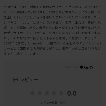
muutoは、北欧で活躍する旬のデザイナーと手を組むことで北欧デ
ザインの黄金時代を取り戻し、北欧を再び世界のデザイン王国に築
き上げたいというビジョンを抱いたデザインカンパニーです。ブラ
ンド名の「muuto」はフィンランド語で「変革」または「新鮮な視
点」という意味であり、伝統的な北欧デザインを受け継ぎながらも
若手デザイナーとのコラボレーションによって多様性や個性を生み
だし、新たな北欧の伝統を形作る事を意図して名付けられました。
2006年に創立したmuutoは、現在では早くも北欧のデザインカンパ
ニーとして国際的に名を馳せて成功し、世界中から注目を浴びるブ
ランドに成長しています。
レビュー
0.0
0
レビュー件数：
件