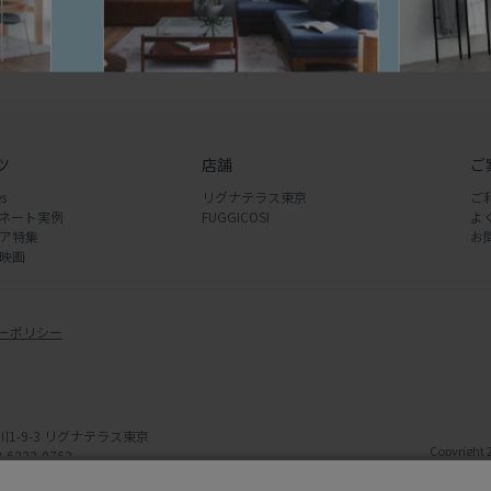
2-0763
（土日定休）
ツ
店舗
ご
s
リグナテラス東京
ご
ネート実例
FUGGICOSI
よ
ア特集
お
映画
ーポリシー
川1-9-3 リグナテラス東京
Copyright 
-6222-0762