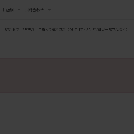
ート
店舗
お問合わせ
8/31まで 2万円以上ご購入で送料無料
（OUTLET・SALE品ほか一部商品除く）
。