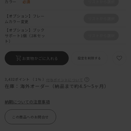
カラー
必須
リストから選択
【オプション】フレー
リストから選択
ムカラー変更
【オプション】ブック
サポート1個（2本セッ
リストから選択
ト）
お買物かごに入れる
設定を削除する
3,432ポイント （
1％
）
付与ポイントについて
在庫：
海外オーダー（納品まで約4.5〜5ヶ月）
納期についての注意事項
この商品へのお問合せ