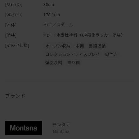
おしゃれな室内づくりのベースとして機能します。
[奥行(D)]
38cm
[高さ(H)]
178.1cm
この自立型シェルフは、驚くほどシンプルな組み立て方法で、
魅力的なほど簡単に移動することができるので
[本体]
MDF／スチール
オフィスや自宅での模様替えの際にも重宝するでしょう。
[塗装]
MDF：水素性塗料（UV硬化ラッカー塗装）
基本ユニットは奥行38cmのブロックを
[その他仕様]
オープン収納
本棚
書類収納
縦や横につなげた構造になっています。
コレクション・ディスプレイ
脚付き
ブロックの数によって、窓の下に収まるサイドボードとしてもよ
壁面収納
飾り棚
し、
ロータイプのTVボードとしてもより、
お部屋の中心で仕切りにもなる広々としたパーティションとしても
活躍してくれるそうです。
ブランド
そしてなんといっても秀逸なポイントは
インテリアに変化を与えるクヴァドラ社のブックサポート。
モンタナ・フリーの「自由さ」をより広げるオプションです。
モンタナ
ブックサポートは側面部分の支柱と支柱の間に
Montana
取り付けることができます。