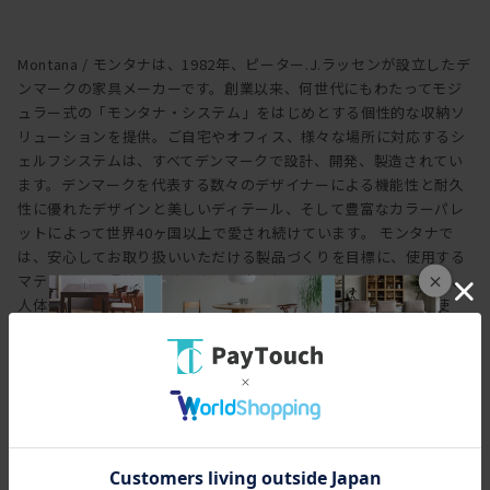
本や雑誌を立てかけて収納ができます。
外側に取り付けることで本以外の落下防止にもなります。
1個に2本セットになっています。
Montana / モンタナは、1982年、ピーター.J.ラッセンが設立したデ
ンマークの家具メーカーです。創業以来、何世代にもわたってモジ
ュラー式の「モンタナ・システム」をはじめとする個性的な収納ソ
リューションを提供。ご自宅やオフィス、様々な場所に対応するシ
ェルフシステムは、すべてデンマークで設計、開発、製造されてい
ます。デンマークを代表する数々のデザイナーによる機能性と耐久
性に優れたデザインと美しいディテール、そして豊富なカラーパレ
ットによって世界40ヶ国以上で愛され続けています。 モンタナで
は、安心してお取り扱いいただける製品づくりを目標に、使用する
×
マテリアルや環境に十分配慮し生産を行っています。2007年以来、
人体や環境に有害な溶剤を含まない水性ラッカーカラーのみを使
用。デンマークの室内気候ラベルを取得しており、ヨーロッパの家
具ブランドとしては初めて、ヨーロッパの公式認証である「EUエコ
ラベル」を取得しています。このラベルはモンタナシステム全体に
適用され、MDFを使用したすべての家具にも適用されます。
■仕様変更
見た目に大きな違いはございませんが