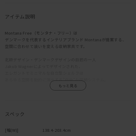
アイテム説明
Montana Free（モンタナ・フリー）は
デンマークを代表するインテリアブランド Montanaが提案する、
空間に合わせて装いを変える収納家具です。
北欧デザイン・デンマークデザインの巨匠の一人
Jakob Wagnerによってデザインされた、
エレガントでミニマルな自立型シェルフは
あらゆる空間を動的に演出する”自由”な収納システム。
「変化」をテーマにデザインされており、移動が容易で
幅広くカスタマイズできる魅力があります。
大小様々なバリエーションの中から構成を選べるシェルフと、
スペック
オプションのテキスタイルパネルから成り立っており、
シンプルで機能的なフォルムと、豊富なカラーであらゆる空間に調
[幅(W)]
138.4-203.4cm
和し、