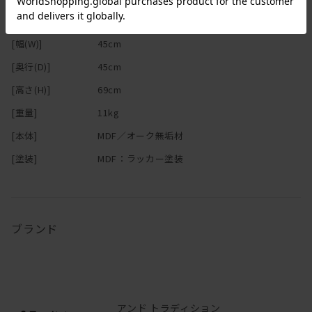
[幅(W)]
45cm
[奥行(D)]
45cm
[高さ(H)]
69cm
[重量]
11kg
[本体]
MDF／オーク無垢材
[塗装]
MDF：ラッカー塗装
ブランド
アンド トラディション