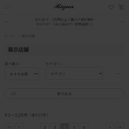
8/31まで 2万円以上ご購入で送料無料
（OUTLET・SALE品ほか一部商品除く）
ホーム
>
展示店舗
展示店舗
並べ替え：
カテゴリ：
絞り込み
91
～
120
件
（全
655
件
）
2
3
4
5
6