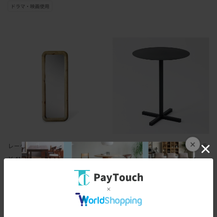
×
レーゲン ミラー(60×160cm)
ソリッド スチール ハイダイナーテ
ーブル
￥41,800
￥108,900
418ポイント
（1％）
1089ポイント
（1％）
バリエーション：なし
在庫：○
バリエーション：あり
在庫：○