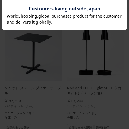
ソリッド スチール ダイナーテーブ
MoriMori LED T-Light ALTO【2台
ル
セット】(ブラック色)
￥92,400
￥13,200
924ポイント
（1％）
132ポイント
（1％）
バリエーション：あり
バリエーション：なし
在庫：○
在庫：○