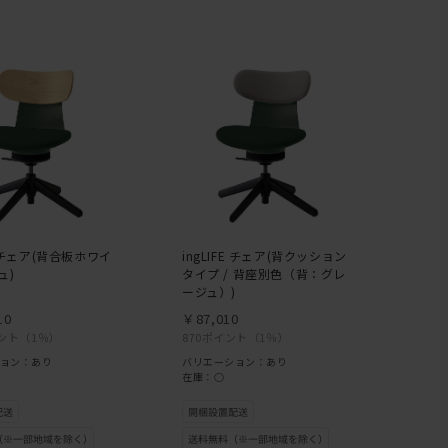
FE チェア(背合板ホワイ
ingLIFE チェア(背クッション
ュ)
タイプ / 背座別色（背：グレ
ージュ）)
10
￥87,010
イント
（1％）
870ポイント
（1％）
ョン：あり
バリエーション：あり
在庫：○