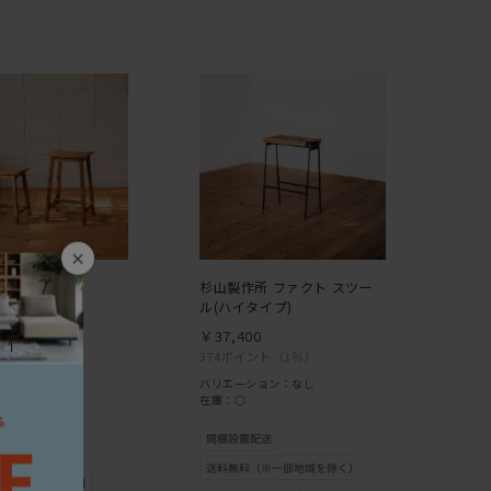
×
ン スツール
杉山製作所 ファクト スツー
ル(ハイタイプ)
0
￥37,400
ント
（1％）
374ポイント
（1％）
ョン：あり
バリエーション：なし
在庫：○