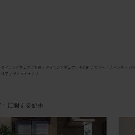
）
/
/
/
/
ダイニングチェア／木脚
ダイニングチェア／その他
スツール
ベンチ
パ
/
/
椅子
デスクチェア
ア」に関する記事