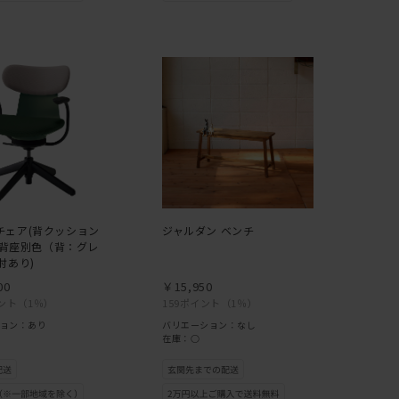
FE チェア(背クッション
ジャルダン ベンチ
/ 背座別色（背：グレ
肘あり)
00
￥15,950
イント
（1％）
159ポイント
（1％）
ョン：あり
バリエーション：なし
在庫：○