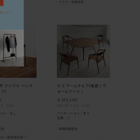
所 ファクト ベンチ
タコ アームチェア(板座 / ウ
プ)
ォールナット )
0
￥232,100
ント
（1％）
2321ポイント
（1％）
ョン：なし
バリエーション：あり
在庫：○