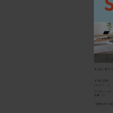
キスト ダイ
￥60,390
603ポイント
バリエーション
在庫：○