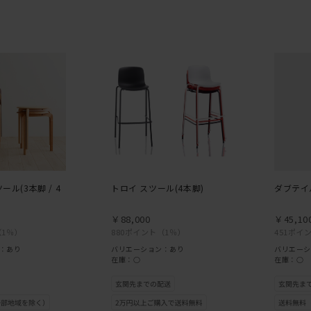
）
ール(3本脚 / 4
トロイ スツール(4本脚)
ダブテイ
￥88,000
￥45,10
（1％）
880ポイント
（1％）
451ポイ
：あり
バリエーション：あり
バリエーシ
在庫：○
在庫：○