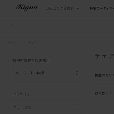
カテゴリから選ぶ
特集
コーディネ
ホーム
チェア
チェ
選択中の絞り込み項目
・キーワード : 4本脚
掲載のない
並べ替え：
ソファ
(7)
チェア
(22)