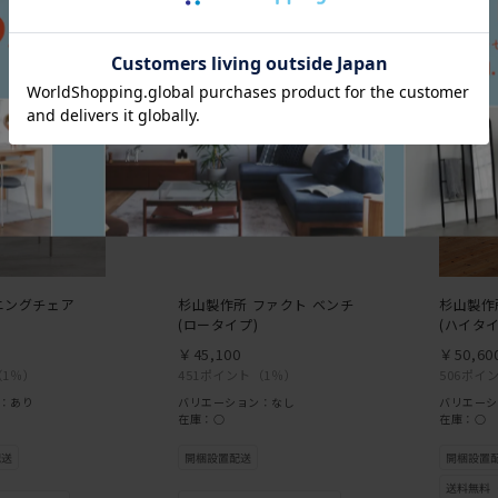
ニングチェア
杉山製作所 ファクト ベンチ
杉山製作
(ロータイプ)
(ハイタイ
￥45,100
￥50,60
（1％）
451ポイント
（1％）
506ポイ
：あり
バリエーション：なし
バリエーシ
在庫：○
在庫：○