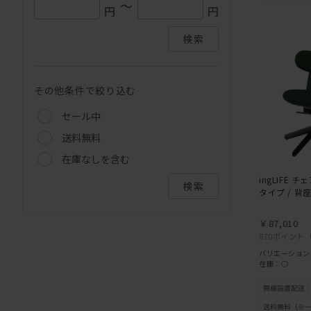
～
円
円
検索
その他条件で絞り込む
セール中
送料無料
在庫なしを含む
ingLIFE 
検索
タイプ / 背
￥87,010
870ポイント
バリエーション
在庫：○