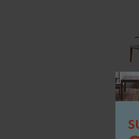
イストク /
カウホーン(
￥86,900
869ポイント
バリエーション
在庫：○