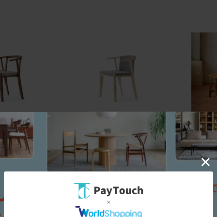
 ブランチチェア
イストク / ブランチチェア カ
ジャルダ
フレームタイプ)
ウホーン(背張りタイプ)
￥93,500
￥10,89
（1％）
935ポイント
（1％）
108ポイ
：あり
バリエーション：あり
バリエーシ
在庫：○
在庫：○