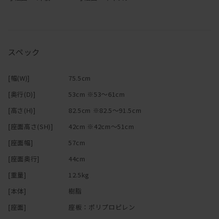
スペック
[幅(W)]
75.5cm
[奥行(D)]
53cm ※53～61cm
[高さ(H)]
82.5cm ※82.5～91.5cm
[座面高さ(SH)]
42cm ※42cm～51cm
[座面幅]
57cm
[座面奥行]
44cm
[重量]
12.5kg
[本体]
樹脂
[座面]
座板：ポリプロピレン