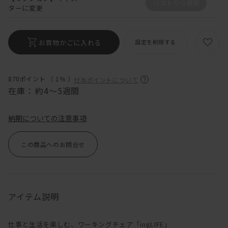
リストから選択
ターに変更
お買物かごに入れる
設定を削除する
870ポイント （
1％
）
付与ポイントについて
在庫：
約4～5週間
納期についての注意事項
この商品へのお問合せ
アイテム説明
仕事と生活を楽しむ、ワーキングチェア「ingLIFE」