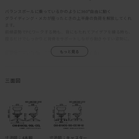
バランスボールに乗っているかのように360°自由に動く
グライディング・メカが座ったときの上半身の負荷を解放してくれ
ます。
前傾姿勢でPCワークする時も、背にもたれてアイデアを練る時も、
座るだけでしっかりと背骨をサポートしながら動きやすい姿勢に。
座面幅が広いため、グライディングの動きとともに
自由な座り方を受け止めてくれます。
なんといっても、リビングに調和する優しいフォルムと素材感がポ
イント。
三面図
ワーキングチェアはお洒落さを諦めるものが多いですが、
「ingLIFE」はダイニングテーブルと合わせても、違和感がないほど
です。
4本脚がさらにワーキングチェアらしさを無くしてくれます。
もちろんキャスタータイプのご用意も。
キャスターはカーペット用とフローリング用がございます。
寸法図：4本脚
寸法図：キャスター