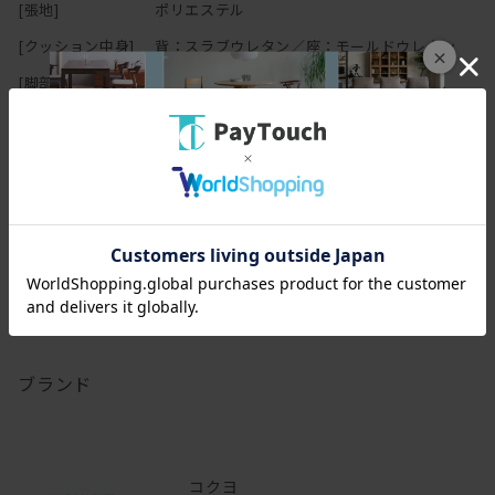
[張地]
ポリエステル
[クッション中身]
背：スラブウレタン／座：モールドウレタン
×
[脚部]
強化ナイロン
[背面]
背板：ポリプロピレン
[機能]
ガス圧昇降式／グライディング・メカ／3Dポス
チャーサポートシート／グライディング固定機
能なし
[その他仕様]
座面クッションあり
アームレス
張地選択可
昇降式
布
脚選択可
ブランド
コクヨ