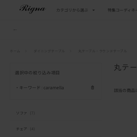
カテゴリから選ぶ
特集
コーディネ
ホーム
ダイニングテーブル
丸テーブル・ラウンドテーブル
丸テ
選択中の絞り込み項目
・キーワード : caramella
該当の商品
ソファ
(7)
チェア
(4)