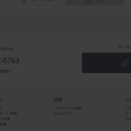
メール
い合わせ
2-0763
（土日定休）
ツ
店舗
ご
s
リグナテラス東京
ご
ネート実例
FUGGICOSI
よ
ア特集
お
映画