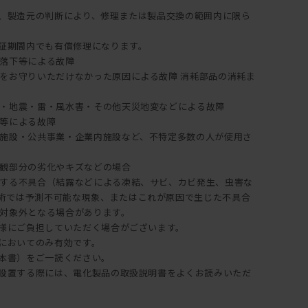
。
証は、製造元の判断により、修理または製品交換の範囲内に限ら
保証期間内でも有償修理になります。
落下等による故障
をお守りいただけなかった原因による故障 消耗部品の消耗ま
・地震・雷・風水害・その他天災地変などによる故障
等による故障
施設・公共事業・企業内施設など、不特定多数の人が使用さ
観部分の劣化やキズなどの場合
する不具合（結露などによる凍結、サビ、カビ発生、虫害な
術では予測不可能な現象、またはこれが原因で生じた不具合
対象外となる場合があります。
客様にご負担していただく場合がございます。
内においてのみ有効です。
（本書）をご一読ください。
納・設置する際には、電化製品の取扱説明書をよくお読みいただ
。