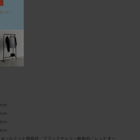
ついて】
大半は無垢材の保護としてオイルを塗布することで、木本来
や質感を生かした仕上げとなっております。
ため、直射日光による日焼けをしやすく、 傷・水分によるシ
リットと言えます。しかし傷やシミ等は、使い込んでいく中で
ます。
十分ですが、定期的にオイルを上塗りするメンテナンスを行
0cm
や濃くなります。同時に傷やシミは目立ちにくくもなります。
6cm
2cm
ンテナンスキッド（ドイツ・リボス社製）を使用して、ご自
2cm
てオイルメンテナンスを行うことで、時間の経過とともに深い
ウォールナット無垢材／ブラックチェリー無垢材／レッドオー