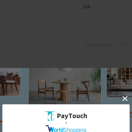
木部は、マスターウォール
注意
お手入れをして頂ければ一
その他モアレスシリーズは
こちら
【無垢の家具について】
無垢の木は家具になっても
す。
そのため、ご使用になる環
温度や湿度の急激な変化の
ます。
三面図
エアコンの吹き出し口の近
また、高温・多湿の部屋で
すので、部屋の換気を十分
直接硬いものや濡れたもの
でご注意下さい。