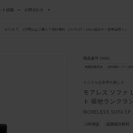
ート
店舗
お問合わせ
8/31まで 2万円以上ご購入で送料無料
LINE新規追加でクーポンプレゼント
（OUTLET・SALE品ほか一部商品除く）
商品番号 10055
ミニマルな世界の美しさ
モアレス ソファ 
ト 張地ランクラン
MORELESS SOFA 1P
3年保証
設置組立無料