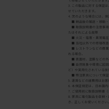
で修理させていただきます
3. この製品に対する保
せていただきます。
4. 次のような場合には、
■ 納品後の輸送・移動・
■ 取扱説明書の注意事項
たはそれによる故障
■ 火災・塩害・異常電圧
■ 当社以外での修理改造
■ レストランなどの商業
れる場合。
■ 表面材、塗膜などの外
■ 自然現象や環境に起因
ど）や実用化されている技
■ 特注家具について保証
5. 運賃などの諸費用はお
6. 本保証規定は、日本国
7. ご使用前に取扱説明書
8. 家具に電化製品を収
き、正しくお使いください