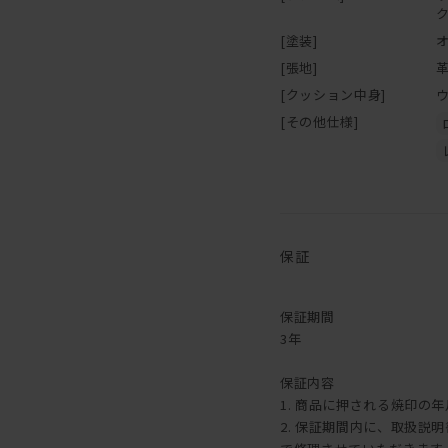
味わいを楽しむことができ
メンテナンスキットのご購
[塗装]
こちら
[張地]
[クッション中身]
【ご注意】ウレタン塗装・
[その他仕様]
保証
保証期間
3年
保証内容
1. 商品に押される焼印の
2. 保証期間内に、取扱