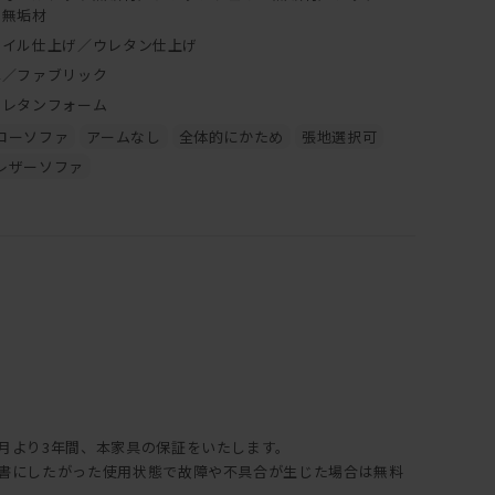
ク無垢材
ます。
入は
オイル仕上げ／ウレタン仕上げ
革／ファブリック
ウレタンフォーム
突板の製品にはご使用できません。
ローソファ
アームなし
全体的にかため
張地選択可
レザーソファ
年月より3年間、本家具の保証をいたします。
説明書にしたがった使用状態で故障や不具合が生じた場合は無料