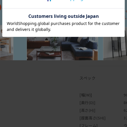
【オイル仕上げの家具に
取り付け説明書
マスターウォールの家具の
がもつ自然に近い 風合い
木の表面に塗膜を作らない
スペック
ミがつきやすいことがデメ
の風合い・味わいとも言え
普段のお手入れは乾拭きで
[幅(W)]
9
えば、木に艶が戻り色はや
[奥行(D)]
8
[高さ(H)]
6
オイル塗装は、別売りのメ
[座面高さ(SH)]
3
身で行うことが可能です。
1年に1回程度を目安とし
[フレーム]