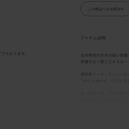
この商品へのお問合せ
アイテム説明
イプとなります。
日本特有の天井の低い部屋
部屋を広く感じさせるロー
建築家ミース・ファン・デ
"less is more"（
長く使える物。それは流行
そんなソファはいかがでし
細部へのこだわりが感じら
【MORE LESS】とい