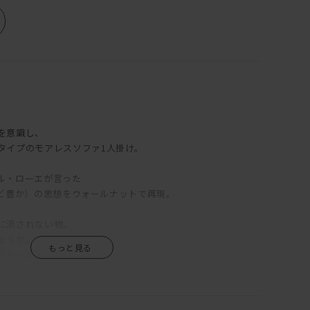
を意識し、
タイプのモアレスソファ1人掛け。
ル・ローエが言った
少ないほど豊か）の思想をウォールナットで再現。
に流されない物。
ょうか。
れる一品です。
うデザインコンセプトをぜひ肌で感じてみてください。