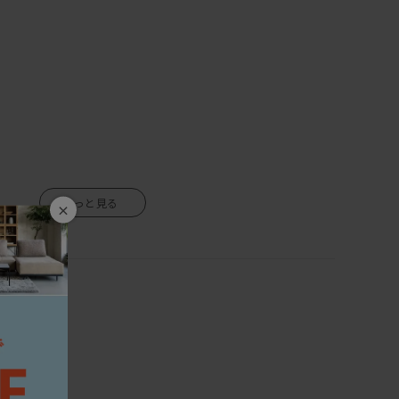
 オリジナルメンテナンスキットで、
生付き合える家具です。
×
生きているので、湿気を吸ったり吐いたりし、伸び縮みをしま
境や気候によって、反りや割れが生じる場合がありますので、
ない場所、乾燥する季節には加湿器などの使用をおすすめし
くや直射日光も同様に避けて下さい。
のご使用は、カビ・ダニが発生し健康を害する原因になりま
にして下さい。
、熱をもったものを置くと、シミや変色の原因になりますの