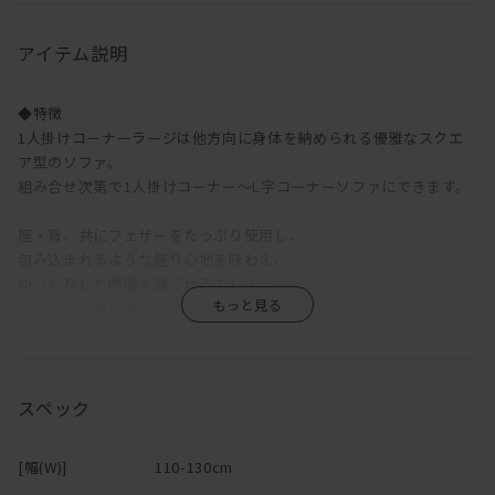
アイテム説明
◆特徴
1人掛けコーナーラージは他方向に身体を納められる優雅なスクエ
ア型のソファ。
組み合せ次第で1人掛けコーナー～L字コーナーソファにできます。
座・背、共にフェザーをたっぷり使用し、
包み込まれるような座り心地を味わえ、
ゆったりした時間を過ごせるでしょう。
一つ一つ四角形のシンプルなフォルムは、
はっきりした輪郭の出るつまみステッチにより、
個性のあるスタイルに仕上がっています。
空間をより上質な見せ場へと変貌させる、そんな心地よい居場所。
スペック
◆構造
フルカバーリング仕様のQUATTは、ご自宅でも簡易的なメンテナン
[幅(W)]
110-130cm
スが容易に行えます。