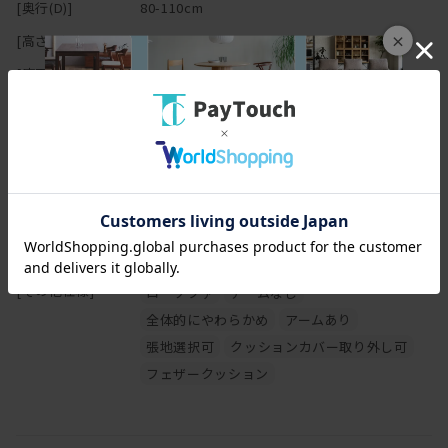
またクッションも取り外し可能な為、
[奥行(D)]
80-110cm
クッション材が劣化や損傷してしまった場合にも、
×
[高さ(H)]
75cm
クッション1個単位からリーズナブルに交換できます。
ソファを形作る木枠やバネはかなりの強度を持ち、
[座面高さ(SH)]
38cm
国内加工された羽毛は、安心なJIS基準をクリアした高品質な羽毛を
[フレーム]
Sバネ
使用しています。
[座面]
フェザー 50％ + ポリエステル綿 50% + 中密度
ウレタン
◆座り心地
フェザーとポリエステル綿のコシのある弾力を感じる座面と、
[脚部]
プラスチック脚
じんわり身体に馴染む背クッションは、
[背面]
フェザー100％
姿勢を安定させ、長時間座り続けることの疲れを感じさせにくく、
作られています。
[カバー]
カバーリング仕様
土台となる本体には、Sバネとウェービングテープを重ね、
[その他仕様]
高い耐久性を備えると同時に、
ローソファ
アームなし
クッションの弾力をより感じさせやすく反発力が備わっています。
全体的にやわらかめ
アームあり
張地選択可
クッションカバー取り外し可
◆作り手からのメッセージ
フェザークッション
ソファは、腰を降ろし、膝を曲げ、姿勢よく座るだけではありませ
ん。
あぐらをかいたり、足を伸ばして座ってたり、
寝転んだり、自由な姿勢で伸び伸び過ごしてもらいたい。