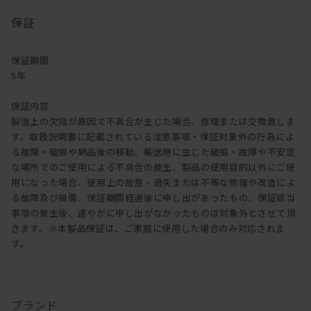
なんといってもソファQUATTの特徴は、
保証
コーナーラージサイズの座面幅950mmもある大型のサイズです。
背と肘にあるクッションに包まれ、至福な座り心地を堪能できま
す。
保証期間
まさにソファの上から動きたくなくなる程、
5年
快適なソファライフを楽しんでいただけるでしょう。
保証内容
セットでのご購入は
製造上の欠陥が原因で不具合が生じた場合、修理または交換致しま
こちら
す。取扱説明書に記載されている注意事項・保証対象外の行為によ
る故障・破損や納品後の移動、輸送時に生じた破損・故障や不安定
な場所でのご使用による不具合の発生、製品の使用目的以外にご使
用になった場合、使用上の故意・過失または不等な修理や改造によ
る故障及び損傷、保証期間経過後に申し出があったもの、保証該当
事項の発生後、速やかに申し出がなかったものは対象外とさせて頂
きます。※本製品保証は、ご家庭に使用した場合のみ対応されま
す。
ブランド