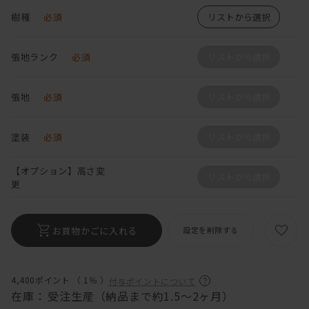
樹種
必須
リストから選択
張地ランク
必須
リストから選択
張地
必須
リストから選択
塗装
必須
リストから選択
【オプション】高さ変
リストから選択
更
お買物かごに入れる
設定を削除する
4,400ポイント （
1％
）
付与ポイントについて
在庫：
受注生産（納品まで約1.5～2ヶ月）