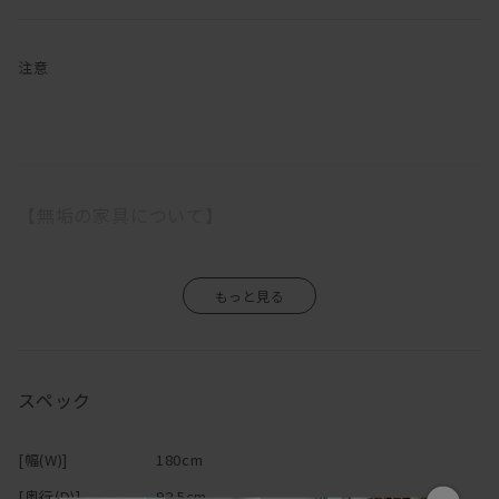
す。
奥行の広い座面とフェザー入りのふっくらした背クッションでゆっ
たりと座ることができるので、「やっぱりソファはリラックスでき
注意
なきゃ！」という方にはピッタリです。
「汚れが心配」という方もご安心を。
ファブリックの張地をお選びいただくと、カバーは外してクリーニ
ングができるカバーリングタイプです。
【無垢の家具について】
木部は、マスターウォール オリジナルメンテナンスキットでお手入
れをして頂ければ、一生付き合える家具です。
日本伝統の意地をかけて純日本製を守り抜き見事に完成したこのソ
無垢の木は家具になっても生きているので、湿気を吸ったり吐いた
ファは、100年後のアンティークという言葉に相応しい家具です。
りし、伸び縮みをします。
一生モノのソファをお探しの方にはうってつけのアイテムです。
そのため、ご使用になる環境や気候によって、反りや割れが生じる
場合がありますので、温度や湿度の急激な変化のない場所、乾燥す
座り心地、実用性、センスのどれをとっても一流のDANISH（デニ
スペック
る季節には加湿器などの使用をおすすめします。
ッシュ）ソファ。
エアコンの吹き出し口の近くや直射日光も同様に避けて下さい。
自信を持っておすすめいたします。
また、高温・多湿の部屋でのご使用は、カビ・ダニが発生し健康を
[幅(W)]
180cm
害する原因になりますので、部屋の換気を十分にして下さい。
デニッシュシリーズは
こちら
から
直接硬いものや濡れたもの、熱をもったものを置くと、シミや変色
[奥行(D)]
92.5cm