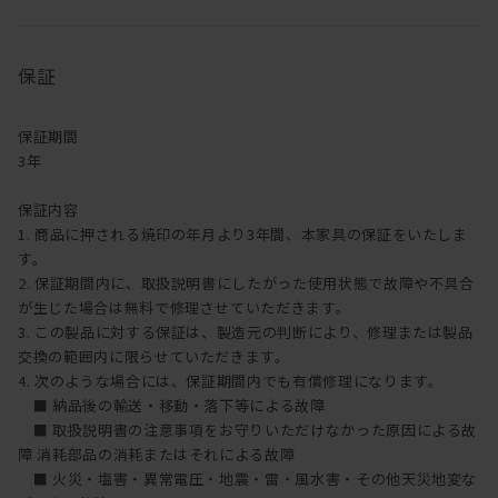
オイル塗装は、別売りのメンテナンスキッド（ドイツ・リボス社
製）を使用して、ご自身で行うことが可能です。
1年に1回程度を目安としてオイルメンテナンスを行うことで、時間
保証
の経過とともに深い味わいを楽しむことができます。
メンテナンスキットのご購入は
こちら
【ご注意】ウレタン塗装・突板の製品にはご使用できません。
保証期間
3年
保証内容
1. 商品に押される焼印の年月より3年間、本家具の保証をいたしま
す。
2. 保証期間内に、取扱説明書にしたがった使用状態で故障や不具合
が生じた場合は無料で修理させていただきます。
3. この製品に対する保証は、製造元の判断により、修理または製品
交換の範囲内に限らせていただきます。
4. 次のような場合には、保証期間内でも有償修理になります。
■ 納品後の輸送・移動・落下等による故障
■ 取扱説明書の注意事項をお守りいただけなかった原因による故
障 消耗部品の消耗またはそれによる故障
■ 火災・塩害・異常電圧・地震・雷・風水害・その他天災地変な