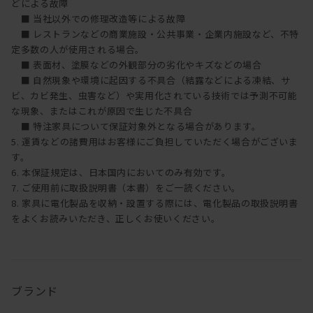
どによる故障
■ 当社以外での修理改造等による故障
■ レストランなどの商業施設・公共事業・企業内施設など、不特
定多数の人が使用される場合。
■ 表面材、塗膜などの外観部分の劣化やキズなどの場合
■ 自然現象や環境に起因する不具合（結露などによる凍結、サ
ビ、カビ発生、虫害など）や実用化されている技術では予測不可能
な現象、またはこれが原因で生じた不具合
■ 特注家具について保証対象外となる場合があります。
5. 運賃などの諸費用はお客様にご負担していただく場合がございま
す。
6. 本保証規定は、日本国内においてのみ有効です。
7. ご使用前に取扱説明書（本書）をご一読ください。
8. 家具に電化製品を収納・設置する際には、電化製品の取扱説明書
をよくお読みいただき、正しくお使いください。
ブランド