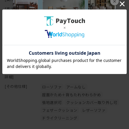
×
の原因になりますのでご注意下さい。
[高さ(H)]
67cm
[座面高さ(SH)]
30cm
[フレーム]
無垢材、集成無垢材（ソリッドサーフェス）
【オイル仕上げの家具について】
[塗装]
フレーム：オイル仕上げ
[張地]
ファブリックまたはレザー（牛革）
[クッション中身]
背クッション : ポリエステル綿,フェザー／座面
マスターウォールの家具の大半は無垢材の保護としてオイルを塗布
: ウレタンフォーム
することで、木本来がもつ自然に近い 風合いや質感を生かした仕上
[その他スペック
床板 : 木枠.ウェービングテープ
げとなっております。
詳細]
木の表面に塗膜を作らないため、直射日光による日焼けをしやす
く、 傷・水分によるシミがつきやすいことがデメリットと言えま
[その他仕様]
ローソファ
アームなし
す。しかし傷やシミ等は、使い込んでいく中での風合い・味わいと
座面かため＋背もたれやわらかめ
も言えます。
張地選択可
クッションカバー取り外し可
普段のお手入れは乾拭きで十分ですが、定期的にオイルを上塗りす
るメンテナンスを行えば、木に艶が戻り色はやや濃くなります。同
フェザークッション
レザーソファ
時に傷やシミは目立ちにくくもなります。
ドライクリーニング