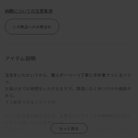
納期についての注意事項
この商品へのお問合せ
アイテム説明
注文をいただいてから、職人が一つ一つ丁寧に手作業でつくるソフ
ァ。
お届けまでお時間をいただきますが、間違いなく待つだけの価値が
ある。
そう断言できるソファです。
シンプルな見た目ながらも、上質なファブリックや無垢材などのこ
だわりが感じられる見事な一品。
座面が低いロータイプのソファは床に近い生活に馴染みのある日本
人との相性が良く、圧迫感の少ない落ち着いた空間をつくりだしま