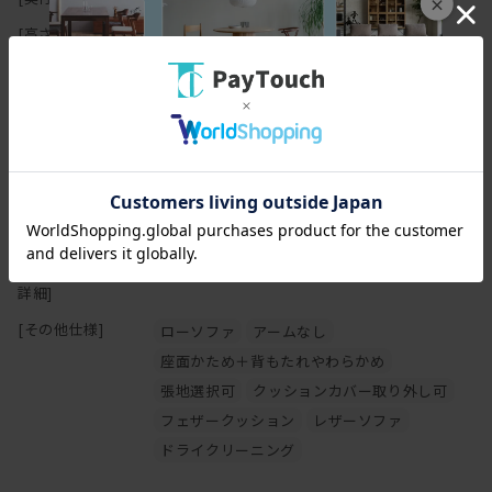
×
の原因になりますのでご注意下さい。
[高さ(H)]
67cm
[座面高さ(SH)]
30cm
[フレーム]
無垢材、集成無垢材（ソリッドサーフェス）
【オイル仕上げの家具について】
[塗装]
フレーム：オイル仕上げ
[張地]
ファブリックまたはレザー（牛革）
[クッション中身]
背クッション : ポリエステル綿,フェザー／座面
マスターウォールの家具の大半は無垢材の保護としてオイルを塗布
: ウレタンフォーム
することで、木本来がもつ自然に近い 風合いや質感を生かした仕上
[その他スペック
床板 : 木枠.ウェービングテープ
げとなっております。
詳細]
木の表面に塗膜を作らないため、直射日光による日焼けをしやす
く、 傷・水分によるシミがつきやすいことがデメリットと言えま
[その他仕様]
ローソファ
アームなし
す。しかし傷やシミ等は、使い込んでいく中での風合い・味わいと
座面かため＋背もたれやわらかめ
も言えます。
張地選択可
クッションカバー取り外し可
普段のお手入れは乾拭きで十分ですが、定期的にオイルを上塗りす
るメンテナンスを行えば、木に艶が戻り色はやや濃くなります。同
フェザークッション
レザーソファ
時に傷やシミは目立ちにくくもなります。
ドライクリーニング