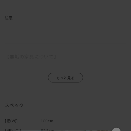
す。
奥行の広い座面とフェザー入りのふっくらした背クッションでゆっ
たりと座ることができるので、「やっぱりソファはリラックスでき
注意
なきゃ！」という方にはピッタリです。
「汚れが心配」という方もご安心を。
ファブリックの張地をお選びいただくと、カバーは外してクリーニ
ングができるカバーリングタイプです。
【無垢の家具について】
木部は、マスターウォール オリジナルメンテナンスキットでお手入
れをして頂ければ、一生付き合える家具です。
日本伝統の意地をかけて純日本製を守り抜き見事に完成したこのソ
無垢の木は家具になっても生きているので、湿気を吸ったり吐いた
ファは、100年後のアンティークという言葉に相応しい家具です。
りし、伸び縮みをします。
一生モノのソファをお探しの方にはうってつけのアイテムです。
そのため、ご使用になる環境や気候によって、反りや割れが生じる
場合がありますので、温度や湿度の急激な変化のない場所、乾燥す
座り心地、実用性、センスのどれをとっても一流のDANISH（デニ
スペック
る季節には加湿器などの使用をおすすめします。
ッシュ）ソファ。
エアコンの吹き出し口の近くや直射日光も同様に避けて下さい。
自信を持っておすすめいたします。
また、高温・多湿の部屋でのご使用は、カビ・ダニが発生し健康を
[幅(W)]
180cm
害する原因になりますので、部屋の換気を十分にして下さい。
デニッシュシリーズは
こちら
から
直接硬いものや濡れたもの、熱をもったものを置くと、シミや変色
[奥行(D)]
92.5cm