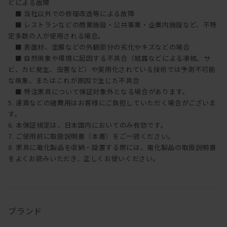
どによる故障
■ 当社以外での修理改造等による故障
■ レストランなどの商業施設・公共事業・企業内施設など、不特
定多数の人が使用される場合。
■ 表面材、塗膜などの外観部分の劣化やキズなどの場合
■ 自然現象や環境に起因する不具合（結露などによる凍結、サ
ビ、カビ発生、虫害など）や実用化されている技術では予測不可能
な現象、またはこれが原因で生じた不具合
■ 特注家具について保証対象外となる場合があります。
5. 運賃などの諸費用はお客様にご負担していただく場合がございま
す。
6. 本保証規定は、日本国内においてのみ有効です。
7. ご使用前に取扱説明書（本書）をご一読ください。
8. 家具に電化製品を収納・設置する際には、電化製品の取扱説明書
をよくお読みいただき、正しくお使いください。
ブランド