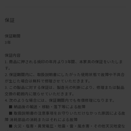
オイル塗装は、別売りのメンテナンスキッド（ドイツ・リボス社
製）を使用して、ご自身で行うことが可能です。
1年に1回程度を目安としてオイルメンテナンスを行うことで、時間
保証
の経過とともに深い味わいを楽しむことができます。
メンテナンスキットのご購入は
こちら
【ご注意】ウレタン塗装・突板の製品にはご使用できません。
保証期間
3年
保証内容
1. 商品に押される焼印の年月より3年間、本家具の保証をいたしま
す。
2. 保証期間内に、取扱説明書にしたがった使用状態で故障や不具合
が生じた場合は無料で修理させていただきます。
3. この製品に対する保証は、製造元の判断により、修理または製品
交換の範囲内に限らせていただきます。
4. 次のような場合には、保証期間内でも有償修理になります。
■ 納品後の輸送・移動・落下等による故障
■ 取扱説明書の注意事項をお守りいただけなかった原因による故
障 消耗部品の消耗またはそれによる故障
■ 火災・塩害・異常電圧・地震・雷・風水害・その他天災地変な