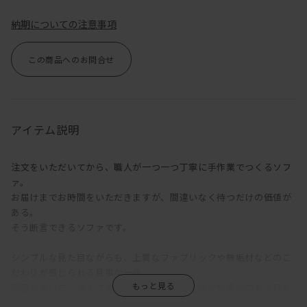
納期についての注意事項
この商品へのお問合せ
アイテム説明
注文をいただいてから、職人が一つ一つ丁寧に手作業でつくるソフ
ァ。
お届けまでお時間をいただきますが、間違いなく待つだけの価値が
ある。
そう断言できるソファです。
シンプルな見た目ながらも、上質なファブリックや無垢材などのこ
だわりが感じられる見事な一品。
座面が低いロータイプのソファは床に近い生活に馴染みのある日本
人との相性が良く、圧迫感の少ない落ち着いた空間をつくりだしま