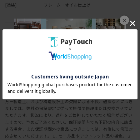
メージなどの予防になりますので
[塗装]
フレーム：オイル仕上げ
是非ご購入後も、末永く気遣ってあげてください。
×
保証
保証期間
3年
保証内容
ヒラシマでは家具を安心してご使用いただけますよう、工場出荷日
より3年間の製品保証を致します。また製品に付属する照明やコン
セントなどの電気用品に関しましては、1年間の保証を致します。
万一製造上、および構造設計上の欠陥による不良、破損などにつき
ましては、弊社の保証規定に従って無償で修理または交換させてい
ただきます。状況により、送料をご負担していただく場合がござい
ますので、予めご了承ください。保証期間内でも下記の内容に該当
する場合、また保証期間外の商品につきましては、有償にて修理対
応させていただきます。 1 . セール品やアウトレット品の場合。 2 .