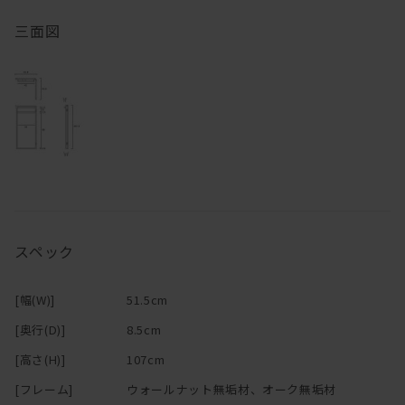
また角がフックのようになっていて、鞄やストールなどもかけられ
無垢材ならではの風合いや経年変化が商品の魅力の一つですので、
三面図
ます。
サイズもコンパクトで、高さも低くなっているので、圧迫感がな
その味わいをお楽しみいただきながら、末永くご愛用いただけます
く、
と幸いです。
ワンルームなどにもオススメです。
天然の素材ならではの風合いを大事にするために
※「節少なめ」のご注文につきましては、別途お見積りにて承って
節のあるウォールナット無垢材を使用しております。
おります。
ご希望の場合は
お問い合わせ
ください。
世界にひとつだけの表情をもった天板は
使い込めば使い込むほでに、いい顔になっていきます。
スペック
しかしながら同時に無垢材は、
使用環境（直射日光に長時間当たる場所や空調による乾燥及び高温
など）によって
[幅(W)]
51.5cm
木材の割れや反りが生じる場合もございます。
[奥行(D)]
8.5cm
通常のお手入れは柔らかい布でから拭きするだけで充分なのです
[高さ(H)]
107cm
が、
[フレーム]
ウォールナット無垢材、オーク無垢材
季節の変わり目などにオイルメンテナンスをして頂けると上記のダ