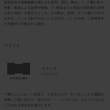
直射日光や空調器機の熱による変色、変形、割れ。 3 . ご購入後の
移動、輸送による故障や破損。 4 . 商品または部品の経年変化(使用
に伴う消耗、木部のささくれ、ひび割れ、変色。ネジの緩みや釘の
の浮き、シートの剥がれなどによる劣化。) 5 . その他、ご使用条件
が不適切と判断される場合。
ブランド
ヒラシマ
HIRASHIMA
一瞬だとしても、一目見て ときめいたり わくわくしたり空間を
想像して楽しめたり 和んだり・・・ヒラシマは、少しでもそんな
心になれる家具をお届けします。