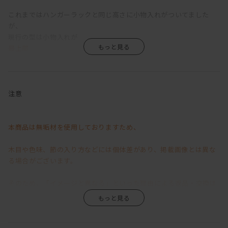
これまではハンガーラックと同じ高さに小物入れがついてました
が、
現行の型は小物入れが
最上部
に移動して、元あった高さにハンガーラックを追加。
ハンガーラックが2つになっております。
注意
============================================
「SPAGO」とはイタリア語で「紐」 の意味です。
本商品は無垢材を使用しておりますため、
伝統技術の紐蝶番と高いデザイン性を融合させたシリーズになりま
す。
木目や色味、節の入り方などには個体差があり、掲載画像とは異な
モダンな空間やトラディショナルな空間、対照的などちらにも絶妙
る場合がございます。
に合います
そのため、「イメージと異なる」といった理由による返品・交換は
こちらのハンガーラックは機能性も抜群です。
小物入れもついており、カギやアクセサリー、小銭など
お受けいたしかねますので、あらかじめご了承くださいますようお
バラバラとしてしまうものもこのハンガーラックで
願い申し上げます。
一つにまとめておくことができます。