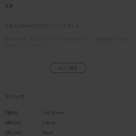
減っていく二人の会話・・・
注意
そんな危機を救うかもしれない（？！）カウンターソファ。
本商品は無垢材を使用しておりますため、
ソファの後ろにテーブルが合体したようなこのソファで過ごす時間
は、
木目や色味、節の入り方などには個体差があり、掲載画像とは異な
お互い別々のことをしていても、なんとなく一緒にいる感じがす
る場合がございます。
る。
わざわざ呼んだりするのは、面倒で
そのため、「イメージと異なる」といった理由による返品・交換は
「まぁいっか」と思ったり、照れくさかったりするけど、
すぐそこにいるから、「ちょっとこれどう思う？」「一杯呑まな
お受けいたしかねますので、あらかじめご了承くださいますようお
い？」
願い申し上げます。
なんて声もかけやすい。
スペック
カウンター＋ソファでリビングダイニングを兼用できちゃうから、
無垢材ならではの風合いや経年変化が商品の魅力の一つですので、
大きなダイニングテーブルが置けない間取りでも、空間を広く使え
[幅(W)]
147-210cm
ます！
その味わいをお楽しみいただきながら、末永くご愛用いただけます
[奥行(D)]
126cm
テレビを見ながらパソコンや作業ができるのも嬉しい！
と幸いです。
ソファに2人ゆっくり座ってお酒を飲むときは、
[高さ(H)]
75cm