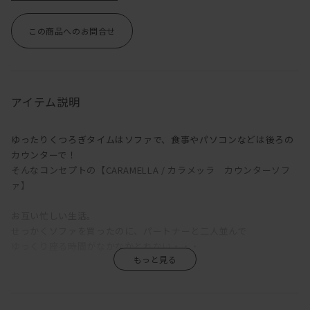
この商品へのお問合せ
アイテム説明
ゆったりくつろぎタイムはソファで、食事やパソコンなどは後ろの
カウンターで！
そんなコンセプトの【CARAMELLA / カラメッラ カウンターソフ
ァ】
お互い忙しい生活。
せっかくソファを買ったのに、パートナーと二人並んで
ゆっくり座る時間がなかなかとれない・・・
かたやソファでゴロゴロ。
かたやダイニングでカタカタ。