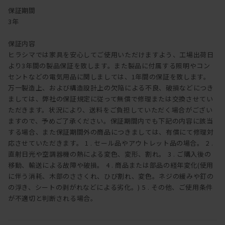
保証期間
3年
保証内容
ヒラシマでは家具を安心してご使用いただけますよう、工場出荷日
より3年間の製品保証を致します。また製品に付属する照明やコン
セントなどの電気用品に関しましては、1年間の保証を致します。
万一製造上、および構造設計上の欠陥による不良、破損などにつき
ましては、弊社の保証規定に従って無償で修理または交換させてい
ただきます。状況により、送料をご負担していただく場合がござい
ますので、予めご了承ください。保証期間内でも下記の内容に該当
する場合、また保証期間外の商品につきましては、有償にて修理対
応させていただきます。 1 . セール品やアウトレット品の場合。 2 .
直射日光や空調器機の熱による変色、変形、割れ。 3 . ご購入後の
移動、輸送による故障や破損。 4 . 商品または部品の経年変化(使用
に伴う消耗、木部のささくれ、ひび割れ、変色。ネジの緩みや釘の
の浮き、シートの剥がれなどによる劣化。) 5 . その他、ご使用条件
が不適切と判断される場合。