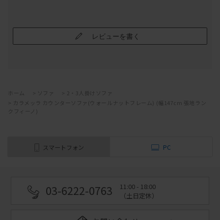
レビューを書く
ホーム
>
ソファ
>
2・3人掛けソファ
>
カラメッラ カウンターソファ(ウォールナットフレーム) (幅147cm 張地ラン
クフィーノ)
スマートフォン
PC
11:00 - 18:00
03-6222-0763
（土日定休）