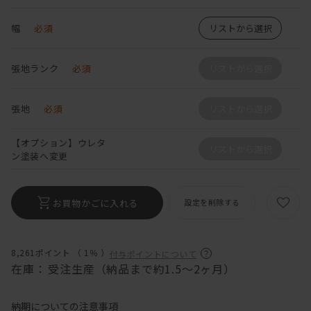
幅
必須
リストから選択
張地ランク
必須
リストから選択
張地
必須
リストから選択
【オプション】ウレタ
リストから選択
ン塗装へ変更
お買物かごに入れる
設定を削除する
8,261ポイント （
1％
）
付与ポイントについて
在庫：
受注生産（納品まで約1.5～2ヶ月）
納期についての注意事項