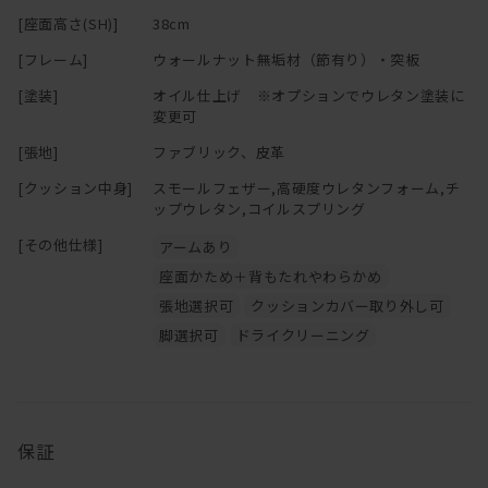
カウンターがボトルやおつまみ置きになるし、
[座面高さ(SH)]
38cm
ホームパーティーのときは料理を大皿で並べても。。。。
※「節少なめ」のご注文につきましては、別途お見積りにて承って
おります。
[フレーム]
ウォールナット無垢材（節有り）・突板
もちろん搬入・搬出時はカウンター部分を取り外すことが可能で
ご希望の場合は
お問い合わせ
ください。
[塗装]
オイル仕上げ ※オプションでウレタン塗装に
す。
変更可
まあそれでも無垢材を贅沢に使用しているので、軽くはありません
[張地]
ファブリック、皮革
が・・・
[クッション中身]
スモールフェザー,高硬度ウレタンフォーム,チ
クッションは取り外しの出来るカバーリングタイプなのでドライク
ップウレタン,コイルスプリング
リーニングが可能です。
[その他仕様]
アームあり
ソファと一緒に替えカバーもお求め頂けますので、
季節ごとに違った色でお楽しみ頂くのもお薦めです！
座面かため＋背もたれやわらかめ
張地選択可
クッションカバー取り外し可
脚選択可
ドライクリーニング
保証