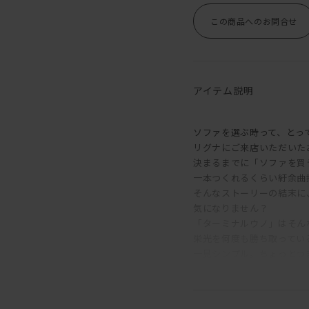
この商品へのお問合せ
アイテム説明
ソファを選ぶ時って、とっ
リグナにご来店いただいた
決まるまでに「ソファを買
一本つくれるくらい紆余曲
そんなストーリーの結末に
気になりません？
「ターミナルウノ」はそん
栄光を何度も勝ち取ってい
一見シンプル。ちょっとつ
しかしながら、最後に選ば
意外とシンプルなものが多
地味でインテリっぽいキャ