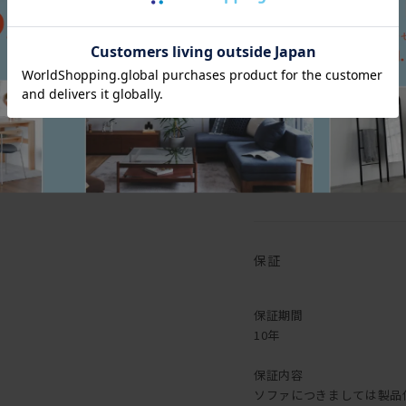
[座面高さ(SH)]
3
重視する方がなかなか多い
サイズバリエーションも豊
[脚の高さ]
1
張地もすごくすごくすごく
[本体]
デザインは前述の通りすこ
[脚部]
ソファだけ買い換えるって
[その他仕様]
・・・もうあれですね。選
皆さん、お引っ越しの際は
意外とお値段も高くありま
クッションは
こちら
からご購入いただけます！
保証
保証期間
10年
保証内容
ソファにつきましては製品