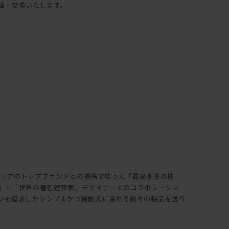
理・交換いたします。
イタリアのトップブランドとの提携で培った「最高水準の技
」・「世界の著名建築家、デザイナーとのコラボレーショ
ンを追求したシンプルかつ機能美に溢れる数々の製品を送り