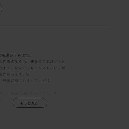
ても迷いますよね。
お客様の多くも、最後にこれだ！！と
うまで」なんてショートストーリーが
折があります。笑
、最後に選ばれるソファとは。
な、「最後に選ばれるソファ」の
るツワモノです。
まんないくらいシンプルです。
れるソファというのは
いんです。
ラが実はめちゃくちゃボクシングと