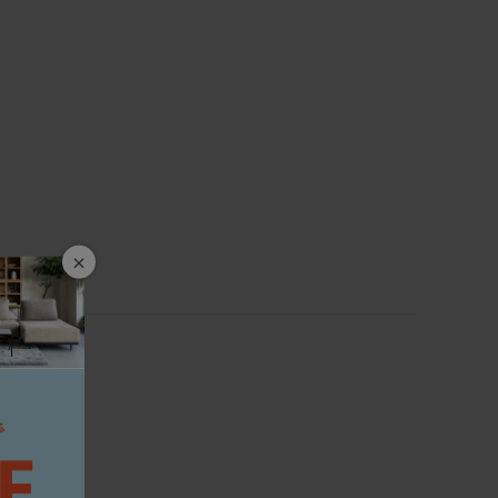
いパターンのやつですね。ギャップです。
たりと腰掛けることができます。
をどけると、デイベッドとして使えるくらい。
ができます。
体勢でいると筋肉が疲れてくるそうで、
座りなおしたりしています。
えられるというのは大変重要なのです。
ませんが、実はフルカバーリング！！
ろん、ご自宅の洗濯機で洗える
×
もあります！細かいところだと思うでしょう？
ファでも、簡単に取り替えられない本体に
大変面倒な事態になります。
て張り直してもらわなくてはいけません。
かります。
なら、どこにこぼしても大丈夫です。
圧が分散され安定した座り心地と、
63-183cm
フソファ・・！！
2cm
ストの脚部は、ルンバ通ります。
0cm
条件をソファ選びで