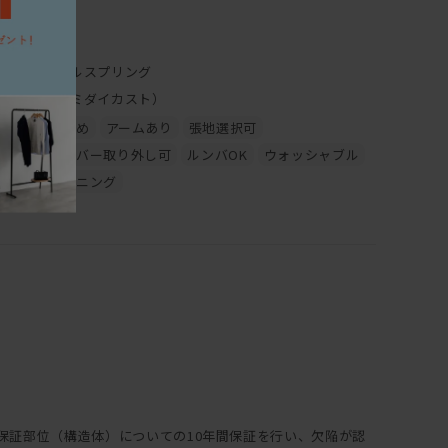
9cm
のですが、通りますルンバ。通ルンバ。
富です。L字型じゃなく両肘タイプもございます。
5cm
沢山あります。
ポケットコイルスプリング
ぶるシンプルなので、
金属脚（アルミダイカスト）
場合も他の家具と合わせやすい！
全体的にかため
アームあり
張地選択可
ばない理由がない。
ぜひご検討下さい。
クッションカバー取り外し可
ルンバOK
ウォッシャブル
せん。コスパ最強です。
ドライクリーニング
保証部位（構造体）についての10年間保証を行い、欠陥が認