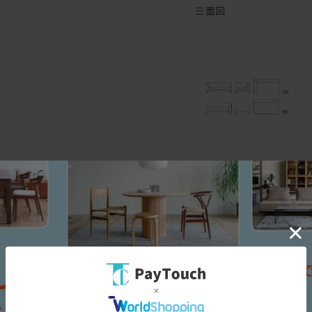
か空手とかに長けていて強
三面図
このターミナルウノ、
まず座面が広く、深くゆっ
オプションの背クッション
様々な姿勢でくつろぐこと
人間は20-30分程度同じ
無意識に体勢を変えたり、
だから、座り方を柔軟に変
そしてこの写真ではわかり
ドライクリーニングはもち
ウォッシャブル仕様の張地
でもどんなにかっこいいソ
コーヒーなどをこぼしたら
泣きながら再度工場に戻し
スペック
送料とか修理代とか凄くか
フルカバーリングのこいつ
座面はポケットコイル。体
[幅(W)]
1
耐久性を高めたロングライ
[奥行(D)]
9
軽快感あるアルミダイキャ
[高さ(H)]
7
最近、ルンバが通るという