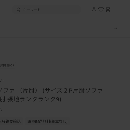
い！
ソファ （片肘） (サイズ２P片肘ソファ
肘 張地ランクランク9)
A
入経路要確認
設置配送無料(組立なし)