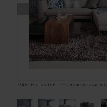
2人掛け右肘 ＋ 3人掛け右肘 ＋ クッション70×3(ランク4) 全長25