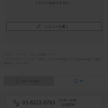
レビューはありません。
レビューを書く
ホーム
>
ソファ
>
2・3人掛けソファ
>
ターミナル ウノ ソファ （片肘） (サイズ３P片肘ソファ 肘の向き座って左肘
張地ランクランク7)
スマートフォン
PC
11:00 - 18:00
03-6222-0763
（土日定休）