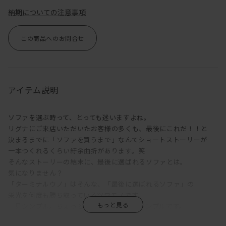
納期についての注意事項
この商品へのお問合せ
アイテム説明
ソファを選ぶ時って、とっても迷いますよね。
リグナにご来店いただいたお客様の多くも、最後にこれだ！！と
決まるまでに「ソファを買うまで」なんてショートストーリーが
一本つくれるくらい紆余曲折があります。笑
そんなストーリーの結末に、最後に選ばれるソファとは。
気になりません？
「ターミナルウノ」はそんな、「最後に選ばれるソファ」の
栄光を何度も勝ち取っているツワモノです。
一見シンプル。ちょっとつまんないくらいシンプルです。
しかしながら、最後に選ばれるソファというのは