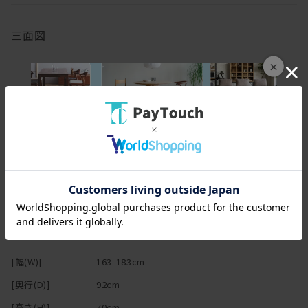
意外とシンプルなものが多いんです。
地味でインテリっぽいキャラが実はめちゃくちゃボクシングと
か空手とかに長けていて強いパターンのやつですね。ギャップで
三面図
す。
×
このターミナルウノ、
まず座面が広く、深くゆったりと腰掛けることができます。
オプションの背クッションをどけると、デイベッドとして使えるく
らい。
様々な姿勢でくつろぐことができます。
人間は20-30分程度同じ体勢でいると筋肉が疲れてくるそうで、
無意識に体勢を変えたり、座りなおしたりしています。
だから、座り方を柔軟に変えられるというのは大変重要なのです。
そしてこの写真ではわかりませんが、実はフルカバーリング！！
ドライクリーニングはもちろん、ご自宅の洗濯機で洗える
スペック
ウォッシャブル仕様の張地もあります！細かいところだと思うでし
ょう？
でもどんなにかっこいいソファでも、簡単に取り替えられない本体
[幅(W)]
163-183cm
に
[奥行(D)]
92cm
コーヒーなどをこぼしたら大変面倒な事態になります。
泣きながら再度工場に戻して張り直してもらわなくてはいけませ
[高さ(H)]
70cm