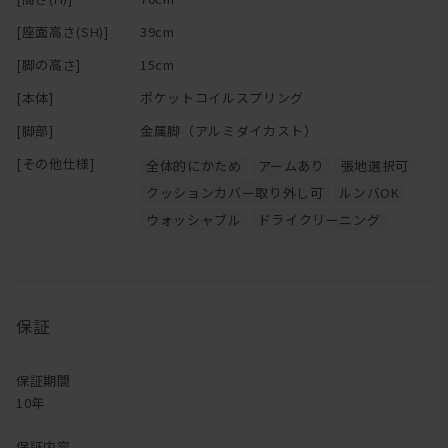
ん。
[座面高さ(SH)]
39cm
送料とか修理代とか凄くかかります。
フルカバーリングのこいつなら、どこにこぼしても大丈夫です。
[脚の高さ]
15cm
座面はポケットコイル。体圧が分散され安定した座り心地と、
[本体]
ポケットコイルスプリング
耐久性を高めたロングライフソファ・・！！
軽快感あるアルミダイキャストの脚部は、ルンバ通ります。
[脚部]
金属脚（アルミダイカスト）
最近、ルンバが通るという条件をソファ選びで
[その他仕様]
全体的にかため
アームあり
張地選択可
重視する方がなかなか多いのですが、通りますルンバ。通ルンバ。
クッションカバー取り外し可
ルンバOK
サイズバリエーションも豊富です。L字型じゃなく両肘タイプもご
ざいます。
ウォッシャブル
ドライクリーニング
張地もすごくすごくすごく沢山あります。
デザインは前述の通りすこぶるシンプルなので、
ソファだけ買い換えるって場合も他の家具と合わせやすい！
・・・もうあれですね。選ばない理由がない。
保証
皆さん、お引っ越しの際はぜひご検討下さい。
意外とお値段も高くありません。コスパ最強です。
保証期間
クッションは
こちら
からご購入いただけます！
10年
保証内容