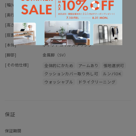
スタイリッシュなアルミダイキャストの脚部は高さが15cm。
[幅(W)]
186-206cm
お掃除ロボットが通ることもできます。
[奥行(D)]
92cm
シンプルなデザインですが、バリエーション豊富な張地の中かお選
[高さ(H)]
70cm
びいただけるので、
お部屋のアクセントにもなり得るソファです。
[座面高さ(SH)]
39cm
またファブリックの張地はフルカーバーリングタイプのためお手入
[本体]
ポケットコイルスプリング
れが簡単なのもうれしいポイント。
替えカバーのお取り扱いもございますので、ご希望の方はお気軽に
[脚部]
金属脚（SV）
お問い合わせ
ください。
[その他仕様]
全体的にかため
アームあり
張地選択可
※本革は張り込みタイプです。カバーリングではないのでお気を付
クッションカバー取り外し可
ルンバOK
けください。
ウォッシャブル
ドライクリーニング
●ターミナル ウノ ソファセットは
こちら
●ターミナル ウノ ソファ オットマンは
こちら
●クッションは
こちら
保証
保証期間