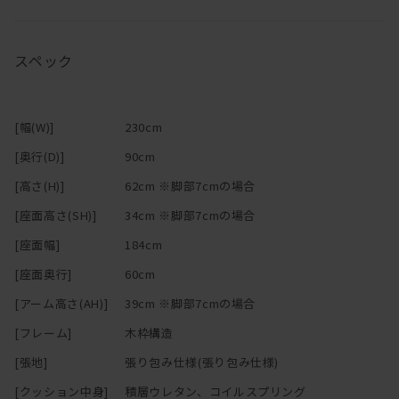
スペック
[幅(W)]
230cm
[奥行(D)]
90cm
[高さ(H)]
62cm ※脚部7cmの場合
[座面高さ(SH)]
34cm ※脚部7cmの場合
[座面幅]
184cm
[座面奥行]
60cm
[アーム高さ(AH)]
39cm ※脚部7cmの場合
[フレーム]
木枠構造
[張地]
張り包み仕様(張り包み仕様)
[クッション中身]
積層ウレタン、コイルスプリング