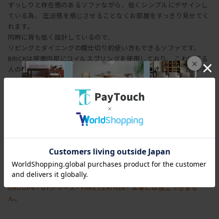
ずっしりと存在感のあるソファながら、低くシンプルにデザインし
ている為、 圧迫感を感じさせることなくお部屋をすっきり見せてく
れます。
同時に背も低く設計しているので、
リビングとダイニングの間仕切り的使い方もできるソファです。
BRICKは座面内部にコイルスプリングを使用しており、 これは座る
×
人の体圧をまんべんなく分散させて受け止める働きがあり柔らかな
座り心地で、なおかつ長く座っていても疲れにくいという特徴があ
ります。
また、肘の高さは、寝そべったとき頭を乗せるのにちょうど良い高
さで、思わずうたた寝したくなることでしょう。
パールトーン加工ができない張地
GROUP2 - FHシリーズ･ GROUP4 - FRシリーズ･ GROUP4 - GXシリ
ーズ
GROUP4 - GYシリーズ･ FAKE LEATHER･ 本革には加工できませ
ん。