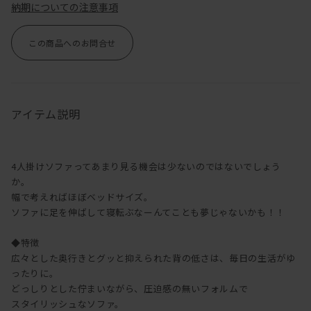
納期についての注意事項
この商品へのお問合せ
アイテム説明
4人掛けソファってあまり見る機会は少ないのではないでしょう
か。
幅で考えればほぼベッドサイズ。
ソファに足を伸ばして寝転ぶなーんてことも夢じゃないかも！！
◆特徴
広々とした奥行きとグッと抑えられた背の低さは、毎日の生活がゆ
ったりに。
どっしりとした佇まいながら、圧迫感の無いフォルムで
スタイリッシュなソファ。