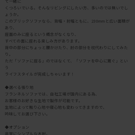
て一緒に
くつろいでいる。そんなリビングにしたい方、多いのでは無いでし
ょうか。
このブリックソファなら、背幅・肘幅ともに、230mmと広い面積が
あり、
座面のみに座るという概念がなくなり、
すべての面に座れる楽しみ方があります。
背中の部分にちょっと腰かけたり、肘の部分を枕代わりにしてみた
り。
ただ「ソファに座る」のではなくて、「ソファを中心に寛ぐ」とい
う
ライフスタイルが完成しちゃいます！
◆選べる張り地
フランネルソファでは、自社工場が国内にある為、
お客様のお好きな生地で製作が可能です。
生地によって触り心地や寝心地も変わってきますので、
吟味してお選び下さい。
◆オプション
非常にシンプルな木肘。