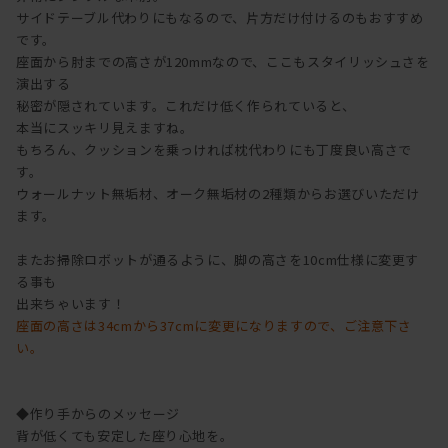
サイドテーブル代わりにもなるので、片方だけ付けるのもおすすめ
です。
座面から肘までの高さが120mmなので、ここもスタイリッシュさを
演出する
秘密が隠されています。これだけ低く作られていると、
本当にスッキリ見えますね。
もちろん、クッションを乗っければ枕代わりにも丁度良い高さで
す。
ウォールナット無垢材、オーク無垢材の2種類からお選びいただけ
ます。
またお掃除ロボットが通るように、脚の高さを10cm仕様に変更す
る事も
出来ちゃいます！
座面の高さは34cmから37cmに変更になりますので、ご注意下さ
い。
◆作り手からのメッセージ
背が低くても安定した座り心地を。