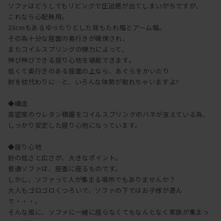
ソファはどうしてもリビングで圧迫感が出てしまいがちですが、
これなら心配無用。
23cmもあるゆったりとした背もたれ幅とアーム幅。
その為十分な座面の奥行きが確保され、
またコイルスプリングの弾力によって、
伸び伸びできる座り心地を堪能できます。
低くて奥行きのある座面の上なら、あぐらをかいたり
肘を枕代わりに…と、いろんな体勢が取れちゃいますよ?
◆構造
高密度のウレタン積層をコイルスプリングのバネが支えている為、
しっかり安定した座り心地になっています。
◆座り心地
肘の低さと広さが、大きなポイント。
普通ソファは、座面に座るものです。
しかし、ソファって人が集まる場所でもありませんか？
大人もゴロゴロくつろいで、ソファの下ではお子様が遊ん
で・・・。
そんな風に、ソファに一緒に座らなくてもなんとなく家族が集まっ