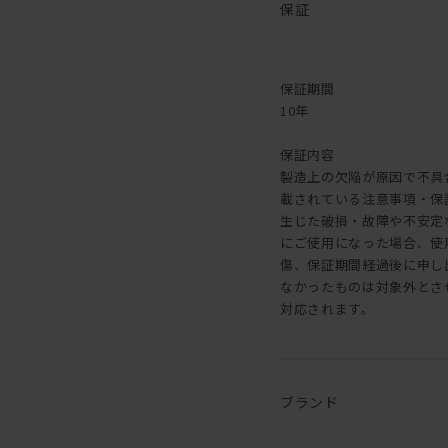
保証
保証期間
10年
保証内容
製造上の欠陥が原因で不具
載されている注意事項・保
生じた破損・故障や不安定
にご使用になった場合、使
傷、保証期間経過後に申し
なかったものは対象外とさ
対応されます。
ブランド