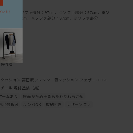
7-291cm
7-194cm ※ソファ部分：97cm、※ソファ部分：97cm、※ソ
ファ部分：97cm、※ソファ部分：97cm、※ソファ部分：
7cm
0cm
5cm
7cm
0cm
木枠構造
布
座クッション:高密度ウレタン 背クッション:フェザー100%
スチール 焼付塗装（黒）
アームあり
座面かため＋背もたれやわらかめ
張地選択可
ルンバOK
収納付き
レザーソファ