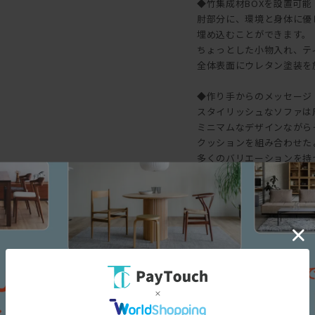
◆竹集成材BOXを設置可能
肘部分に、環境と身体に優し
埋め込むことができます。
ちょっとした小物入れ、テ
全体表面にウレタン塗装を
◆作り手からのメッセージ
スタイリッシュなソファは
ミニマムなデザインながら
クッションを組み合わせた
多くのバリエーションを持
無駄のない美しいフォルム
また竹の集成材のボックス
生活感を控えめに部屋をす
スペック