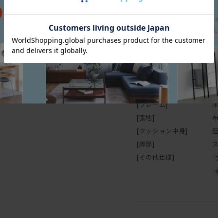
[幅(W)]
9
[奥行(D)]
9
9
[高さ(H)]
5
[座面高さ(SH)]
3
[座面幅]
6
[アーム高さ(AH)]
5
[フレーム]
[張地]
[クッション中身]
[脚部]
[その他仕様]