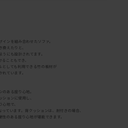
ザインを組み合わせたソファ。
き換えたりと、
ようにも設計されてます。
けることもでき、
ルとしても利用できる竹の板材が
かれています。
シのある座り心地。
ッションに使用し、
り心地で、
なっています。背クッションは、肘付きの場合、
便性のある座り心地が堪能できます。