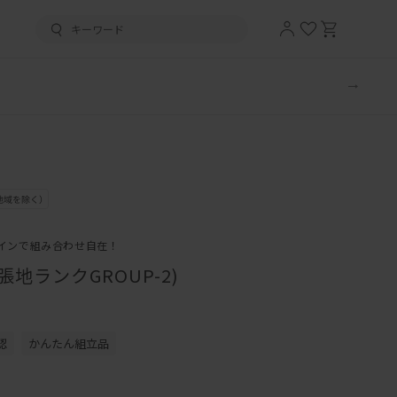
インで組み合わせ自在！
張地ランクGROUP-2)
認
かんたん組立品