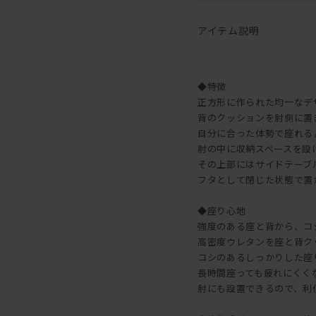
アイテム説明
◆特徴
正方形に作られた均一なデ
背のクッションを肘側に置
自分に合った体勢で座れる
肘の中に収納スペースを設
その上部にはサイドテーブ
フタとして閉じた状態で置
◆座り心地
強度のある座と背から、コ
高密度ウレタンを座と背ク
コシのあるしっかりした座
長時間座っても疲れにくく
肘にも設置できるので、利