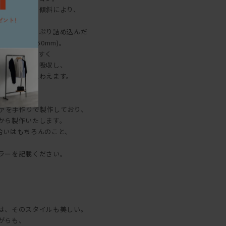
度にかかった傾斜により、
ます。
テル綿をたっぷり詰め込んだ
230mm×650mm)。
身体を預けやすく
重をしっかり吸収し、
座り心地を味わえます。
、ソファを手作りで製作しており、
から製作いたします。
合いはもちろんのこと、
。
ラーを記載ください。
は、そのスタイルも美しい。
がらも、