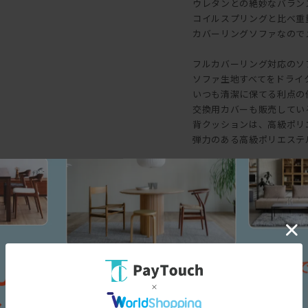
ウレタンとの絶妙なバラン
コイルスプリングと比べ重
カバーリングソファなので
フルカバーリング対応のソ
ソファ生地すべてをドライ
いつも清潔に保てる利点の
交換用カバーも販売してい
背クッションは、高級ポリ
弾力のある高級ポリエステ
たっぷり詰めたポリエステ
ふんわりと支えてくれます
クッションに復元力がある
クッションの型くずれもし
MAROONを支える高さ18
お掃除も楽な、高さのある
ソファ本体に固定されてい
◆座り心地
適度な座面の傾斜と、柔ら