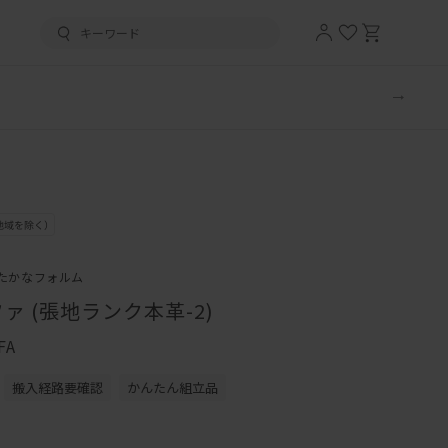
たかなフォルム
ァ (張地ランク本革-2)
FA
搬入経路要確認
かんたん組立品