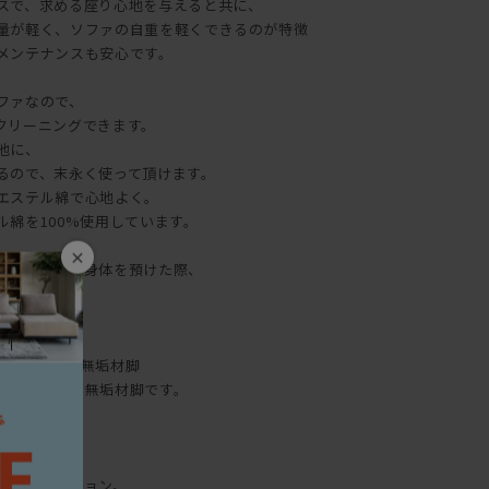
スで、求める座り心地を与えると共に、
量が軽く、ソファの自重を軽くできるのが特徴
メンテナンスも安心です。
ファなので、
クリーニングできます。
他に、
るので、末永く使って頂けます。
エステル綿で心地よく。
ル綿を100%使用しています。
×
ル綿により、身体を預けた際、
。
ので、
にくいです。
0mmのブナの無垢材脚
贅沢なブナの無垢材脚です。
ます
かな背クッション。