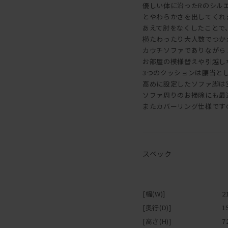
優しい体に沿ったRのシル
とやわらかさを出してくれ
あえて肘をなくしたことで
横たわったり大人数でつか
カウチソファでありながら
お部屋の模様替えや引越し
3つのクッションは腰当と
高めに設定したソファ脚は
ソファ周りのお掃除にも最
またカバーリング仕様です
スペック
[幅(W)]
2
[奥行(D)]
1
[高さ(H)]
7