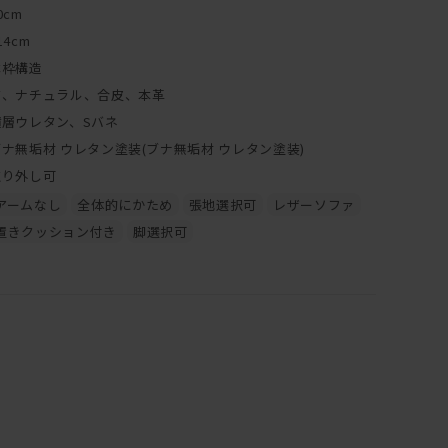
0cm
14cm
木枠構造
布、ナチュラル、合皮、本革
積層ウレタン、Sバネ
ブナ無垢材 ウレタン塗装(ブナ無垢材 ウレタン塗装)
取り外し可
アームなし
全体的にかため
張地選択可
レザーソファ
置きクッション付き
脚選択可