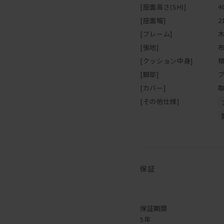
[座面高さ(SH)]
4
[座面幅]
2
[フレーム]
[張地]
[クッション中身]
[脚部]
[カバー]
[その他仕様]
保証
保証期間
5年