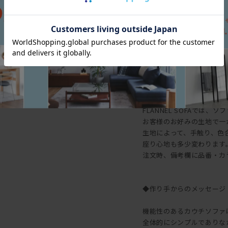
座面手前から背にかけて適
深みのある座り心地になり
それを支える高級ポリエス
厚み130mmの背クッション(
座面の傾斜によって、背に
、腰にあるクッションで体
身体がフィットするような
◆選べる張り地
FLANNEL SOFAでは
お客様のお好みの生地で一
生地によって、手触り、色
座り心地も多少変わります
注文時、備考欄に品番・カ
◆作り手からのメッセージ
機能性のあるカウチソファ
全体的にシンプルでありな