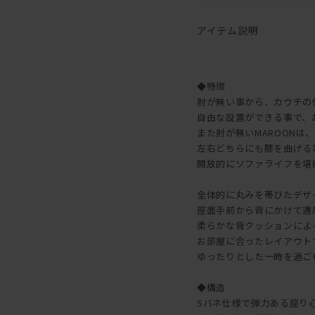
アイテム説明
◆特徴
肘が無い事から、カウチの位
自由な設置ができる事で、
また肘が無いMAROONは
左右どちらにも膝を曲げる
開放的にソファライフを堪
全体的に丸みを帯びたデザ
座面手前から背にかけて適
柔らかな背クッションによ
お部屋に合ったレイアウト
ゆったりとした一時を過ご
◆構造
Sバネ仕様で弾力ある座り