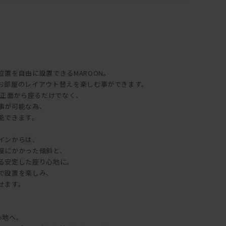
置を自由に設置できるMAROON。
お部屋のレイアウト替えを楽しむ事ができます。
、正面から座るだけでなく、
事が可能な為、
能できます。
インからは、
度にかかった傾斜と、
る安定した座り心地に。
で設置を楽しみ、
せます。
心地へ。