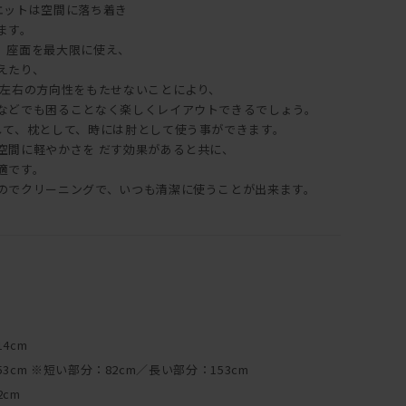
エットは空間に落ち着き
ます。
、座面を最大限に使え、
えたり、
 左右の方向性をもたせないことにより、
などでも困ることなく楽しくレイアウトできるでしょう。
して、枕として、時には肘として使う事ができます。
空間に軽やかさを だす効果があると共に、
適です。
のでクリーニングで、いつも清潔に使うことが出来ます。
14cm
53cm ※短い部分：82cm／長い部分：153cm
2cm