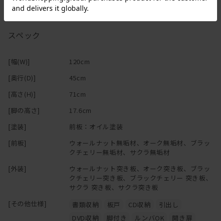
スペック
[幅(W)]
120cm
[奥行(D)]
45cm
[高さ(H)]
71cm
[脚の高さ]
17.6cm
[塗装]
前板：オイル塗装
[前板]
ウォールナット無垢材、オーク無垢材、ブラッ
クチェリー無垢材、サクラ無垢材
[外装]
ウォールナット突き板、オーク突き板、ブラッ
クチェリー突き板、ブラックチェリー 突き板、
サクラ 突き板、サクラ突き板
[その他仕様]
書類収納
板戸
CD収納
引出し
DVD収納
脚付き
ルンバOK
開き扉