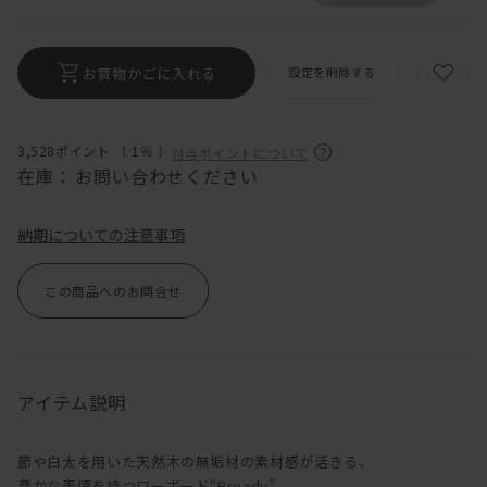
お買物かごに入れる
設定を削除する
3,528ポイント （
1％
）
付与ポイントについて
在庫：
お問い合わせください
納期についての注意事項
この商品へのお問合せ
アイテム説明
節や白太を用いた天然木の無垢材の素材感が活きる、
豊かな表情を持つローボード“Broady”。