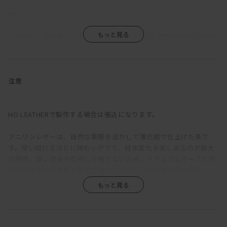
―
「自由に、気の向くままに」。MANIは、くつろぎ方の好みに合わせ
て、サイズやアームの種類、組み合わせを多彩なバリエーションか
ら選択できるソファだ。
ふっくらと丸みを帯びているのは、クッションのウレタン層の上に
注意
羽毛を使用した層を重ねているため。長時間座っていても疲れにく
い固めの座り心地をベースに、適度な沈みこみで身体を受けとめて
くれる気持ちよさを備えている。背もたれが低く見えるが、この沈
HO LEATHERで製作する場合は張込になります。
み込みにより、座ると思った以上に身体をしっかりと支えてくれ
る。ゆったりと深さのある座面は、ごろっとねころがった時にもベ
アニリンレザーは、自然な質感を活かして薄化粧で仕上げた革で
ッドのように快適。
す。使い続けるほどに味わいがでて、経年変化を楽しめるのが最大
の特徴。厚い塗装や型押しを施さないため、ナチュラルマークと呼
直線的な構成をベースに輪郭に丸みをもたせ、加えて生地をわざと
ばれる牛皮の天然傷が表面に残っていたり、1枚1枚の革の色味にバ
緩めに張ることで、上品さがありながらも構えたところのない、リ
ラつきがあります。また、ひっかき傷や染みがつきやすく、陽の光
ラックス感のある印象に。端部をつまんだ縫製は柔らかな輪郭の中
による色褪せも生じます。均一な表面で、使い続けても見た目があ
に緊張感をもたらし、これにより、カジュアルにもシックにも合わ
まり変わらず、汚れもつきにくい、というような一般的な革とは全
せられる絶妙な佇まいが生まれている。
く違うため、革の素朴な風合い、深みあるエイジングを求める方に
おすすめです。