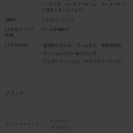
ン：Sバネ、ウレタンフォーム、ウレタンチッ
プ混合スモールフェザー
[機能]
フルカバーリング
[その他スペック
アーム部着脱可
詳細]
[その他仕様]
全体的にかため
アームあり
張地選択可
クッションカバー取り外し可
フェザークッション
ドライクリーニング
ブランド
レンバシー
REMBASSY