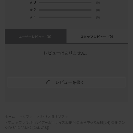
★
3
(0)
★
2
(0)
★
1
(0)
ユーザーレビュー
（0）
スタッフレビュー
（0）
レビューはありません。
レビューを書く
ホーム
>
ソファ
>
2・3人掛けソファ
>
マニ ソファ(片肘 ハイアーム) (サイズ2.5P 肘の向き座って左肘[LH] 張地ラン
クFABRIC RANK2 [CANVAS])