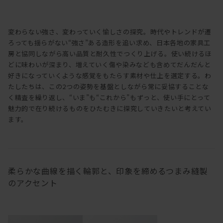
変わらない強さ、変わっていく愉しさの探究。時代やトレンドが遷
ろっても揺らがない“強さ”ある造形を追い求め、日本各地の家具工
房と協同しながら高い品質と耐久性でつくり上げる。使い続けるほ
どに味わいが深まり、増えていく傷や染みなども含めてだんだんと
好きになっていくような感覚をもたらす素材や仕上を選定する。わ
たしたちは、この2つの姿勢を基盤としながら常に妥協することな
く精査を繰り返し、“いま”も“これから”もずっと、使い手にとって
魅力的で在り続けるものをひたむきに探究していきたいと考えてい
ます。
柔らかな曲線を描く輪郭と、印象を締めるつまみ縫製
のアクセント