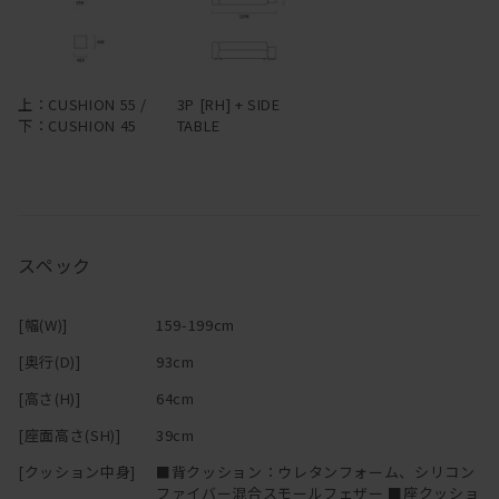
―
上：CUSHION 55 /
3P [RH] + SIDE
下：CUSHION 45
TABLE
スペック
[幅(W)]
159-199cm
[奥行(D)]
93cm
[高さ(H)]
64cm
[座面高さ(SH)]
39cm
[クッション中身]
■背クッション：ウレタンフォーム、シリコン
ファイバー混合スモールフェザー ■座クッショ