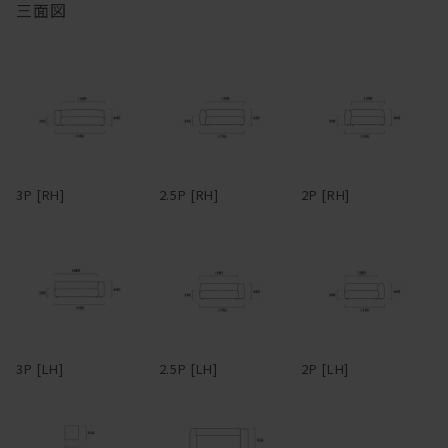
三面図
ハイアームは、アームを背にすれば、脚を伸ばしてカウチのように
もくつろげるのが長所。背もたれとアームがぶつかる角に身体をう
マニ ソファは、中身のクッションが体に馴染んでいく構造です。
ずめるのも気持ちいい。アームや背は、腰掛けたり、肘をついてく
つろげるよう、ゆったり幅広に設定。
柔らかくクタっと変化し、まるで包みこまれるような座り心地にな
ります。
フルカバーリング式のため、汚れてしまってもカバーを取り外して
ドライクリーニングが可能。アーム部分は着脱可能で、取り外すと
変化していく姿を楽しむことができるのも魅力の一つです。
3Pでも1750mm程度まで本体横幅が小さくなるため、買ったはいい
3P [RH]
2.5P [RH]
2P [RH]
けど搬入経路が狭くて部屋に入らなかった・・・なんてことになる
心配もない。
革らしさを大切にしたアニリンレザーや、独特の風合いが美しい帆
布、色合いと触り心地豊かなリネンファブリックなど、張地も選り
抜きのものだけをラインナップ。張地によってがらりと雰囲気が変
わるデザインのため、張地次第で、モダンからインダストリアルま
で様々なスタイルの家具とコーディネートできる。また、各タイプ
3P [LH]
2.5P [LH]
2P [LH]
を組み合わせることで、L型やその他様々なレイアウトに対応。ソ
ファごとに生地を張り分ける、なんて遊び心を効かせるのも有り
だ。