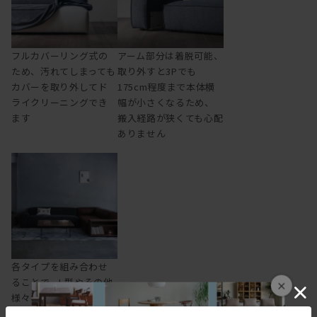
フルカバーリング式の
アーム部分は着脱可能、
ため、汚れてしまっても
取り外すと3Pでも
カバーを取り外してド
175cm程度まで本体横
ライクリーニングでき
幅が小さくなるため、
ます
搬入経路が狭くても心配
ありません
各タイプを組み合わせ
ることで、L型やその他
×
様々なレイアウトに対
応