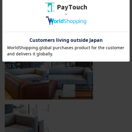
ラインナップ外の生地を張ることもできます 納品事
例： nano・universe 様 本社