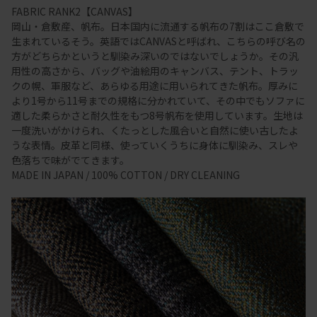
FABRIC RANK2【CANVAS】
岡山・倉敷産、帆布。日本国内に流通する帆布の7割はここ倉敷で
生まれているそう。英語ではCANVASと呼ばれ、こちらの呼び名の
方がどちらかというと馴染み深いのではないでしょうか。その汎
用性の高さから、バッグや油絵用のキャンバス、テント、トラッ
クの幌、軍服など、あらゆる用途に用いられてきた帆布。厚みに
より1号から11号までの規格に分かれていて、その中でもソファに
適した柔らかさと耐久性をもつ8号帆布を使用しています。生地は
一度洗いがかけられ、くたっとした風合いと自然に使い古したよ
うな表情。皮革と同様、使っていくうちに身体に馴染み、スレや
色落ちで味がでてきます。
MADE IN JAPAN / 100% COTTON / DRY CLEANING