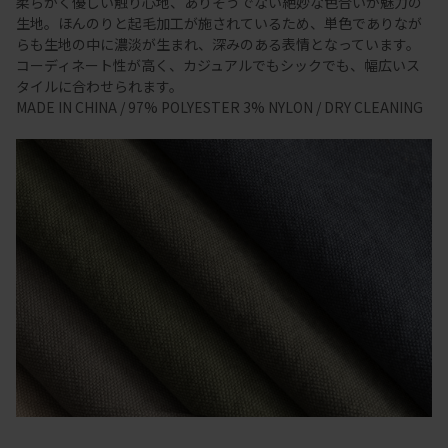
柔らかく優しい触り心地、ありそうでない絶妙な色合いが魅力の
生地。ほんのりと起毛加工が施されているため、単色でありなが
らも生地の中に濃淡が生まれ、深みのある表情となっています。
コーディネート性が高く、カジュアルでもシックでも、幅広いス
タイルに合わせられます。
MADE IN CHINA / 97% POLYESTER 3% NYLON / DRY CLEANING