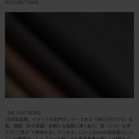
POLYURETHANE
【HC LEATHERA】
1958年創業、イタリアの名門タンナーである「MASTROTTO」社
製。銀面（革の表面）を触れる程度に薄く削り、型（シボ）を押
さずに“揉み”で表情を出しています。1.2～1.4mmの経年変化しに
くい中厚革で、トップコート無しでも車両基準の厳しい試験をク