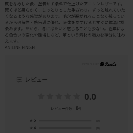
皮をなめした後、塗装せず染料で仕上げたアニリンレザーです。
驚くほど柔らかく、しっとりとした手ざわり。ずっと触れていた
くなるような感覚があります。毛穴が塞がれることなく残ってい
るから通気性・熱伝導に優れ、身体をあずけるとすぐに体温に馴
染みます。だから、冬に冷たいと感じることも少ない。経年によ
る色合いの変化や艶増しなど、革という素材の魅力を存分に味わ
えます。
ANILINE FINISH
レビュー
0.0
0
レビュー件数：
件
★
5
(0)
★
4
(0)