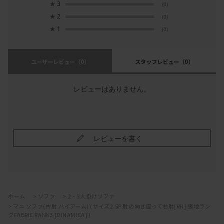
★
3
(0)
★
2
(0)
★
1
(0)
ユーザーレビュー
（0）
スタッフレビュー
（0）
レビューはありません。
レビューを書く
ホーム
>
ソファ
>
2・3人掛けソファ
>
マニ ソファ(片肘 ハイアーム) (サイズ2.5P 肘の向き座って右肘[RH] 張地ラン
クFABRIC RANK3 [DINAMICA] )