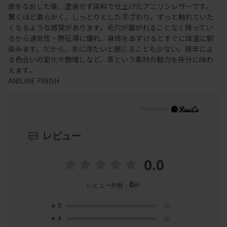
皮をなめした後、塗装せず染料で仕上げたアニリンレザーです。
驚くほど柔らかく、しっとりとした手ざわり。ずっと触れていた
くなるような感覚があります。毛穴が塞がれることなく残ってい
るから通気性・熱伝導に優れ、身体をあずけるとすぐに体温に馴
染みます。だから、冬に冷たいと感じることも少ない。経年によ
る色合いの変化や艶増しなど、革という素材の魅力を存分に味わ
えます。
ANILINE FINISH
レビュー
0.0
0
レビュー件数：
件
★
5
(0)
★
4
(0)