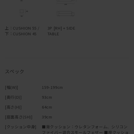
―
上：CUSHION 55 /
3P [RH] + SIDE
下：CUSHION 45
TABLE
スペック
[幅(W)]
159-199cm
[奥行(D)]
93cm
[高さ(H)]
64cm
[座面高さ(SH)]
39cm
[クッション中身]
■背クッション：ウレタンフォーム、シリコン
ファイバー混合スモールフェザー ■座クッショ