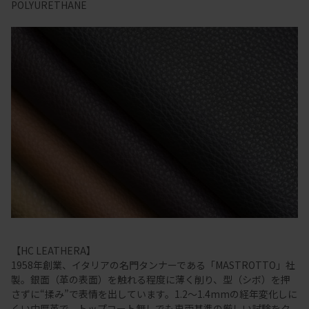
POLYURETHANE
【HC LEATHERA】
1958年創業、イタリアの名門タンナーである「MASTROTTO」社
製。銀面（革の表面）を触れる程度に薄く削り、型（シボ）を押
さずに“揉み”で表情を出しています。1.2～1.4mmの経年変化しに
くい中厚革で、トップコート無しでも車両基準の厳しい試験をク