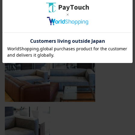
ラインナップ外の生地を張ることもできます 納品事
例： nano・universe 様 本社