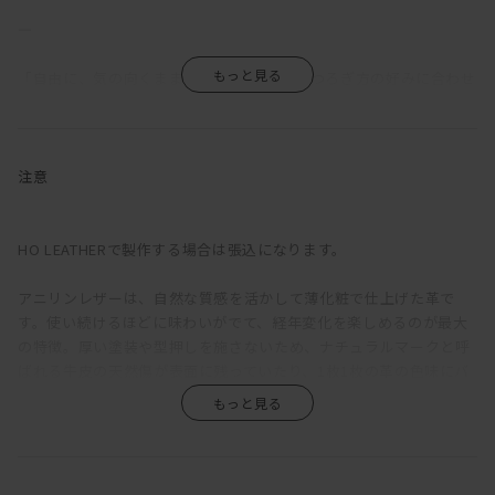
―
「自由に、気の向くままに」。MANIは、くつろぎ方の好みに合わせ
て、サイズやアームの種類、組み合わせを多彩なバリエーションか
ら選択できるソファだ。
ふっくらと丸みを帯びているのは、クッションのウレタン層の上に
注意
羽毛を使用した層を重ねているため。長時間座っていても疲れにく
い固めの座り心地をベースに、適度な沈みこみで身体を受けとめて
くれる気持ちよさを備えている。背もたれが低く見えるが、この沈
HO LEATHERで製作する場合は張込になります。
み込みにより、座ると思った以上に身体をしっかりと支えてくれ
る。ゆったりと深さのある座面は、ごろっとねころがった時にもベ
アニリンレザーは、自然な質感を活かして薄化粧で仕上げた革で
ッドのように快適。
す。使い続けるほどに味わいがでて、経年変化を楽しめるのが最大
の特徴。厚い塗装や型押しを施さないため、ナチュラルマークと呼
直線的な構成をベースに輪郭に丸みをもたせ、加えて生地をわざと
ばれる牛皮の天然傷が表面に残っていたり、1枚1枚の革の色味にバ
緩めに張ることで、上品さがありながらも構えたところのない、リ
ラつきがあります。また、ひっかき傷や染みがつきやすく、陽の光
ラックス感のある印象に。端部をつまんだ縫製は柔らかな輪郭の中
による色褪せも生じます。均一な表面で、使い続けても見た目があ
に緊張感をもたらし、これにより、カジュアルにもシックにも合わ
まり変わらず、汚れもつきにくい、というような一般的な革とは全
せられる絶妙な佇まいが生まれている。
く違うため、革の素朴な風合い、深みあるエイジングを求める方に
おすすめです。