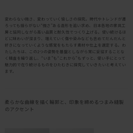
変わらない強さ、変わっていく愉しさの探究。時代やトレンドが遷
ろっても揺らがない“強さ”ある造形を追い求め、日本各地の家具工
房と協同しながら高い品質と耐久性でつくり上げる。使い続けるほ
どに味わいが深まり、増えていく傷や染みなども含めてだんだんと
好きになっていくような感覚をもたらす素材や仕上を選定する。わ
たしたちは、この2つの姿勢を基盤としながら常に妥協することな
く精査を繰り返し、“いま”も“これから”もずっと、使い手にとって
魅力的で在り続けるものをひたむきに探究していきたいと考えてい
ます。
柔らかな曲線を描く輪郭と、印象を締めるつまみ縫製
のアクセント