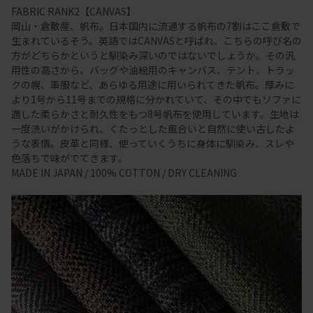
FABRIC RANK2【CANVAS】
岡山・倉敷産、帆布。日本国内に流通する帆布の7割はここ倉敷で
生まれているそう。英語ではCANVASと呼ばれ、こちらの呼び名の
方がどちらかというと馴染み深いのではないでしょうか。その汎
用性の高さから、バッグや油絵用のキャンバス、テント、トラッ
クの幌、軍服など、あらゆる用途に用いられてきた帆布。厚みに
より1号から11号までの規格に分かれていて、その中でもソファに
適した柔らかさと耐久性をもつ8号帆布を使用しています。生地は
一度洗いがかけられ、くたっとした風合いと自然に使い古したよ
うな表情。皮革と同様、使っていくうちに身体に馴染み、スレや
色落ちで味がでてきます。
MADE IN JAPAN / 100% COTTON / DRY CLEANING