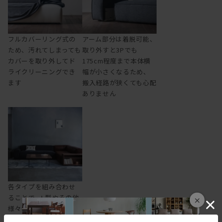
フルカバーリング式の
アーム部分は着脱可能、
ため、汚れてしまっても
取り外すと3Pでも
カバーを取り外してド
175cm程度まで本体横
ライクリーニングでき
幅が小さくなるため、
ます
搬入経路が狭くても心配
ありません
各タイプを組み合わせ
ることで、L型やその他
×
様々なレイアウトに対
応