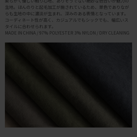
柔らかく優しい触り心地、ありそうでない絶妙な色合いが魅力の
生地。ほんのりと起毛加工が施されているため、単色でありなが
らも生地の中に濃淡が生まれ、深みのある表情となっています。
コーディネート性が高く、カジュアルでもシックでも、幅広いス
タイルに合わせられます。
MADE IN CHINA / 97% POLYESTER 3% NYLON / DRY CLEANING