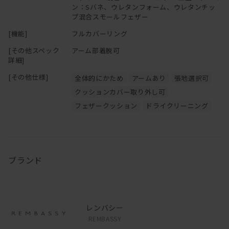
ン：Sバネ、ウレタンフォーム、ウレタンチッ
プ混合スモールフェザー
[機能]
フルカバーリング
[その他スペック
アーム部着脱可
詳細]
[その他仕様]
全体的にかため
アームあり
張地選択可
クッションカバー取り外し可
フェザークッション
ドライクリーニング
ブランド
レンバシー
REMBASSY