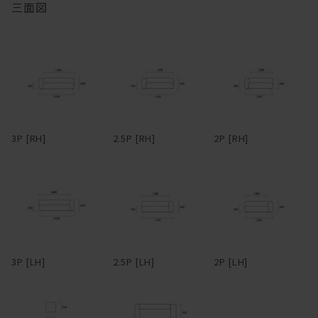
三面図
ハイアームは、アームを背にすれば、脚を伸ばしてカウチのように
もくつろげるのが長所。背もたれとアームがぶつかる角に身体をう
マニ ソファは、中身のクッションが体に馴染んでいく構造です。
ずめるのも気持ちいい。アームや背は、腰掛けたり、肘をついてく
つろげるよう、ゆったり幅広に設定。
柔らかくクタっと変化し、まるで包みこまれるような座り心地にな
ります。
フルカバーリング式のため、汚れてしまってもカバーを取り外して
ドライクリーニングが可能。アーム部分は着脱可能で、取り外すと
変化していく姿を楽しむことができるのも魅力の一つです。
3Pでも1750mm程度まで本体横幅が小さくなるため、買ったはいい
3P [RH]
2.5P [RH]
2P [RH]
けど搬入経路が狭くて部屋に入らなかった・・・なんてことになる
心配もない。
革らしさを大切にしたアニリンレザーや、独特の風合いが美しい帆
布、色合いと触り心地豊かなリネンファブリックなど、張地も選り
抜きのものだけをラインナップ。張地によってがらりと雰囲気が変
わるデザインのため、張地次第で、モダンからインダストリアルま
で様々なスタイルの家具とコーディネートできる。また、各タイプ
3P [LH]
2.5P [LH]
2P [LH]
を組み合わせることで、L型やその他様々なレイアウトに対応。ソ
ファごとに生地を張り分ける、なんて遊び心を効かせるのも有り
だ。