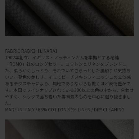
FABRIC RABK3【LINARA】
1902年創立、イギリス・ノッティンガムを本拠とする老舗
「ROMO」社のロングセラー。コットンとリネンをブレンドし
た、柔らかくしっとり、それでいてさらっとした肌触りが気持ち
いい。発色の美しさ、そしてピーチスキンフィニッシュの立体感
あるテクスチャにより、無地でありながらも驚くほど表情豊かで
す。本国でラインナップされている300以上の色の中から、合わせ
やすく、シックで落ち着いた雰囲気のものを中心に選り抜きまし
た。
MADE IN ITALY / 63% COTTON 37% LINEN / DRY CLEANING