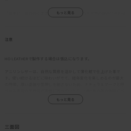
―
「自由に、気の向くままに」。MANIは、くつろぎ方の好みに合わせ
て、サイズやアームの種類、組み合わせを多彩なバリエーションか
ら選択できるソファだ。
ふっくらと丸みを帯びているのは、クッションのウレタン層の上に
注意
羽毛を使用した層を重ねているため。長時間座っていても疲れにく
い固めの座り心地をベースに、適度な沈みこみで身体を受けとめて
くれる気持ちよさを備えている。背もたれが低く見えるが、この沈
HO LEATHERで製作する場合は張込になります。
み込みにより、座ると思った以上に身体をしっかりと支えてくれ
る。ゆったりと深さのある座面は、ごろっとねころがった時にもベ
アニリンレザーは、自然な質感を活かして薄化粧で仕上げた革で
ッドのように快適。
す。使い続けるほどに味わいがでて、経年変化を楽しめるのが最大
の特徴。厚い塗装や型押しを施さないため、ナチュラルマークと呼
直線的な構成をベースに輪郭に丸みをもたせ、加えて生地をわざと
ばれる牛皮の天然傷が表面に残っていたり、1枚1枚の革の色味にバ
緩めに張ることで、上品さがありながらも構えたところのない、リ
ラつきがあります。また、ひっかき傷や染みがつきやすく、陽の光
ラックス感のある印象に。端部をつまんだ縫製は柔らかな輪郭の中
による色褪せも生じます。均一な表面で、使い続けても見た目があ
に緊張感をもたらし、これにより、カジュアルにもシックにも合わ
まり変わらず、汚れもつきにくい、というような一般的な革とは全
せられる絶妙な佇まいが生まれている。
く違うため、革の素朴な風合い、深みあるエイジングを求める方に
おすすめです。
三面図
ハイアームは、アームを背にすれば、脚を伸ばしてカウチのように