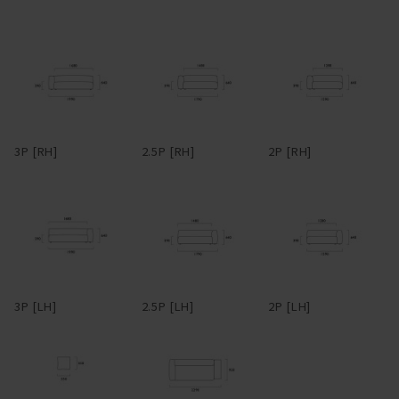
もくつろげるのが長所。背もたれとアームがぶつかる角に身体をう
マニ ソファは、中身のクッションが体に馴染んでいく構造です。
ずめるのも気持ちいい。アームや背は、腰掛けたり、肘をついてく
つろげるよう、ゆったり幅広に設定。
柔らかくクタっと変化し、まるで包みこまれるような座り心地にな
ります。
フルカバーリング式のため、汚れてしまってもカバーを取り外して
ドライクリーニングが可能。アーム部分は着脱可能で、取り外すと
変化していく姿を楽しむことができるのも魅力の一つです。
3Pでも1750mm程度まで本体横幅が小さくなるため、買ったはいい
3P [RH]
2.5P [RH]
2P [RH]
けど搬入経路が狭くて部屋に入らなかった・・・なんてことになる
心配もない。
革らしさを大切にしたアニリンレザーや、独特の風合いが美しい帆
布、色合いと触り心地豊かなリネンファブリックなど、張地も選り
抜きのものだけをラインナップ。張地によってがらりと雰囲気が変
わるデザインのため、張地次第で、モダンからインダストリアルま
で様々なスタイルの家具とコーディネートできる。また、各タイプ
3P [LH]
2.5P [LH]
2P [LH]
を組み合わせることで、L型やその他様々なレイアウトに対応。ソ
ファごとに生地を張り分ける、なんて遊び心を効かせるのも有り
だ。
―