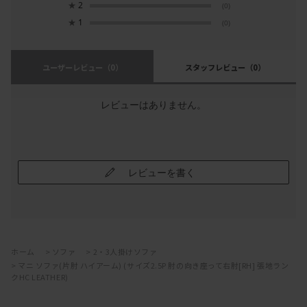
★
2
(0)
★
1
(0)
ユーザーレビュー
（0）
スタッフレビュー
（0）
レビューはありません。
レビューを書く
ホーム
>
ソファ
>
2・3人掛けソファ
>
マニ ソファ(片肘 ハイアーム) (サイズ2.5P 肘の向き座って右肘[RH] 張地ラン
クHC LEATHER)