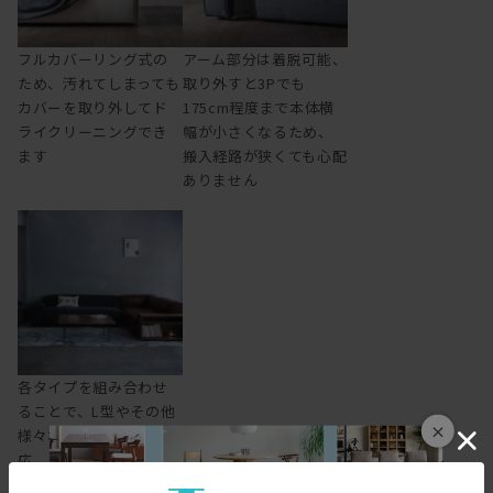
フルカバーリング式の
アーム部分は着脱可能、
ため、汚れてしまっても
取り外すと3Pでも
カバーを取り外してド
175cm程度まで本体横
ライクリーニングでき
幅が小さくなるため、
ます
搬入経路が狭くても心配
ありません
各タイプを組み合わせ
ることで、L型やその他
×
様々なレイアウトに対
応