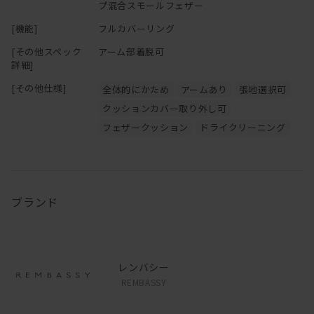
プ混合スモールフェザー
[機能]
フルカバーリング
[その他スペック
アーム部着脱可
詳細]
[その他仕様]
全体的にかため
アームあり
張地選択可
クッションカバー取り外し可
フェザークッション
ドライクリーニング
ブランド
レンバシー
REMBASSY