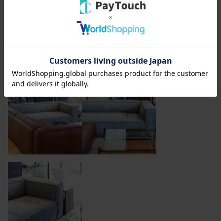
ラインナップ外の生地を張ることもできます 納品事
例： nano・universe 様 本社