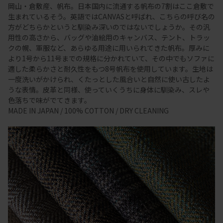
岡山・倉敷産、帆布。日本国内に流通する帆布の7割はここ倉敷で
生まれているそう。英語ではCANVASと呼ばれ、こちらの呼び名の
方がどちらかというと馴染み深いのではないでしょうか。その汎
用性の高さから、バッグや油絵用のキャンバス、テント、トラッ
クの幌、軍服など、あらゆる用途に用いられてきた帆布。厚みに
より1号から11号までの規格に分かれていて、その中でもソファに
適した柔らかさと耐久性をもつ8号帆布を使用しています。生地は
一度洗いがかけられ、くたっとした風合いと自然に使い古したよ
うな表情。皮革と同様、使っていくうちに身体に馴染み、スレや
色落ちで味がでてきます。
MADE IN JAPAN / 100% COTTON / DRY CLEANING