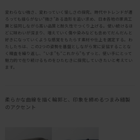
変わらない強さ、変わっていく愉しさの探究。時代やトレンドが遷
ろっても揺らがない“強さ”ある造形を追い求め、日本各地の家具工
房と協同しながら高い品質と耐久性でつくり上げる。使い続けるほ
どに味わいが深まり、増えていく傷や染みなども含めてだんだんと
好きになっていくような感覚をもたらす素材や仕上を選定する。わ
たしたちは、この2つの姿勢を基盤としながら常に妥協することな
く精査を繰り返し、“いま”も“これから”もずっと、使い手にとって
魅力的で在り続けるものをひたむきに探究していきたいと考えてい
ます。
柔らかな曲線を描く輪郭と、印象を締めるつまみ縫製
のアクセント