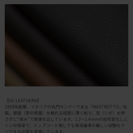
【HC LEATHERA】
1958年創業、イタリアの名門タンナーである「MASTROTTO」社
製。銀面（革の表面）を触れる程度に薄く削り、型（シボ）を押
さずに“揉み”で表情を出しています。1.2～1.4mmの経年変化しに
くい中厚革で、トップコート無しでも車両基準の厳しい試験をク
リアする品質を実現しています。