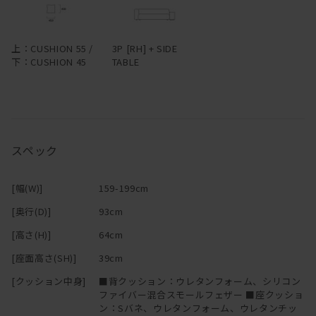
上：CUSHION 55 /
3P [RH] + SIDE
下：CUSHION 45
TABLE
スペック
[幅(W)]
159-199cm
[奥行(D)]
93cm
[高さ(H)]
64cm
[座面高さ(SH)]
39cm
[クッション中身]
■背クッション：ウレタンフォーム、シリコン
ファイバー混合スモールフェザー ■座クッショ
ン：Sバネ、ウレタンフォーム、ウレタンチッ