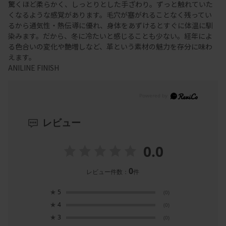
驚くほど柔らかく、しっとりとした手ざわり。ずっと触れていた
くなるような感覚があります。毛穴が塞がれることなく残ってい
るから通気性・熱伝導に優れ、身体をあずけるとすぐに体温に馴
染みます。だから、冬に冷たいと感じることも少ない。経年によ
る色合いの変化や艶増しなど、革という素材の魅力を存分に味わ
えます。
ANILINE FINISH
レビュー
0.0
0
レビュー件数：
件
★
5
(0)
★
4
(0)
★
3
(0)