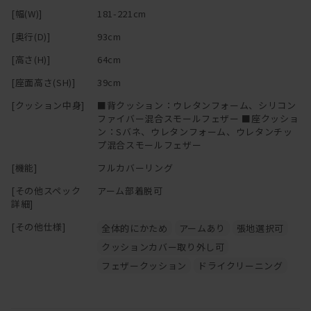
マニ ソファは、中身のクッションが体に馴染んでいく構造です。
[幅(W)]
181-221cm
柔らかくクタっと変化し、まるで包みこまれるような座り心地にな
[奥行(D)]
93cm
ります。
[高さ(H)]
64cm
変化していく姿を楽しむことができるのも魅力の一つです。
[座面高さ(SH)]
39cm
[クッション中身]
■背クッション：ウレタンフォーム、シリコン
ファイバー混合スモールフェザー ■座クッショ
ン：Sバネ、ウレタンフォーム、ウレタンチッ
プ混合スモールフェザー
[機能]
フルカバーリング
[その他スペック
アーム部着脱可
詳細]
[その他仕様]
全体的にかため
アームあり
張地選択可
クッションカバー取り外し可
フェザークッション
ドライクリーニング