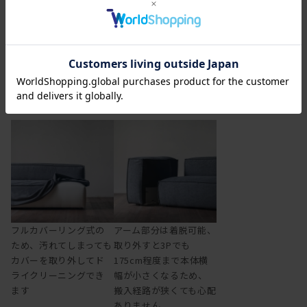
の背もたれ
フルカバーリング仕様、アーム着脱可、L型展開も
フルカバーリング式の
アーム部分は着脱可能、
ため、汚れてしまっても
取り外すと3Pでも
カバーを取り外してド
175cm程度まで本体横
ライクリーニングでき
幅が小さくなるため、
ます
搬入経路が狭くても心配
ありません