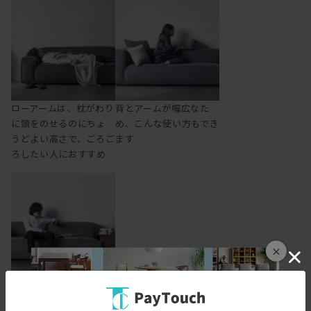
ローアームは、枕がわり
背とアームが幅広なた
に頭をのせるのにちょ
め、こんな使い方もでき
うどよい高さで、ごろご
ます
ろしたい人におすすめ
×
肘をついたり置いたり
するのに丁度よい高さ