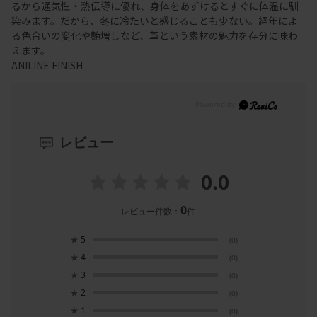
るから通気性・熱伝導に優れ、身体をあずけるとすぐに体温に馴
染みます。だから、冬に冷たいと感じることも少ない。経年によ
る色合いの変化や艶増しなど、革という素材の魅力を存分に味わ
えます。
ANILINE FINISH
レビュー
0.0
0
レビュー件数：
件
★
5
(0)
★
4
(0)
★
3
(0)
★
2
(0)
★
1
(0)