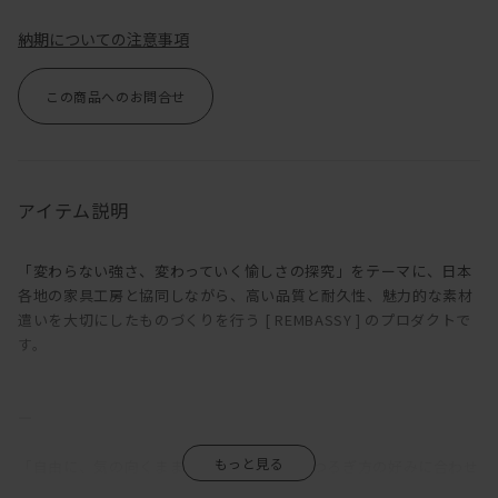
納期についての注意事項
この商品へのお問合せ
アイテム説明
「変わらない強さ、変わっていく愉しさの探究」をテーマに、日本
各地の家具工房と協同しながら、高い品質と耐久性、魅力的な素材
遣いを大切にしたものづくりを行う [ REMBASSY ] のプロダクトで
す。
―
「自由に、気の向くままに」。MANIは、くつろぎ方の好みに合わせ
て、サイズやアームの種類、組み合わせを多彩なバリエーションか