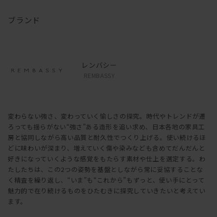
ブランド
レンバシー
REMBASSY
変わらない強さ、変わっていく愉しさの探究。時代やトレンドが遷
ろっても揺らがない“強さ”ある造形を追い求め、日本各地の家具工
房と協同しながら高い品質と耐久性でつくり上げる。使い続けるほ
どに味わいが深まり、増えていく傷や染みなども含めてだんだんと
好きになっていくような感覚をもたらす素材や仕上を選定する。わ
たしたちは、この2つの姿勢を基盤としながら常に妥協することな
く精査を繰り返し、“いま”も“これから”もずっと、使い手にとって
魅力的で在り続けるものをひたむきに探究していきたいと考えてい
ます。