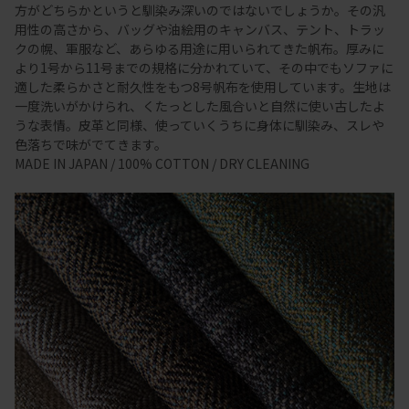
方がどちらかというと馴染み深いのではないでしょうか。その汎
用性の高さから、バッグや油絵用のキャンバス、テント、トラッ
クの幌、軍服など、あらゆる用途に用いられてきた帆布。厚みに
より1号から11号までの規格に分かれていて、その中でもソファに
適した柔らかさと耐久性をもつ8号帆布を使用しています。生地は
一度洗いがかけられ、くたっとした風合いと自然に使い古したよ
うな表情。皮革と同様、使っていくうちに身体に馴染み、スレや
色落ちで味がでてきます。
MADE IN JAPAN / 100% COTTON / DRY CLEANING