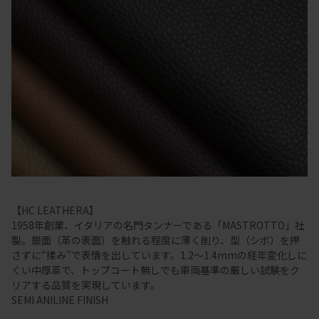
【HC LEATHERA】
1958年創業、イタリアの名門タンナーである「MASTROTTO」社
製。銀面（革の表面）を触れる程度に薄く削り、型（シボ）を押
さずに“揉み”で表情を出しています。1.2～1.4mmの経年変化しに
くい中厚革で、トップコート無しでも車両基準の厳しい試験をク
リアする品質を実現しています。
SEMI ANILINE FINISH