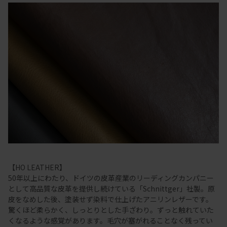
【HO LEATHER】
50年以上にわたり、ドイツの皮革産業のリーディングカンパニー
として高品質な皮革を提供し続けている「Schnittger」社製。原
皮をなめした後、塗装せず染料で仕上げたアニリンレザーです。
驚くほど柔らかく、しっとりとした手ざわり。ずっと触れていた
くなるような感覚があります。毛穴が塞がれることなく残ってい