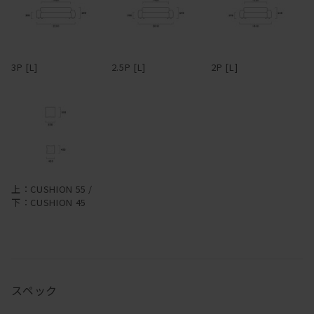
フルカバーリング式のため、汚れてしまってもカバーを取り外して
ていますが、強力なものではありません。水滴のついたグラスなど
ドライクリーニングが可能。アーム部分は着脱可能で、取り外すと
を直置きして放置すると、輪染みになってしまう場合があります。
3Pでも1750mm程度まで本体横幅が小さくなるため、買ったはいい
そのため食卓では、コースターやプレイスマットのご使用をおすす
けど搬入経路が狭くて部屋に入らなかった・・・なんてことになる
めします。お届け直後はオイルがたっぷりと浸透していますが、使
3P [L]
2.5P [L]
2P [L]
心配もない。
い続けるうちにオイルは徐々に揮発していきます。表面にかさつき
を感じた時を目安に、1年に1、2回程度メンテナンスオイルを塗布
革らしさを大切にしたアニリンレザーや、独特の風合いが美しい帆
いただくと、しっとりとした風合いが蘇り、味わいも深まります。
布、色合いと触り心地豊かなリネンファブリックなど、張地も選り
冬場は特にエアコンの風で乾燥し、反ったり割れたりを起こしやす
抜きのものだけをラインナップ。張地によってがらりと雰囲気が変
くなるため、冬前のお手入れをおすすめします。
わるデザインのため、張地次第で、モダンからインダストリアルま
で様々なスタイルの家具とコーディネートできる。また、各タイプ
無垢材は、夏場は吸湿して膨張し、冬場は放湿して痩せます。そん
を組み合わせることで、L型やその他様々なレイアウトに対応。ソ
なふうに呼吸し、伸縮を繰り返しているため、季節の移り変わりの
上：CUSHION 55 /
ファごとに生地を張り分ける、なんて遊び心を効かせるのも有り
中でクラックが生じることもあります。しかしながら、長く使い続
下：CUSHION 45
だ。
けるうち、そんなクラックも、あるいは増えていく傷や染みも、経
年変化とともにだんだんと馴染んでいき、やがて味わいに変わって
―
いきます。自然素材ならではの変化をあたたかく見守りながら、末
永くおつきあいください。
スペック