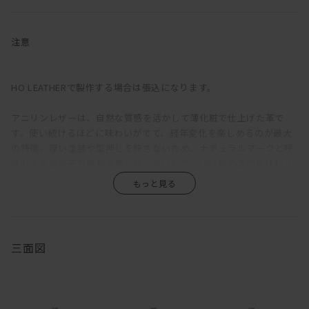
ら選択できるソファだ。
ふっくらと丸みを帯びているのは、クッションのウレタン層の上に
注意
羽毛を使用した層を重ねているため。長時間座っていても疲れにく
い固めの座り心地をベースに、適度な沈みこみで身体を受けとめて
くれる気持ちよさを備えている。背もたれが低く見えるが、この沈
HO LEATHERで製作する場合は張込になります。
み込みにより、座ると思った以上に身体をしっかりと支えてくれ
る。ゆったりと深さのある座面は、ごろっとねころがった時にもベ
アニリンレザーは、自然な質感を活かして薄化粧で仕上げた革で
ッドのように快適。
す。使い続けるほどに味わいがでて、経年変化を楽しめるのが最大
の特徴。厚い塗装や型押しを施さないため、ナチュラルマークと呼
直線的な構成をベースに輪郭に丸みをもたせ、加えて生地をわざと
ばれる牛皮の天然傷が表面に残っていたり、1枚1枚の革の色味にバ
緩めに張ることで、上品さがありながらも構えたところのない、リ
ラつきがあります。また、ひっかき傷や染みがつきやすく、陽の光
ラックス感のある印象に。端部をつまんだ縫製は柔らかな輪郭の中
による色褪せも生じます。均一な表面で、使い続けても見た目があ
に緊張感をもたらし、これにより、カジュアルにもシックにも合わ
まり変わらず、汚れもつきにくい、というような一般的な革とは全
せられる絶妙な佇まいが生まれている。
く違うため、革の素朴な風合い、深みあるエイジングを求める方に
おすすめです。
三面図
ローアームは、枕がわりに頭をのせるのにちょうどよい高さになっ
ている。ごろごろしたい人におすすめ。アームや背は、腰掛けた
木部の仕上は、素材本来の質感を最大限に活かすためオイル仕上を
り、肘をついてくつろげるよう、ゆったり幅広に設定。
採用しています。普段のお手入れは基本的には乾拭きで、汚れた時
は固く絞った布で拭き取ってください。オイル仕上は撥水性を備え