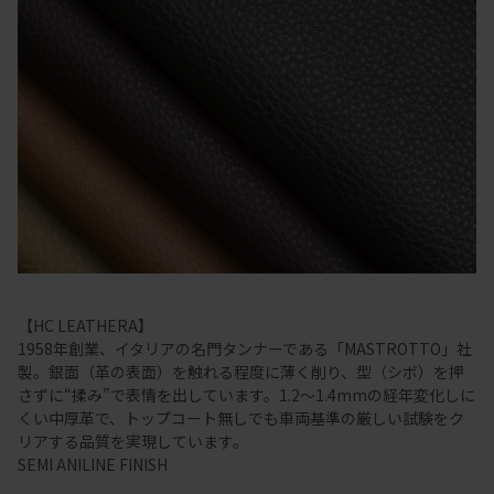
【HC LEATHERA】
1958年創業、イタリアの名門タンナーである「MASTROTTO」社
製。銀面（革の表面）を触れる程度に薄く削り、型（シボ）を押
さずに“揉み”で表情を出しています。1.2～1.4mmの経年変化しに
くい中厚革で、トップコート無しでも車両基準の厳しい試験をク
リアする品質を実現しています。
SEMI ANILINE FINISH