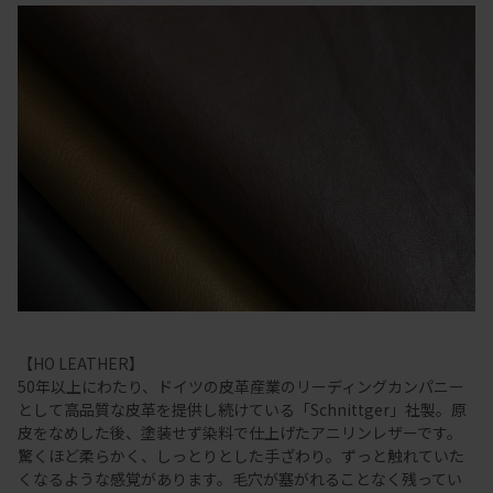
【HO LEATHER】
50年以上にわたり、ドイツの皮革産業のリーディングカンパニー
として高品質な皮革を提供し続けている「Schnittger」社製。原
皮をなめした後、塗装せず染料で仕上げたアニリンレザーです。
驚くほど柔らかく、しっとりとした手ざわり。ずっと触れていた
くなるような感覚があります。毛穴が塞がれることなく残ってい