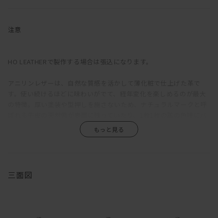
ふっくらと丸みを帯びているのは、クッションのウレタン層の上に
羽毛を使用した層を重ねているため。長時間座っていても疲れにく
注意
い固めの座り心地をベースに、適度な沈みこみで身体を受けとめて
くれる気持ちよさを備えている。背もたれが低く見えるが、この沈
み込みにより、座ると思った以上に身体をしっかりと支えてくれ
HO LEATHERで製作する場合は張込になります。
る。ゆったりと深さのある座面は、ごろっとねころがった時にもベ
ッドのように快適。
アニリンレザーは、自然な質感を活かして薄化粧で仕上げた革で
す。使い続けるほどに味わいがでて、経年変化を楽しめるのが最大
直線的な構成をベースに輪郭に丸みをもたせ、加えて生地をわざと
の特徴。厚い塗装や型押しを施さないため、ナチュラルマークと呼
緩めに張ることで、上品さがありながらも構えたところのない、リ
ばれる牛皮の天然傷が表面に残っていたり、1枚1枚の革の色味にバ
ラックス感のある印象に。端部をつまんだ縫製は柔らかな輪郭の中
ラつきがあります。また、ひっかき傷や染みがつきやすく、陽の光
に緊張感をもたらし、これにより、カジュアルにもシックにも合わ
による色褪せも生じます。均一な表面で、使い続けても見た目があ
せられる絶妙な佇まいが生まれている。
まり変わらず、汚れもつきにくい、というような一般的な革とは全
く違うため、革の素朴な風合い、深みあるエイジングを求める方に
ハイアームは、アームを背にすれば、脚を伸ばしてカウチのように
おすすめです。
三面図
もくつろげるのが長所。背もたれとアームがぶつかる角に身体をう
ずめるのも気持ちいい。アームや背は、腰掛けたり、肘をついてく
木部の仕上は、素材本来の質感を最大限に活かすためオイル仕上を
つろげるよう、ゆったり幅広に設定。
採用しています。普段のお手入れは基本的には乾拭きで、汚れた時
は固く絞った布で拭き取ってください。オイル仕上は撥水性を備え