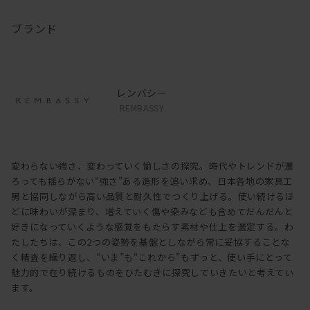
ブランド
レンバシー
REMBASSY
変わらない強さ、変わっていく愉しさの探究。時代やトレンドが遷
ろっても揺らがない“強さ”ある造形を追い求め、日本各地の家具工
房と協同しながら高い品質と耐久性でつくり上げる。使い続けるほ
どに味わいが深まり、増えていく傷や染みなども含めてだんだんと
好きになっていくような感覚をもたらす素材や仕上を選定する。わ
たしたちは、この2つの姿勢を基盤としながら常に妥協することな
く精査を繰り返し、“いま”も“これから”もずっと、使い手にとって
魅力的で在り続けるものをひたむきに探究していきたいと考えてい
ます。