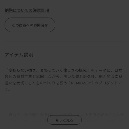
納期についての注意事項
この商品へのお問合せ
アイテム説明
「変わらない強さ、変わっていく愉しさの探究」をテーマに、日本
各地の家具工房と協同しながら、高い品質と耐久性、魅力的な素材
遣いを大切にしたものづくりを行う [ REMBASSY ] のプロダクトで
す。
―
「自由に、気の向くままに」。MANIは、くつろぎ方の好みに合わせ
て、サイズやアームの種類、組み合わせを多彩なバリエーションか
ら選択できるソファだ。