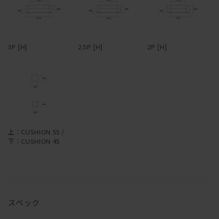
フルカバーリング式のため、汚れてしまってもカバーを取り外して
ていますが、強力なものではありません。水滴のついたグラスなど
ドライクリーニングが可能。アーム部分は着脱可能で、取り外すと
を直置きして放置すると、輪染みになってしまう場合があります。
3Pでも1750mm程度まで本体横幅が小さくなるため、買ったはいい
そのため食卓では、コースターやプレイスマットのご使用をおすす
けど搬入経路が狭くて部屋に入らなかった・・・なんてことになる
めします。お届け直後はオイルがたっぷりと浸透していますが、使
3P [H]
2.5P [H]
2P [H]
心配もない。
い続けるうちにオイルは徐々に揮発していきます。表面にかさつき
を感じた時を目安に、1年に1、2回程度メンテナンスオイルを塗布
革らしさを大切にしたアニリンレザーや、独特の風合いが美しい帆
いただくと、しっとりとした風合いが蘇り、味わいも深まります。
布、色合いと触り心地豊かなリネンファブリックなど、張地も選り
冬場は特にエアコンの風で乾燥し、反ったり割れたりを起こしやす
抜きのものだけをラインナップ。張地によってがらりと雰囲気が変
くなるため、冬前のお手入れをおすすめします。
わるデザインのため、張地次第で、モダンからインダストリアルま
で様々なスタイルの家具とコーディネートできる。また、各タイプ
無垢材は、夏場は吸湿して膨張し、冬場は放湿して痩せます。そん
を組み合わせることで、L型やその他様々なレイアウトに対応。ソ
なふうに呼吸し、伸縮を繰り返しているため、季節の移り変わりの
上：CUSHION 55 /
ファごとに生地を張り分ける、なんて遊び心を効かせるのも有り
中でクラックが生じることもあります。しかしながら、長く使い続
下：CUSHION 45
だ。
けるうち、そんなクラックも、あるいは増えていく傷や染みも、経
年変化とともにだんだんと馴染んでいき、やがて味わいに変わって
―
いきます。自然素材ならではの変化をあたたかく見守りながら、末
永くおつきあいください。
スペック