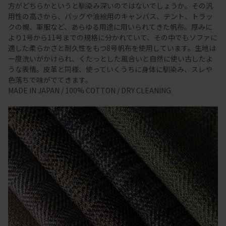
方がどちらかというと馴染み深いのではないでしょうか。その汎
用性の高さから、バッグや油絵用のキャンバス、テント、トラッ
クの幌、軍服など、あらゆる用途に用いられてきた帆布。厚みに
より1号から11号までの規格に分かれていて、その中でもソファに
適した柔らかさと耐久性をもつ8号帆布を使用しています。生地は
一度洗いがかけられ、くたっとした風合いと自然に使い古したよ
うな表情。皮革と同様、使っていくうちに身体に馴染み、スレや
色落ちで味がでてきます。
MADE IN JAPAN / 100% COTTON / DRY CLEANING