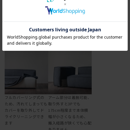
の背もたれ
フルカバーリング仕様、アーム着脱可、L型展開も
フルカバーリング式の
アーム部分は着脱可能、
ため、汚れてしまっても
取り外すと3Pでも
カバーを取り外してド
175cm程度まで本体横
ライクリーニングでき
幅が小さくなるため、
ます
搬入経路が狭くても心配
ありません