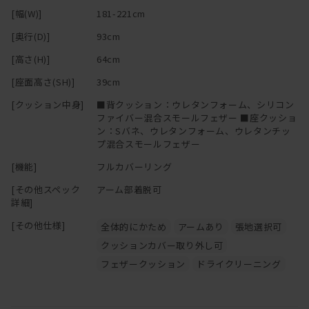
マニ ソファは、中身のクッションが体に馴染んでいく構造です。
[幅(W)]
181-221cm
柔らかくクタっと変化し、まるで包みこまれるような座り心地にな
[奥行(D)]
93cm
ります。
[高さ(H)]
64cm
変化していく姿を楽しむことができるのも魅力の一つです。
[座面高さ(SH)]
39cm
[クッション中身]
■背クッション：ウレタンフォーム、シリコン
ファイバー混合スモールフェザー ■座クッショ
ン：Sバネ、ウレタンフォーム、ウレタンチッ
プ混合スモールフェザー
[機能]
フルカバーリング
[その他スペック
アーム部着脱可
詳細]
[その他仕様]
全体的にかため
アームあり
張地選択可
クッションカバー取り外し可
フェザークッション
ドライクリーニング