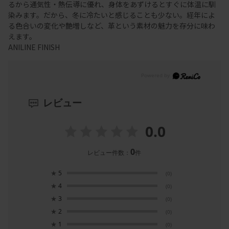
るから通気性・熱伝導に優れ、身体をあずけるとすぐに体温に馴
染みます。だから、冬に冷たいと感じることも少ない。経年によ
る色合いの変化や艶増しなど、革という素材の魅力を存分に味わ
えます。
ANILINE FINISH
レビュー
0.0
0
レビュー件数：
件
★
5
(0)
★
4
(0)
★
3
(0)
★
2
(0)
★
1
(0)