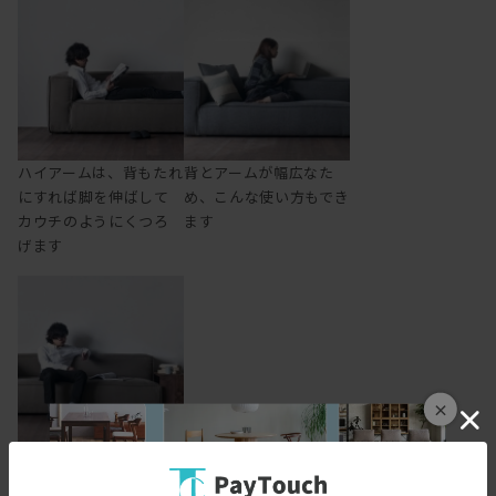
ハイアームは、背もたれ
背とアームが幅広なた
にすれば脚を伸ばして
め、こんな使い方もでき
カウチのようにくつろ
ます
げます
×
肘をついたり置いたり
するのに丁度よい高さ