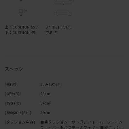
上：CUSHION 55 /
3P [RL] + SIDE
下：CUSHION 45
TABLE
スペック
[幅(W)]
159-199cm
[奥行(D)]
93cm
[高さ(H)]
64cm
[座面高さ(SH)]
39cm
[クッション中身]
■背クッション：ウレタンフォーム、シリコン
ファイバー混合スモールフェザー ■座クッショ