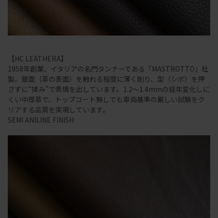
【HC LEATHERA】
1958年創業、イタリアの名門タンナーである「MASTROTTO」社
製。銀面（革の表面）を触れる程度に薄く削り、型（シボ）を押
さずに“揉み”で表情を出しています。1.2～1.4mmの経年変化しに
くい中厚革で、トップコート無しでも車両基準の厳しい試験をク
リアする品質を実現しています。
SEMI ANILINE FINISH