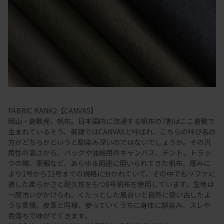
FABRIC RANK2【CANVAS】
岡山・倉敷産、帆布。日本国内に流通する帆布の7割はここ倉敷で
生まれているそう。英語ではCANVASと呼ばれ、こちらの呼び名の
方がどちらかというと馴染み深いのではないでしょうか。その汎
用性の高さから、バッグや油絵用のキャンバス、テント、トラッ
クの幌、軍服など、あらゆる用途に用いられてきた帆布。厚みに
より1号から11号までの規格に分かれていて、その中でもソファに
適した柔らかさと耐久性をもつ8号帆布を使用しています。生地は
一度洗いがかけられ、くたっとした風合いと自然に使い古したよ
うな表情。皮革と同様、使っていくうちに身体に馴染み、スレや
色落ちで味がでてきます。