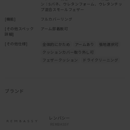
ン：Sバネ、ウレタンフォーム、ウレタンチッ
プ混合スモールフェザー
[機能]
フルカバーリング
[その他スペック
アーム部着脱可
詳細]
[その他仕様]
全体的にかため
アームあり
張地選択可
クッションカバー取り外し可
フェザークッション
ドライクリーニング
ブランド
レンバシー
REMBASSY