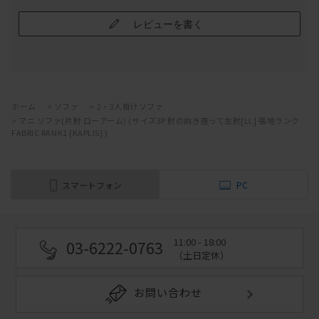
レビューを書く
ホーム
>
ソファ
>
2・3人掛けソファ
>
マニ ソファ(片肘 ローアーム) (サイズ3P 肘の向き座って左肘[LL] 張地ランク
FABRIC RANK1 [KAPLIS] )
スマートフォン
PC
11:00 - 18:00
03-6222-0763
（土日定休）
お問い合わせ