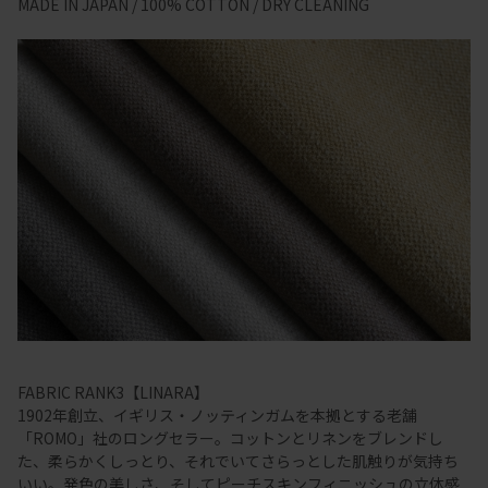
MADE IN JAPAN / 100% COTTON / DRY CLEANING
FABRIC RANK3【LINARA】
1902年創立、イギリス・ノッティンガムを本拠とする老舗
「ROMO」社のロングセラー。コットンとリネンをブレンドし
た、柔らかくしっとり、それでいてさらっとした肌触りが気持ち
いい。発色の美しさ、そしてピーチスキンフィニッシュの立体感