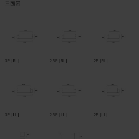
三面図
ている。ごろごろしたい人におすすめ。アームや背は、腰掛けた
り、肘をついてくつろげるよう、ゆったり幅広に設定。
マニ ソファは、中身のクッションが体に馴染んでいく構造です。
フルカバーリング式のため、汚れてしまってもカバーを取り外して
ドライクリーニングが可能。アーム部分は着脱可能で、取り外すと
柔らかくクタっと変化し、まるで包みこまれるような座り心地にな
3Pでも1750mm程度まで本体横幅が小さくなるため、買ったはいい
ります。
けど搬入経路が狭くて部屋に入らなかった・・・なんてことになる
心配もない。
変化していく姿を楽しむことができるのも魅力の一つです。
3P [RL]
2.5P [RL]
2P [RL]
革らしさを大切にしたアニリンレザーや、独特の風合いが美しい帆
布、色合いと触り心地豊かなリネンファブリックなど、張地も選り
抜きのものだけをラインナップ。張地によってがらりと雰囲気が変
わるデザインのため、張地次第で、モダンからインダストリアルま
で様々なスタイルの家具とコーディネートできる。また、各タイプ
を組み合わせることで、L型やその他様々なレイアウトに対応。ソ
ファごとに生地を張り分ける、なんて遊び心を効かせるのも有り
3P [LL]
2.5P [LL]
2P [LL]
だ。
―