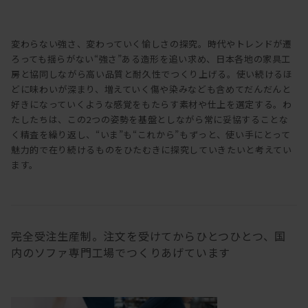
変わらない強さ、変わっていく愉しさの探究。時代やトレンドが遷
ろっても揺らがない“強さ”ある造形を追い求め、日本各地の家具工
房と協同しながら高い品質と耐久性でつくり上げる。使い続けるほ
どに味わいが深まり、増えていく傷や染みなども含めてだんだんと
好きになっていくような感覚をもたらす素材や仕上を選定する。わ
たしたちは、この2つの姿勢を基盤としながら常に妥協することな
く精査を繰り返し、“いま”も“これから”もずっと、使い手にとって
魅力的で在り続けるものをひたむきに探究していきたいと考えてい
ます。
完全受注生産制。注文を受けてからひとつひとつ、国
内のソファ専門工場でつくりあげています