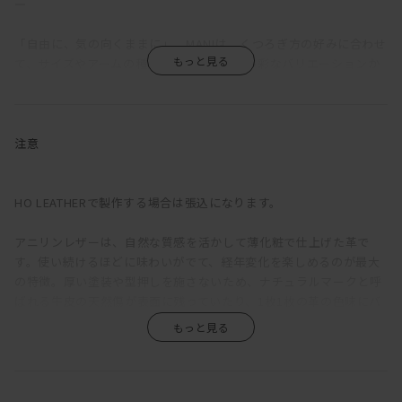
―
「自由に、気の向くままに」。MANIは、くつろぎ方の好みに合わせ
て、サイズやアームの種類、組み合わせを多彩なバリエーションか
ら選択できるソファだ。
ふっくらと丸みを帯びているのは、クッションのウレタン層の上に
羽毛を使用した層を重ねているため。長時間座っていても疲れにく
注意
い固めの座り心地をベースに、適度な沈みこみで身体を受けとめて
くれる気持ちよさを備えている。背もたれが低く見えるが、この沈
み込みにより、座ると思った以上に身体をしっかりと支えてくれ
HO LEATHERで製作する場合は張込になります。
る。ゆったりと深さのある座面は、ごろっとねころがった時にもベ
ッドのように快適。
アニリンレザーは、自然な質感を活かして薄化粧で仕上げた革で
す。使い続けるほどに味わいがでて、経年変化を楽しめるのが最大
直線的な構成をベースに輪郭に丸みをもたせ、加えて生地をわざと
の特徴。厚い塗装や型押しを施さないため、ナチュラルマークと呼
緩めに張ることで、上品さがありながらも構えたところのない、リ
ばれる牛皮の天然傷が表面に残っていたり、1枚1枚の革の色味にバ
ラックス感のある印象に。端部をつまんだ縫製は柔らかな輪郭の中
ラつきがあります。また、ひっかき傷や染みがつきやすく、陽の光
に緊張感をもたらし、これにより、カジュアルにもシックにも合わ
による色褪せも生じます。均一な表面で、使い続けても見た目があ
せられる絶妙な佇まいが生まれている。
まり変わらず、汚れもつきにくい、というような一般的な革とは全
く違うため、革の素朴な風合い、深みあるエイジングを求める方に
ローアームは、枕がわりに頭をのせるのにちょうどよい高さになっ
おすすめです。