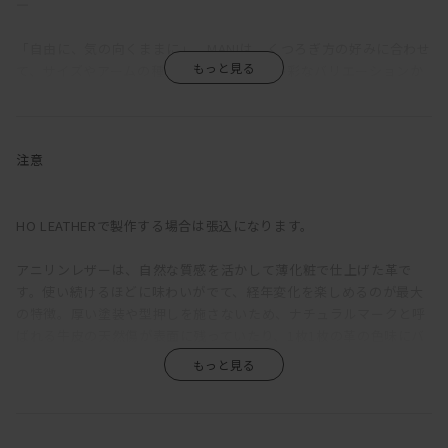
―
「自由に、気の向くままに」。MANIは、くつろぎ方の好みに合わせ
て、サイズやアームの種類、組み合わせを多彩なバリエーションか
ら選択できるソファだ。
ふっくらと丸みを帯びているのは、クッションのウレタン層の上に
羽毛を使用した層を重ねているため。長時間座っていても疲れにく
注意
い固めの座り心地をベースに、適度な沈みこみで身体を受けとめて
くれる気持ちよさを備えている。背もたれが低く見えるが、この沈
み込みにより、座ると思った以上に身体をしっかりと支えてくれ
HO LEATHERで製作する場合は張込になります。
る。ゆったりと深さのある座面は、ごろっとねころがった時にもベ
ッドのように快適。
アニリンレザーは、自然な質感を活かして薄化粧で仕上げた革で
す。使い続けるほどに味わいがでて、経年変化を楽しめるのが最大
直線的な構成をベースに輪郭に丸みをもたせ、加えて生地をわざと
の特徴。厚い塗装や型押しを施さないため、ナチュラルマークと呼
緩めに張ることで、上品さがありながらも構えたところのない、リ
ばれる牛皮の天然傷が表面に残っていたり、1枚1枚の革の色味にバ
ラックス感のある印象に。端部をつまんだ縫製は柔らかな輪郭の中
ラつきがあります。また、ひっかき傷や染みがつきやすく、陽の光
に緊張感をもたらし、これにより、カジュアルにもシックにも合わ
による色褪せも生じます。均一な表面で、使い続けても見た目があ
せられる絶妙な佇まいが生まれている。
まり変わらず、汚れもつきにくい、というような一般的な革とは全
く違うため、革の素朴な風合い、深みあるエイジングを求める方に
ローアームは、枕がわりに頭をのせるのにちょうどよい高さになっ
おすすめです。