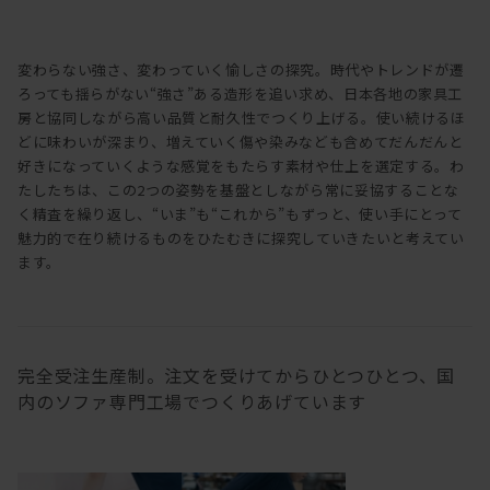
変わらない強さ、変わっていく愉しさの探究。時代やトレンドが遷
ろっても揺らがない“強さ”ある造形を追い求め、日本各地の家具工
房と協同しながら高い品質と耐久性でつくり上げる。使い続けるほ
どに味わいが深まり、増えていく傷や染みなども含めてだんだんと
好きになっていくような感覚をもたらす素材や仕上を選定する。わ
たしたちは、この2つの姿勢を基盤としながら常に妥協することな
く精査を繰り返し、“いま”も“これから”もずっと、使い手にとって
魅力的で在り続けるものをひたむきに探究していきたいと考えてい
ます。
完全受注生産制。注文を受けてからひとつひとつ、国
内のソファ専門工場でつくりあげています