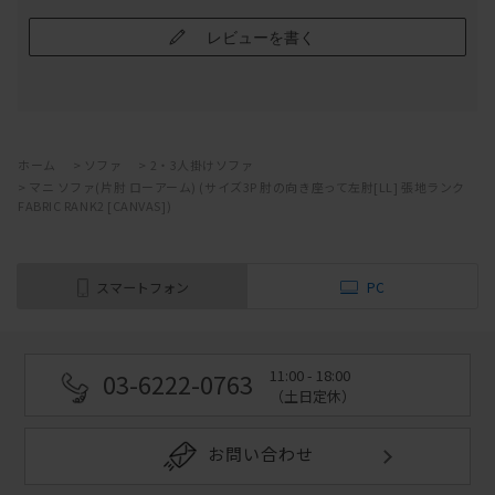
レビューを書く
ホーム
>
ソファ
>
2・3人掛けソファ
>
マニ ソファ(片肘 ローアーム) (サイズ3P 肘の向き座って左肘[LL] 張地ランク
FABRIC RANK2 [CANVAS])
スマートフォン
PC
11:00 - 18:00
03-6222-0763
（土日定休）
お問い合わせ