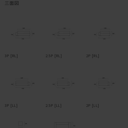
三面図
ている。ごろごろしたい人におすすめ。アームや背は、腰掛けた
り、肘をついてくつろげるよう、ゆったり幅広に設定。
マニ ソファは、中身のクッションが体に馴染んでいく構造です。
フルカバーリング式のため、汚れてしまってもカバーを取り外して
ドライクリーニングが可能。アーム部分は着脱可能で、取り外すと
柔らかくクタっと変化し、まるで包みこまれるような座り心地にな
3Pでも1750mm程度まで本体横幅が小さくなるため、買ったはいい
ります。
けど搬入経路が狭くて部屋に入らなかった・・・なんてことになる
心配もない。
変化していく姿を楽しむことができるのも魅力の一つです。
3P [RL]
2.5P [RL]
2P [RL]
革らしさを大切にしたアニリンレザーや、独特の風合いが美しい帆
布、色合いと触り心地豊かなリネンファブリックなど、張地も選り
抜きのものだけをラインナップ。張地によってがらりと雰囲気が変
わるデザインのため、張地次第で、モダンからインダストリアルま
で様々なスタイルの家具とコーディネートできる。また、各タイプ
を組み合わせることで、L型やその他様々なレイアウトに対応。ソ
ファごとに生地を張り分ける、なんて遊び心を効かせるのも有り
3P [LL]
2.5P [LL]
2P [LL]
だ。
―