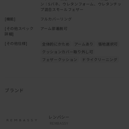
ン：Sバネ、ウレタンフォーム、ウレタンチッ
プ混合スモールフェザー
[機能]
フルカバーリング
[その他スペック
アーム部着脱可
詳細]
[その他仕様]
全体的にかため
アームあり
張地選択可
クッションカバー取り外し可
フェザークッション
ドライクリーニング
ブランド
レンバシー
REMBASSY