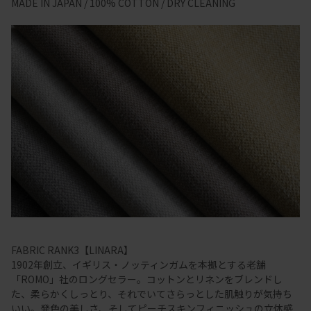
MADE IN JAPAN / 100% COTTON / DRY CLEANING
FABRIC RANK3【LINARA】
1902年創立、イギリス・ノッティンガムを本拠とする老舗
「ROMO」社のロングセラー。コットンとリネンをブレンドし
た、柔らかくしっとり、それでいてさらっとした肌触りが気持ち
いい。発色の美しさ、そしてピーチスキンフィニッシュの立体感