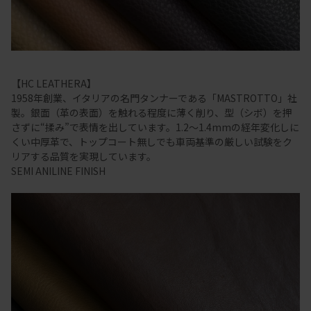
【HC LEATHERA】
1958年創業、イタリアの名門タンナーである「MASTROTTO」社
製。銀面（革の表面）を触れる程度に薄く削り、型（シボ）を押
さずに“揉み”で表情を出しています。1.2～1.4mmの経年変化しに
くい中厚革で、トップコート無しでも車両基準の厳しい試験をク
リアする品質を実現しています。
SEMI ANILINE FINISH