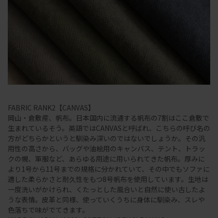
FABRIC RANK2【CANVAS】
岡山・倉敷産、帆布。日本国内に流通する帆布の7割はここ倉敷で
生まれているそう。英語ではCANVASと呼ばれ、こちらの呼び名の
方がどちらかというと馴染み深いのではないでしょうか。その汎
用性の高さから、バッグや油絵用のキャンバス、テント、トラッ
クの幌、軍服など、あらゆる用途に用いられてきた帆布。厚みに
より1号から11号までの規格に分かれていて、その中でもソファに
適した柔らかさと耐久性をもつ8号帆布を使用しています。生地は
一度洗いがかけられ、くたっとした風合いと自然に使い古したよ
うな表情。皮革と同様、使っていくうちに身体に馴染み、スレや
色落ちで味がでてきます。