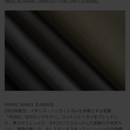
MADE IN JAPAN / 100% COTTON / DRY CLEANING
FABRIC RANK3【LINARA】
1902年創立、イギリス・ノッティンガムを本拠とする老舗
「ROMO」社のロングセラー。コットンとリネンをブレンドし
た、柔らかくしっとり、それでいてさらっとした肌触りが気持ち
いい。発色の美しさ、そしてピーチスキンフィニッシュの立体感