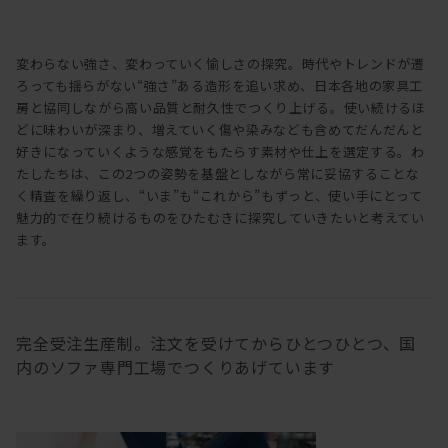
変わらない強さ、変わっていく愉しさの探究。時代やトレンドが遷
ろっても揺らがない“強さ”ある造形を追い求め、日本各地の家具工
房と協同しながら高い品質と耐久性でつくり上げる。使い続けるほ
どに味わいが深まり、増えていく傷や染みなども含めてだんだんと
好きになっていくような感覚をもたらす素材や仕上を選定する。わ
たしたちは、この2つの姿勢を基盤としながら常に妥協することな
く精査を繰り返し、“いま”も“これから”もずっと、使い手にとって
魅力的で在り続けるものをひたむきに探究していきたいと考えてい
ます。
完全受注生産制。注文を受けてからひとつひとつ、国
内のソファ専門工場でつくりあげています