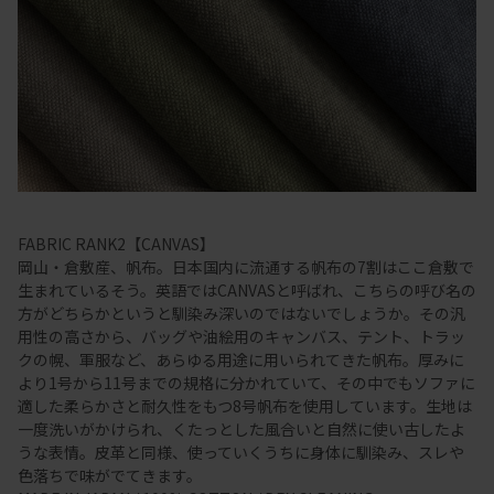
FABRIC RANK2【CANVAS】
岡山・倉敷産、帆布。日本国内に流通する帆布の7割はここ倉敷で
生まれているそう。英語ではCANVASと呼ばれ、こちらの呼び名の
方がどちらかというと馴染み深いのではないでしょうか。その汎
用性の高さから、バッグや油絵用のキャンバス、テント、トラッ
クの幌、軍服など、あらゆる用途に用いられてきた帆布。厚みに
より1号から11号までの規格に分かれていて、その中でもソファに
適した柔らかさと耐久性をもつ8号帆布を使用しています。生地は
一度洗いがかけられ、くたっとした風合いと自然に使い古したよ
うな表情。皮革と同様、使っていくうちに身体に馴染み、スレや
色落ちで味がでてきます。