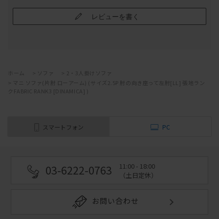
レビューを書く
ホーム
>
ソファ
>
2・3人掛けソファ
>
マニ ソファ(片肘 ローアーム) (サイズ2.5P 肘の向き座って左肘[LL] 張地ラン
クFABRIC RANK3 [DINAMICA] )
スマートフォン
PC
11:00 - 18:00
03-6222-0763
（土日定休）
お問い合わせ