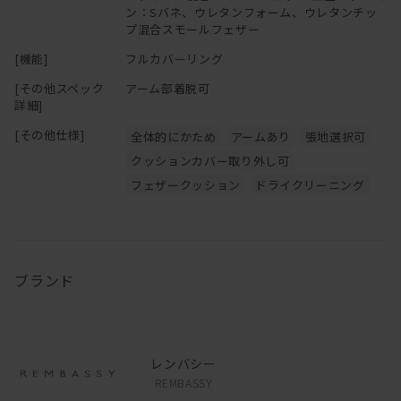
ン：Sバネ、ウレタンフォーム、ウレタンチッ
プ混合スモールフェザー
[機能]
フルカバーリング
[その他スペック
アーム部着脱可
詳細]
[その他仕様]
全体的にかため
アームあり
張地選択可
クッションカバー取り外し可
フェザークッション
ドライクリーニング
ブランド
レンバシー
REMBASSY