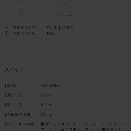
上：CUSHION 55 /
3P [RL] + SIDE
下：CUSHION 45
TABLE
スペック
[幅(W)]
159-199cm
[奥行(D)]
93cm
[高さ(H)]
64cm
[座面高さ(SH)]
39cm
[クッション中身]
■背クッション：ウレタンフォーム、シリコン
ファイバー混合スモールフェザー ■座クッショ