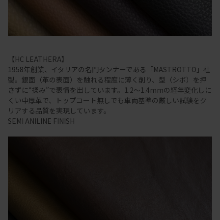
【HC LEATHERA】
1958年創業、イタリアの名門タンナーである「MASTROTTO」社
製。銀面（革の表面）を触れる程度に薄く削り、型（シボ）を押
さずに“揉み”で表情を出しています。1.2～1.4mmの経年変化しに
くい中厚革で、トップコート無しでも車両基準の厳しい試験をク
リアする品質を実現しています。
SEMI ANILINE FINISH