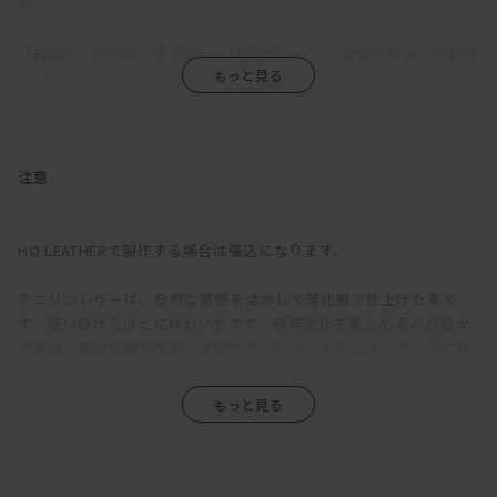
―
「自由に、気の向くままに」。MANIは、くつろぎ方の好みに合わせ
て、サイズやアームの種類、組み合わせを多彩なバリエーションか
ら選択できるソファだ。
ふっくらと丸みを帯びているのは、クッションのウレタン層の上に
羽毛を使用した層を重ねているため。長時間座っていても疲れにく
注意
い固めの座り心地をベースに、適度な沈みこみで身体を受けとめて
くれる気持ちよさを備えている。背もたれが低く見えるが、この沈
み込みにより、座ると思った以上に身体をしっかりと支えてくれ
HO LEATHERで製作する場合は張込になります。
る。ゆったりと深さのある座面は、ごろっとねころがった時にもベ
ッドのように快適。
アニリンレザーは、自然な質感を活かして薄化粧で仕上げた革で
す。使い続けるほどに味わいがでて、経年変化を楽しめるのが最大
直線的な構成をベースに輪郭に丸みをもたせ、加えて生地をわざと
の特徴。厚い塗装や型押しを施さないため、ナチュラルマークと呼
緩めに張ることで、上品さがありながらも構えたところのない、リ
ばれる牛皮の天然傷が表面に残っていたり、1枚1枚の革の色味にバ
ラックス感のある印象に。端部をつまんだ縫製は柔らかな輪郭の中
ラつきがあります。また、ひっかき傷や染みがつきやすく、陽の光
に緊張感をもたらし、これにより、カジュアルにもシックにも合わ
による色褪せも生じます。均一な表面で、使い続けても見た目があ
せられる絶妙な佇まいが生まれている。
まり変わらず、汚れもつきにくい、というような一般的な革とは全
く違うため、革の素朴な風合い、深みあるエイジングを求める方に
ローアームは、枕がわりに頭をのせるのにちょうどよい高さになっ
おすすめです。