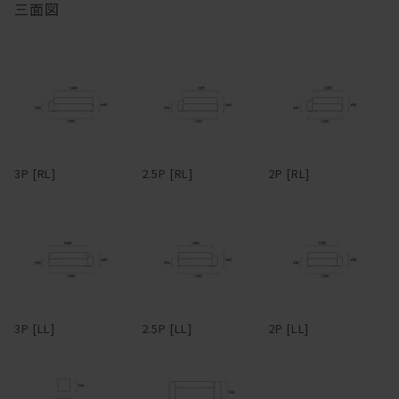
三面図
ている。ごろごろしたい人におすすめ。アームや背は、腰掛けた
り、肘をついてくつろげるよう、ゆったり幅広に設定。
マニ ソファは、中身のクッションが体に馴染んでいく構造です。
フルカバーリング式のため、汚れてしまってもカバーを取り外して
ドライクリーニングが可能。アーム部分は着脱可能で、取り外すと
柔らかくクタっと変化し、まるで包みこまれるような座り心地にな
3Pでも1750mm程度まで本体横幅が小さくなるため、買ったはいい
ります。
けど搬入経路が狭くて部屋に入らなかった・・・なんてことになる
心配もない。
変化していく姿を楽しむことができるのも魅力の一つです。
3P [RL]
2.5P [RL]
2P [RL]
革らしさを大切にしたアニリンレザーや、独特の風合いが美しい帆
布、色合いと触り心地豊かなリネンファブリックなど、張地も選り
抜きのものだけをラインナップ。張地によってがらりと雰囲気が変
わるデザインのため、張地次第で、モダンからインダストリアルま
で様々なスタイルの家具とコーディネートできる。また、各タイプ
を組み合わせることで、L型やその他様々なレイアウトに対応。ソ
ファごとに生地を張り分ける、なんて遊び心を効かせるのも有り
3P [LL]
2.5P [LL]
2P [LL]
だ。
―