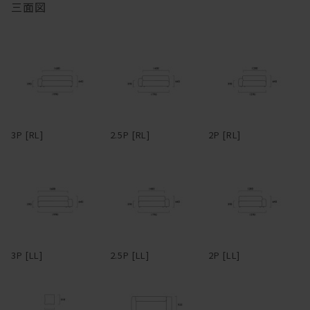
三面図
ている。ごろごろしたい人におすすめ。アームや背は、腰掛けた
り、肘をついてくつろげるよう、ゆったり幅広に設定。
マニ ソファは、中身のクッションが体に馴染んでいく構造です。
フルカバーリング式のため、汚れてしまってもカバーを取り外して
ドライクリーニングが可能。アーム部分は着脱可能で、取り外すと
柔らかくクタっと変化し、まるで包みこまれるような座り心地にな
3Pでも1750mm程度まで本体横幅が小さくなるため、買ったはいい
ります。
けど搬入経路が狭くて部屋に入らなかった・・・なんてことになる
心配もない。
変化していく姿を楽しむことができるのも魅力の一つです。
3P [RL]
2.5P [RL]
2P [RL]
革らしさを大切にしたアニリンレザーや、独特の風合いが美しい帆
布、色合いと触り心地豊かなリネンファブリックなど、張地も選り
抜きのものだけをラインナップ。張地によってがらりと雰囲気が変
わるデザインのため、張地次第で、モダンからインダストリアルま
で様々なスタイルの家具とコーディネートできる。また、各タイプ
を組み合わせることで、L型やその他様々なレイアウトに対応。ソ
ファごとに生地を張り分ける、なんて遊び心を効かせるのも有り
3P [LL]
2.5P [LL]
2P [LL]
だ。
―