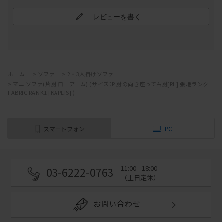
レビューを書く
ホーム
>
ソファ
>
2・3人掛けソファ
>
マニ ソファ(片肘 ローアーム) (サイズ2P 肘の向き座って右肘[RL] 張地ランク
FABRIC RANK1 [KAPLIS] )
スマートフォン
PC
11:00 - 18:00
03-6222-0763
（土日定休）
お問い合わせ