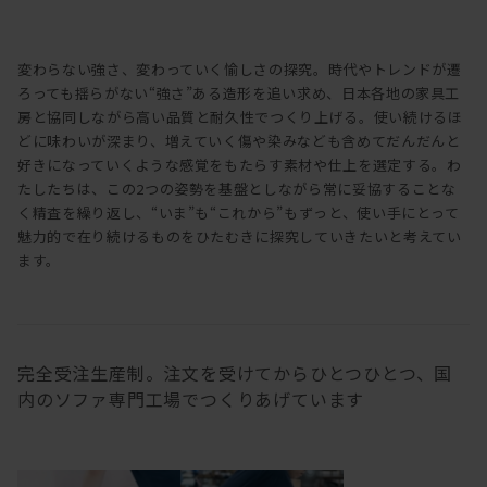
変わらない強さ、変わっていく愉しさの探究。時代やトレンドが遷
ろっても揺らがない“強さ”ある造形を追い求め、日本各地の家具工
房と協同しながら高い品質と耐久性でつくり上げる。使い続けるほ
どに味わいが深まり、増えていく傷や染みなども含めてだんだんと
好きになっていくような感覚をもたらす素材や仕上を選定する。わ
たしたちは、この2つの姿勢を基盤としながら常に妥協することな
く精査を繰り返し、“いま”も“これから”もずっと、使い手にとって
魅力的で在り続けるものをひたむきに探究していきたいと考えてい
ます。
完全受注生産制。注文を受けてからひとつひとつ、国
内のソファ専門工場でつくりあげています