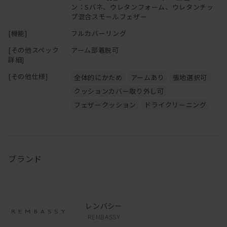
ン：Sバネ、ウレタンフォーム、ウレタンチッ
プ混合スモールフェザー
[機能]
フルカバーリング
[その他スペック
アーム部着脱可
詳細]
[その他仕様]
全体的にかため
アームあり
張地選択可
クッションカバー取り外し可
フェザークッション
ドライクリーニング
ブランド
レンバシー
REMBASSY