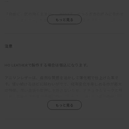
―
「自由に、気の向くままに」。MANIは、くつろぎ方の好みに合わせ
て、サイズやアームの種類、組み合わせを多彩なバリエーションか
ら選択できるソファだ。
ふっくらと丸みを帯びているのは、クッションのウレタン層の上に
羽毛を使用した層を重ねているため。長時間座っていても疲れにく
注意
い固めの座り心地をベースに、適度な沈みこみで身体を受けとめて
くれる気持ちよさを備えている。背もたれが低く見えるが、この沈
み込みにより、座ると思った以上に身体をしっかりと支えてくれ
HO LEATHERで製作する場合は張込になります。
る。ゆったりと深さのある座面は、ごろっとねころがった時にもベ
ッドのように快適。
アニリンレザーは、自然な質感を活かして薄化粧で仕上げた革で
す。使い続けるほどに味わいがでて、経年変化を楽しめるのが最大
直線的な構成をベースに輪郭に丸みをもたせ、加えて生地をわざと
の特徴。厚い塗装や型押しを施さないため、ナチュラルマークと呼
緩めに張ることで、上品さがありながらも構えたところのない、リ
ばれる牛皮の天然傷が表面に残っていたり、1枚1枚の革の色味にバ
ラックス感のある印象に。端部をつまんだ縫製は柔らかな輪郭の中
ラつきがあります。また、ひっかき傷や染みがつきやすく、陽の光
に緊張感をもたらし、これにより、カジュアルにもシックにも合わ
による色褪せも生じます。均一な表面で、使い続けても見た目があ
せられる絶妙な佇まいが生まれている。
まり変わらず、汚れもつきにくい、というような一般的な革とは全
く違うため、革の素朴な風合い、深みあるエイジングを求める方に
ローアームは、枕がわりに頭をのせるのにちょうどよい高さになっ
おすすめです。