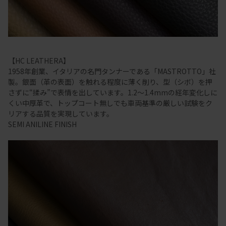
【HC LEATHERA】
1958年創業、イタリアの名門タンナーである「MASTROTTO」社
製。銀面（革の表面）を触れる程度に薄く削り、型（シボ）を押
さずに“揉み”で表情を出しています。1.2～1.4mmの経年変化しに
くい中厚革で、トップコート無しでも車両基準の厳しい試験をク
リアする品質を実現しています。
SEMI ANILINE FINISH