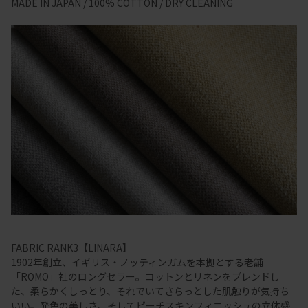
MADE IN JAPAN / 100% COTTON / DRY CLEANING
FABRIC RANK3【LINARA】
1902年創立、イギリス・ノッティンガムを本拠とする老舗
「ROMO」社のロングセラー。コットンとリネンをブレンドし
た、柔らかくしっとり、それでいてさらっとした肌触りが気持ち
いい。発色の美しさ、そしてピーチスキンフィニッシュの立体感