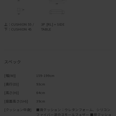
上：CUSHION 55 /
3P [RL] + SIDE
下：CUSHION 45
TABLE
スペック
[幅(W)]
159-199cm
[奥行(D)]
93cm
[高さ(H)]
64cm
[座面高さ(SH)]
39cm
[クッション中身]
■背クッション：ウレタンフォーム、シリコン
ファイバー混合スモールフェザー ■座クッショ