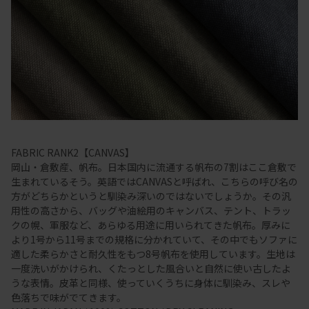
FABRIC RANK2【CANVAS】
岡山・倉敷産、帆布。日本国内に流通する帆布の7割はここ倉敷で
生まれているそう。英語ではCANVASと呼ばれ、こちらの呼び名の
方がどちらかというと馴染み深いのではないでしょうか。その汎
用性の高さから、バッグや油絵用のキャンバス、テント、トラッ
クの幌、軍服など、あらゆる用途に用いられてきた帆布。厚みに
より1号から11号までの規格に分かれていて、その中でもソファに
適した柔らかさと耐久性をもつ8号帆布を使用しています。生地は
一度洗いがかけられ、くたっとした風合いと自然に使い古したよ
うな表情。皮革と同様、使っていくうちに身体に馴染み、スレや
色落ちで味がでてきます。